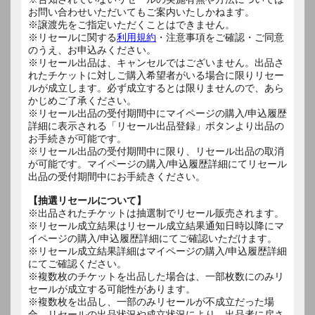
お問い合わせいただいてもご案内いたしかねます。
※譲渡先をご指定いただくことはできません。
※リセールに関する
利用規約
・注意事項をご確認・ご同意
のうえ、お申込みください。
※リセール出品は、キャンセルではございません。出品さ
れたチケットに対しご購入希望者がいる場合に限りリセー
ルが成立します。必ず成立するとは限りませんので、あら
かじめご了承ください。
※リセール出品の受付期間中にマイページの購入/申込履歴
詳細に表示される「リセール出品登録」ボタンより出品の
お手続きが可能です。
※リセール出品の受付期間中に限り、リセール出品の取消
が可能です。マイページの購入/申込履歴詳細にてリセール
出品の受付期間中にお手続きください。
【抽選リセールについて】
※出品されたチケットは抽選制でリセール販売されます。
※リセール成立結果はリセール成立結果通知日時以降にマ
イページの購入/申込履歴詳細にてご確認いただけます。
※リセール成立結果詳細はマイページの購入/申込履歴詳細
にてご確認ください。
※複数枚のチケットを出品した場合は、一部枚数にのみリ
セールが成立する可能性があります。
※複数枚を出品し、一部のみリセールが不成立だった場
合、リセールの出品状況や成立状況により、出品者に戻さ