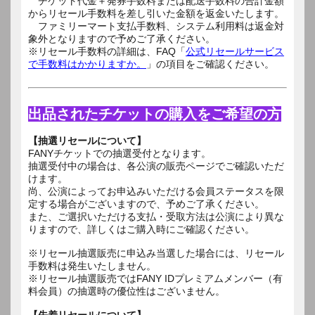
チケット代金＋発券手数料または配送手数料の合計金額
からリセール手数料を差し引いた金額を返金いたします。
ファミリーマート支払手数料、システム利用料は返金対
象外となりますので予めご了承ください。
※リセール手数料の詳細は、FAQ「
公式リセールサービス
で手数料はかかりますか。
」の項目をご確認ください。
出品されたチケットの購入をご希望の方
【抽選リセールについて】
FANYチケットでの抽選受付となります。
抽選受付中の場合は、各公演の販売ページでご確認いただ
けます。
尚、公演によってお申込みいただける会員ステータスを限
定する場合がございますので、予めご了承ください。
また、ご選択いただける支払・受取方法は公演により異な
りますので、詳しくはご購入時にご確認ください。
※リセール抽選販売に申込み当選した場合には、リセール
手数料は発生いたしません。
※リセール抽選販売ではFANY IDプレミアムメンバー（有
料会員）の抽選時の優位性はございません。
【先着リセールについて】