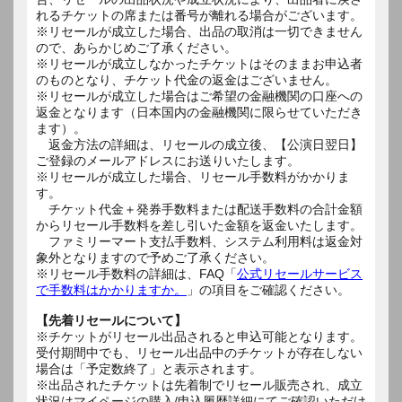
れるチケットの席または番号が離れる場合がございます。
※リセールが成立した場合、出品の取消は一切できません
ので、あらかじめご了承ください。
※リセールが成立しなかったチケットはそのままお申込者
のものとなり、チケット代金の返金はございません。
※リセールが成立した場合はご希望の金融機関の口座への
返金となります（日本国内の金融機関に限らせていただき
ます）。
返金方法の詳細は、リセールの成立後、【公演日翌日】
ご登録のメールアドレスにお送りいたします。
※リセールが成立した場合、リセール手数料がかかりま
す。
チケット代金＋発券手数料または配送手数料の合計金額
からリセール手数料を差し引いた金額を返金いたします。
ファミリーマート支払手数料、システム利用料は返金対
象外となりますので予めご了承ください。
※リセール手数料の詳細は、FAQ「
公式リセールサービス
で手数料はかかりますか。
」の項目をご確認ください。
【先着リセールについて】
※チケットがリセール出品されると申込可能となります。
受付期間中でも、リセール出品中のチケットが存在しない
場合は「予定数終了」と表示されます。
※出品されたチケットは先着制でリセール販売され、成立
状況はマイページの購入/申込履歴詳細にてご確認いただけ