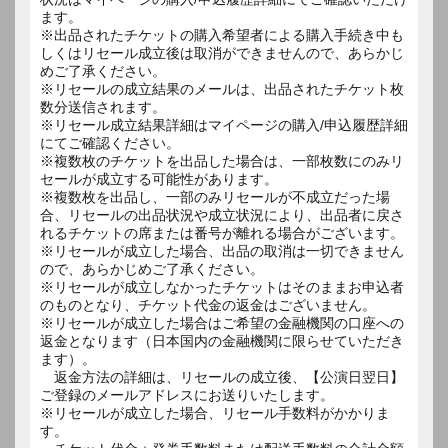
ます。
※出品されたチケットの購入希望者による購入手続き中も
しくはリセール成立後は取消ができませんので、あらかじ
めご了承ください。
※リセールの成立結果のメールは、出品されたチケット枚
数分送信されます。
※リセール成立結果詳細はマイページの購入/申込履歴詳細
にてご確認ください。
※複数枚のチケットを出品した場合は、一部枚数にのみリ
セールが成立する可能性があります。
※複数枚を出品し、一部のみリセールが不成立だった場
合、リセールの出品状況や成立状況により、出品者に戻さ
れるチケットの席または番号が離れる場合がございます。
※リセールが成立した場合、出品の取消は一切できません
ので、あらかじめご了承ください。
※リセールが成立しなかったチケットはそのままお申込者
のものとなり、チケット代金の返金はございません。
※リセールが成立した場合はご希望の金融機関の口座への
返金となります（日本国内の金融機関に限らせていただき
ます）。
返金方法の詳細は、リセールの成立後、【公演日翌日】
ご登録のメールアドレスにお送りいたします。
※リセールが成立した場合、リセール手数料がかかりま
す。