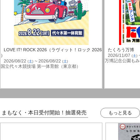
LOVE IT! ROCK 2026（ラヴィット！ロック 2026
たくろう万博
）
2026/11/07
~
(
土
)
万博記念公園もみ
2026/08/22
~ 2026/08/22
(
土
)
(
土
)
国立代々木競技場 第一体育館（東京都）
まもなく・本日受付開始！抽選発売
もっと見る