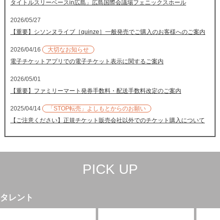
タイトルスリーベースin広島」広島国際会議場フェニックスホール
2026/05/27
【重要】シソンヌライブ［quinze］一般発売でご購入のお客様へのご案内
2026/04/16
大切なお知らせ
電子チケットアプリでの電子チケット表示に関するご案内
2026/05/01
【重要】ファミリーマート発券手数料・配送手数料改定のご案内
2025/04/14
「STOP転売」よしもとからのお願い
【ご注意ください】正規チケット販売会社以外でのチケット購入について
PICK UP
タレント