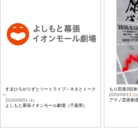
すゑひろがりずとツートライブ～ネタとトーク
もり田第3回
～
2026/09/13
(
日
アマノ芸術創
2026/09/03
(
木
)
よしもと幕張イオンモール劇場（千葉県）