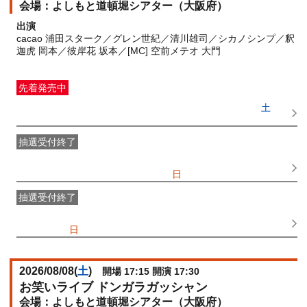
よしもと道頓堀シアター（大阪府）
出演
cacao 浦田スターク／グレン世紀／清川雄司／シカノシンプ／釈
迦虎 岡本／彼岸花 坂本／[MC] 空前メテオ 大門
先着発売中
一般発売
受付期間：2026/07/15(
水
) 10:00〜2026/08/08(
土
)
13:00
抽選受付終了
●FANY IDプレミアムメンバー抽選先行
受付期間：
2026/07/10(
金
) 11:00〜2026/07/12(
日
) 11:00
抽選受付終了
FANY IDメンバー抽選先行
受付期間：2026/07/10(
金
) 11:00〜
2026/07/12(
日
) 11:00
2026/08/08(
土
)
開場 17:15 開演 17:30
お笑いライブ ドンガラガッシャン
よしもと道頓堀シアター（大阪府）