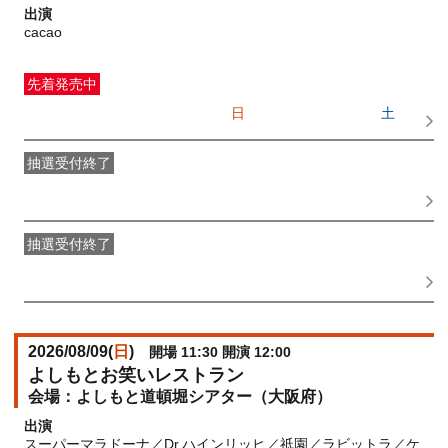
出演
cacao
先着発売中
一般発売
受付期間：2026/07/05(
日
) 10:00〜2026/08/08(
土
)
19:00
抽選受付終了
●FANY IDプレミアムメンバー抽選先行
受付期間：
2026/06/30(
火
) 11:00〜2026/07/02(
木
) 11:00
抽選受付終了
FANY IDメンバー抽選先行
受付期間：2026/06/30(
火
) 11:00〜
2026/07/02(
木
) 11:00
2026/08/09(
日
)
開場 11:30 開演 12:00
よしもとお笑いレストラン
よしもと道頓堀シアター（大阪府）
出演
スーパーマラドーナ／Dr.ハインリッヒ／祇園／ラビットラ／ケ