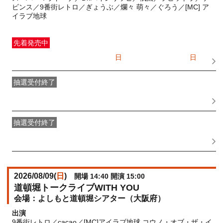
ビンス／9番街レトロ／ぎょうぶ／爛々 萌々／ぐろう／[MC] ア
イラブ地球
先着発売中
一般発売
受付期間：2026/07/05(
日
) 10:00〜2026/08/09(
日
)
10:00
抽選受付終了
●FANY IDプレミアムメンバー抽選先行
受付期間：
2026/06/30(
火
) 11:00〜2026/07/02(
木
) 11:00
抽選受付終了
FANY IDメンバー抽選先行
受付期間：2026/06/30(
火
) 11:00〜
2026/07/02(
木
) 11:00
2026/08/09(
日
)
開場 14:40 開演 15:00
道頓堀トークライブWITH YOU
よしもと道頓堀シアター（大阪府）
出演
9番街レトロ／cacao／[MC]アイラブ地球 コウノ・オブ・ザ・イ