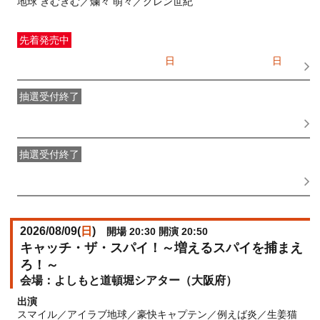
地球 きむきむ／爛々 萌々／グレン世紀
先着発売中
一般発売
受付期間：2026/07/05(
日
) 10:00〜2026/08/09(
日
)
16:30
抽選受付終了
●FANY IDプレミアムメンバー抽選先行
受付期間：
2026/06/30(
火
) 11:00〜2026/07/02(
木
) 11:00
抽選受付終了
FANY IDメンバー抽選先行
受付期間：2026/06/30(
火
) 11:00〜
2026/07/02(
木
) 11:00
2026/08/09(
日
)
開場 20:30 開演 20:50
キャッチ・ザ・スパイ！～増えるスパイを捕まえ
ろ！～
よしもと道頓堀シアター（大阪府）
出演
スマイル／アイラブ地球／豪快キャプテン／例えば炎／生姜猫