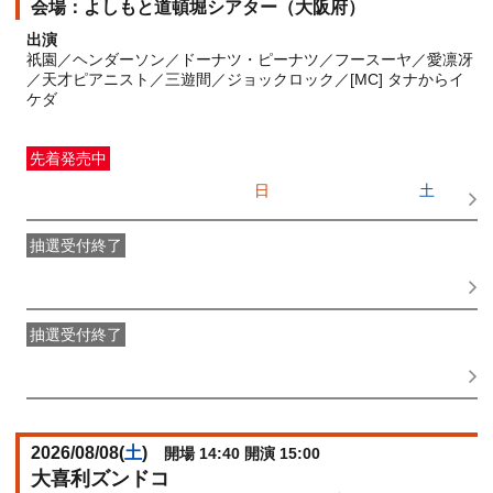
よしもと道頓堀シアター（大阪府）
出演
祇園／ヘンダーソン／ドーナツ・ピーナツ／フースーヤ／愛凛冴
／天才ピアニスト／三遊間／ジョックロック／[MC] タナからイ
ケダ
先着発売中
一般発売
受付期間：2026/07/05(
日
) 10:00〜2026/08/08(
土
)
10:00
抽選受付終了
●FANY IDプレミアムメンバー抽選先行
受付期間：
2026/06/30(
火
) 11:00〜2026/07/02(
木
) 11:00
抽選受付終了
FANY IDメンバー抽選先行
受付期間：2026/06/30(
火
) 11:00〜
2026/07/02(
木
) 11:00
2026/08/08(
土
)
開場 14:40 開演 15:00
大喜利ズンドコ