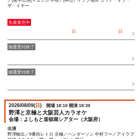
／[後半出演]マユリカ 中谷／[MC]アイラブ地球 コウノ・オブ・
ザ・イヤー
先着発売中
一般発売
受付期間：2026/07/05(
日
) 10:00〜2026/08/09(
日
)
14:30
抽選受付終了
●FANY IDプレミアムメンバー抽選先行
受付期間：
2026/06/30(
火
) 11:00〜2026/07/02(
木
) 11:00
抽選受付終了
FANY IDメンバー抽選先行
受付期間：2026/06/30(
火
) 11:00〜
2026/07/02(
木
) 11:00
2026/08/09(
日
)
開場 18:10 開演 18:30
野澤と京極と大阪芸人カラオケ
よしもと道頓堀シアター（大阪府）
出演
野澤輸出／9番街レトロ 京極／ヘンダーソン 中村フー／アイラブ