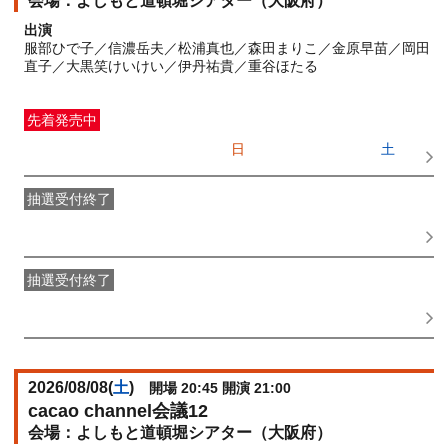
よしもと道頓堀シアター（大阪府）
出演
服部ひで子／信濃岳夫／松浦真也／森田まりこ／金原早苗／岡田
直子／大黒笑けいけい／伊丹祐貴／重谷ほたる
先着発売中
一般発売
受付期間：2026/07/05(
日
) 10:00〜2026/08/08(
土
)
17:00
抽選受付終了
●FANY IDプレミアムメンバー抽選先行
受付期間：
2026/06/30(
火
) 11:00〜2026/07/02(
木
) 11:00
抽選受付終了
FANY IDメンバー抽選先行
受付期間：2026/06/30(
火
) 11:00〜
2026/07/02(
木
) 11:00
2026/08/08(
土
)
開場 20:45 開演 21:00
cacao channel会議12
よしもと道頓堀シアター（大阪府）