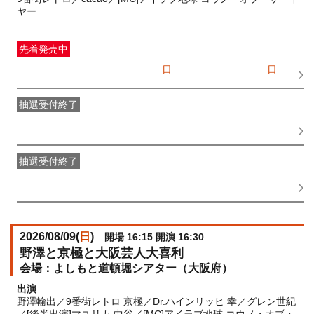
ヤー
先着発売中
一般発売
受付期間：2026/07/05(
日
) 10:00〜2026/08/09(
日
)
13:00
抽選受付終了
●FANY IDプレミアムメンバー抽選先行
受付期間：
2026/06/30(
火
) 11:00〜2026/07/02(
木
) 11:00
抽選受付終了
FANY IDメンバー抽選先行
受付期間：2026/06/30(
火
) 11:00〜
2026/07/02(
木
) 11:00
2026/08/09(
日
)
開場 16:15 開演 16:30
野澤と京極と大阪芸人大喜利
よしもと道頓堀シアター（大阪府）
出演
野澤輸出／9番街レトロ 京極／Dr.ハインリッヒ 幸／グレン世紀