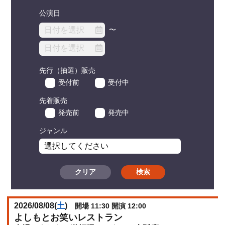
公演日
〜
先行（抽選）販売
受付前
受付中
先着販売
発売前
発売中
ジャンル
クリア
検索
2026/08/08(
土
)
開場 11:30 開演 12:00
よしもとお笑いレストラン