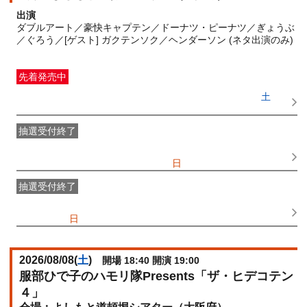
出演
ダブルアート／豪快キャプテン／ドーナツ・ピーナツ／ぎょうぶ
／ぐろう／[ゲスト] ガクテンソク／ヘンダーソン (ネタ出演のみ)
先着発売中
一般発売
受付期間：2026/07/15(
水
) 10:00〜2026/08/08(
土
)
15:30
抽選受付終了
●FANY IDプレミアムメンバー抽選先行
受付期間：
2026/07/10(
金
) 11:00〜2026/07/12(
日
) 11:00
抽選受付終了
FANY IDメンバー抽選先行
受付期間：2026/07/10(
金
) 11:00〜
2026/07/12(
日
) 11:00
2026/08/08(
土
)
開場 18:40 開演 19:00
服部ひで子のハモリ隊Presents「ザ・ヒデコテン
４」