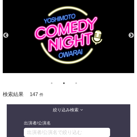
147
検索結果
件
絞り込み検索
出演者/公演名