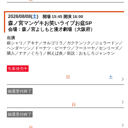
2026/08/08(
土
)
開場 15:45 開演 16:00
森ノ宮マンゲキお笑いライブお盆SP
森ノ宮よしもと漫才劇場（大阪府）
出演
銀シャリ／アキナ／サルゴリラ／ガクテンソク／ジェラードン／
ヘンダーソン／ドーナツ・ピーナツ／フースーヤ／センリーズ／
隣人／ナナ／ぐろう／例えば炎／前説：おもしろジャンケン
先着発売中
一般発売
受付期間：2026/07/05(
日
) 10:00〜2026/08/08(
土
)
14:00
抽選受付終了
●FANY IDプレミアムメンバー抽選先行
受付期間：
2026/06/25(
木
) 11:00〜2026/06/28(
日
) 11:00
抽選受付終了
FANY IDメンバー抽選先行
受付期間：2026/06/25(
木
) 11:00〜
2026/06/28(
日
) 11:00