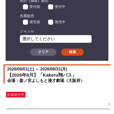
先行（抽選）販売
受付前
受付中
先着販売
発売前
発売中
ジャンル
クリア
検索
2026/08/01(
土
) ～ 2026/08/31(
月
)
【2026年8月】「Kakeru翔パス」
森ノ宮よしもと漫才劇場（大阪府）
先着発売中
一般発売
受付期間：2026/06/25(
木
) 11:00〜2026/08/21(
金
)
23:59