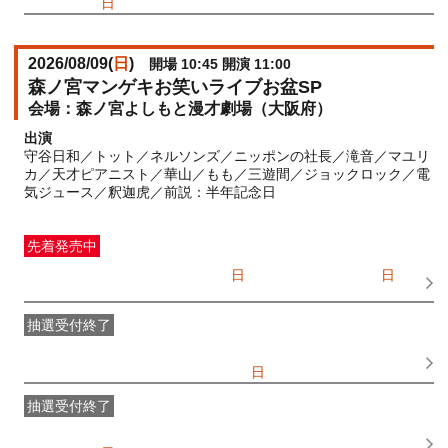
2026/06/28(
日
) 11:00
2026/08/09(
日
)
開場 10:45 開演 11:00
森ノ宮マンゲキお笑いライブお盆SP
森ノ宮よしもと漫才劇場（大阪府）
出演
守谷日和／トット／ネルソンズ／ニッポンの社長／滝音／マユリ
カ／天才ピアニスト／華山／もも／三遊間／ジョックロック／電
気ジュース／釈迦虎／前説：半年記念日
先着発売中
一般発売
受付期間：2026/07/05(
日
) 10:00〜2026/08/09(
日
)
09:00
抽選受付終了
●FANY IDプレミアムメンバー抽選先行
受付期間：
2026/06/25(
木
) 11:00〜2026/06/28(
日
) 11:00
抽選受付終了
FANY IDメンバー抽選先行
受付期間：2026/06/25(
木
) 11:00〜