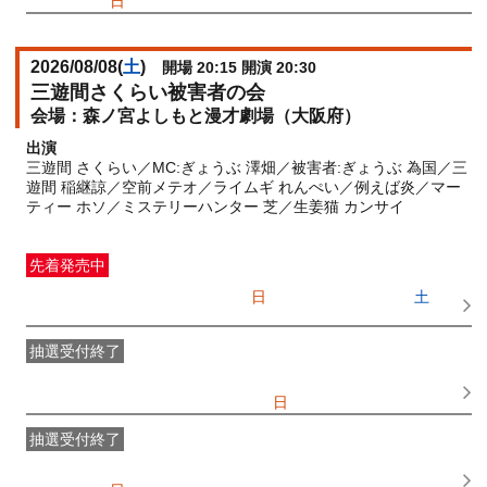
2026/06/28(
日
) 11:00
2026/08/08(
土
)
開場 20:15 開演 20:30
三遊間さくらい被害者の会
森ノ宮よしもと漫才劇場（大阪府）
出演
三遊間 さくらい／MC:ぎょうぶ 澤畑／被害者:ぎょうぶ 為国／三
遊間 稲継諒／空前メテオ／ライムギ れんぺい／例えば炎／マー
ティー ホソ／ミステリーハンター 芝／生姜猫 カンサイ
先着発売中
一般発売
受付期間：2026/07/05(
日
) 10:00〜2026/08/08(
土
)
18:30
抽選受付終了
●FANY IDプレミアムメンバー抽選先行
受付期間：
2026/06/25(
木
) 11:00〜2026/06/28(
日
) 11:00
抽選受付終了
FANY IDメンバー抽選先行
受付期間：2026/06/25(
木
) 11:00〜