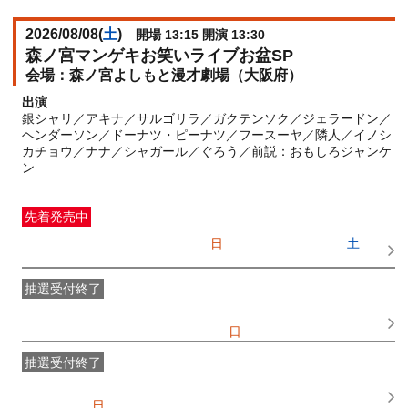
2026/08/08(
土
)
開場 13:15 開演 13:30
森ノ宮マンゲキお笑いライブお盆SP
森ノ宮よしもと漫才劇場（大阪府）
出演
銀シャリ／アキナ／サルゴリラ／ガクテンソク／ジェラードン／
ヘンダーソン／ドーナツ・ピーナツ／フースーヤ／隣人／イノシ
カチョウ／ナナ／シャガール／ぐろう／前説：おもしろジャンケ
ン
先着発売中
一般発売
受付期間：2026/07/05(
日
) 10:00〜2026/08/08(
土
)
11:30
抽選受付終了
●FANY IDプレミアムメンバー抽選先行
受付期間：
2026/06/25(
木
) 11:00〜2026/06/28(
日
) 11:00
抽選受付終了
FANY IDメンバー抽選先行
受付期間：2026/06/25(
木
) 11:00〜
2026/06/28(
日
) 11:00