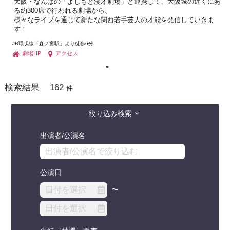
大阪・なんばの「よしもと漫才劇場」と連携して、大阪城の近くにあ
る約300席で行われる劇場から、
様々なライブを通じて新たな関西若手芸人の才能を発信していきま
す！
JR環状線「森ノ宮駅」より徒歩6分
劇場HP
アクセス
162
検索結果
件
絞り込み検索
出演者/公演名
公演日
〜