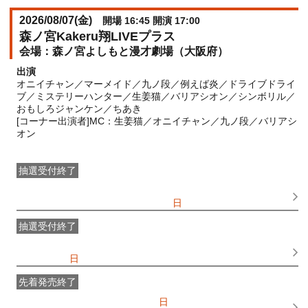
2026/08/07(
金
)
開場 16:45 開演 17:00
森ノ宮Kakeru翔LIVEプラス
森ノ宮よしもと漫才劇場（大阪府）
出演
オニイチャン／マーメイド／九ノ段／例えば炎／ドライブドライ
ブ／ミステリーハンター／生姜猫／バリアシオン／シンボリル／
おもしろジャンケン／ちあき
[コーナー出演者]MC：生姜猫／オニイチャン／九ノ段／バリアシ
オン
抽選受付終了
●FANY IDプレミアムメンバー抽選先行
受付期間：
2026/06/25(
木
) 11:00〜2026/06/28(
日
) 11:00
抽選受付終了
FANY IDメンバー抽選先行
受付期間：2026/06/25(
木
) 11:00〜
2026/06/28(
日
) 11:00
先着発売終了
一般発売
受付期間：2026/07/05(
日
) 10:00〜2026/08/07(
金
)