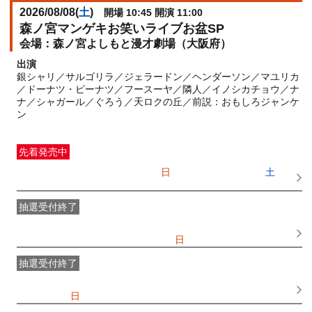
2026/08/08(
土
)
開場 10:45 開演 11:00
森ノ宮マンゲキお笑いライブお盆SP
森ノ宮よしもと漫才劇場（大阪府）
出演
銀シャリ／サルゴリラ／ジェラードン／ヘンダーソン／マユリカ
／ドーナツ・ピーナツ／フースーヤ／隣人／イノシカチョウ／ナ
ナ／シャガール／ぐろう／天ロクの丘／前説：おもしろジャンケ
ン
先着発売中
一般発売
受付期間：2026/07/05(
日
) 10:00〜2026/08/08(
土
)
09:00
抽選受付終了
●FANY IDプレミアムメンバー抽選先行
受付期間：
2026/06/25(
木
) 11:00〜2026/06/28(
日
) 11:00
抽選受付終了
FANY IDメンバー抽選先行
受付期間：2026/06/25(
木
) 11:00〜
2026/06/28(
日
) 11:00