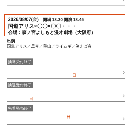
15:00
2026/08/07(
金
)
開場 18:30 開演 18:45
国道アリス×〇〇×〇〇・・・
森ノ宮よしもと漫才劇場（大阪府）
出演
国道アリス／黒帯／華山／ライムギ／例えば炎
抽選受付終了
●FANY IDプレミアムメンバー抽選先行
受付期間：
2026/06/25(
木
) 11:00〜2026/06/28(
日
) 11:00
抽選受付終了
FANY IDメンバー抽選先行
受付期間：2026/06/25(
木
) 11:00〜
2026/06/28(
日
) 11:00
先着発売終了
一般発売
受付期間：2026/07/05(
日
) 10:00〜2026/08/07(
金
)
16:45