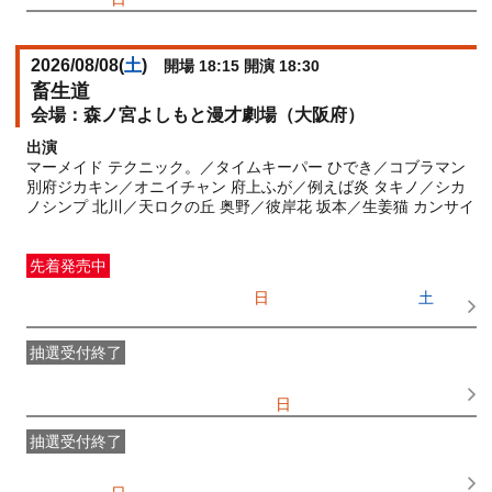
2026/08/08(
土
)
開場 18:15 開演 18:30
畜生道
森ノ宮よしもと漫才劇場（大阪府）
出演
マーメイド テクニック。／タイムキーパー ひでき／コブラマン
別府ジカキン／オニイチャン 府上ふが／例えば炎 タキノ／シカ
ノシンプ 北川／天ロクの丘 奥野／彼岸花 坂本／生姜猫 カンサイ
先着発売中
一般発売
受付期間：2026/07/05(
日
) 10:00〜2026/08/08(
土
)
16:30
抽選受付終了
●FANY IDプレミアムメンバー抽選先行
受付期間：
2026/06/25(
木
) 11:00〜2026/06/28(
日
) 11:00
抽選受付終了
FANY IDメンバー抽選先行
受付期間：2026/06/25(
木
) 11:00〜