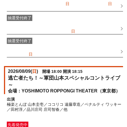
一般発売
受付期間：2026/07/05(
日
) 10:00〜2026/08/09(
日
)
12:30
抽選受付終了
●FANY IDプレミアムメンバー抽選先行
受付期間：
2026/06/25(
木
) 11:00〜2026/06/28(
日
) 11:00
抽選受付終了
FANY IDメンバー抽選先行
受付期間：2026/06/25(
木
) 11:00〜
2026/06/28(
日
) 11:00
2026/08/09(
日
)
開場 18:00 開演 18:15
逃亡者たち！～軍団山本スペシャルコントライブ
～
YOSHIMOTO ROPPONGI THEATER（東京都）
出演
極楽とんぼ 山本圭壱／ココリコ 遠藤章造／ペナルティ ワッキー
／田村淳／品川庄司 庄司智春／他
先着発売中