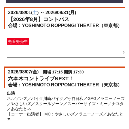
2026/08/01(
土
) ～ 2026/08/31(
月
)
【2026年8月】コントパス
YOSHIMOTO ROPPONGI THEATER（東京都）
先着発売中
一般発売
受付期間：2026/06/25(
木
) 11:00〜2026/08/26(
水
)
23:59
2026/08/07(
金
)
開場 17:15 開演 17:30
六本木コントライブNEXT！
YOSHIMOTO ROPPONGI THEATER（東京都）
出演
ネルソンズ／バイク川崎バイク／守谷日和／GAG／ラニーノーズ
／やさしいズ／スクールゾーン／スーパーサイズ・ミー／ナユタ
／あなたとネ
【コーナー出演者】 MC：やさしいズ／ラニーノーズ／あなたと
ネ