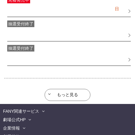
先着発売中
一般発売
受付期間：2026/05/27(
水
) 10:00〜2026/08/09(
日
)
18:30
抽選受付終了
●FANY IDプレミアムメンバー抽選先行
受付期間：
2026/05/18(
月
) 15:00〜2026/05/25(
月
) 11:00
抽選受付終了
FANY IDメンバー抽選先行
受付期間：2026/05/18(
月
) 15:00〜
2026/05/25(
月
) 11:00
もっと見る
FANY関連サービス
劇場公式HP
企業情報