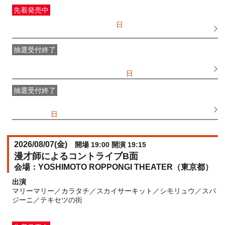
先着発売中
一般発売
受付期間：2026/07/05(
日
) 10:00〜2026/08/07(
金
)
15:30
抽選受付終了
●FANY IDプレミアムメンバー抽選先行
受付期間：
2026/06/25(
木
) 11:00〜2026/06/28(
日
) 11:00
抽選受付終了
FANY IDメンバー抽選先行
受付期間：2026/06/25(
木
) 11:00〜
2026/06/28(
日
) 11:00
2026/08/07(
金
)
開場 19:00 開演 19:15
漫才師によるコントライブB面
YOSHIMOTO ROPPONGI THEATER（東京都）
出演
マリーマリー／カラタチ／スカイサーキット／シモリュウ／スパ
ジーニ／テキセツの街