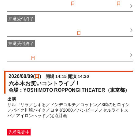
一般発売
受付期間：2026/07/05(
日
) 10:00〜2026/08/09(
日
)
10:00
抽選受付終了
●FANY IDプレミアムメンバー抽選先行
受付期間：
2026/06/25(
木
) 11:00〜2026/06/28(
日
) 11:00
抽選受付終了
FANY IDメンバー抽選先行
受付期間：2026/06/25(
木
) 11:00〜
2026/06/28(
日
) 11:00
2026/08/09(
日
)
開場 14:15 開演 14:30
六本木お笑いコントライブ！
YOSHIMOTO ROPPONGI THEATER（東京都）
出演
サルゴリラ／しずる／ドンデコルテ／コットン／3時のヒロイン
／バイク川崎バイク／ヨネダ2000／バンビーノ／セルライトス
パ／アイロンヘッド／定点計画
先着発売中