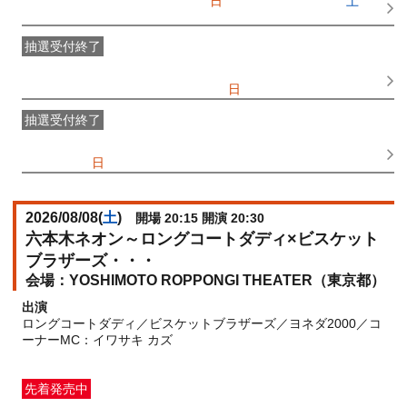
一般発売
受付期間：2026/07/05(
日
) 10:00〜2026/08/08(
土
)
16:45
抽選受付終了
●FANY IDプレミアムメンバー抽選先行
受付期間：
2026/06/25(
木
) 11:00〜2026/06/28(
日
) 11:00
抽選受付終了
FANY IDメンバー抽選先行
受付期間：2026/06/25(
木
) 11:00〜
2026/06/28(
日
) 11:00
2026/08/08(
土
)
開場 20:15 開演 20:30
六本木ネオン～ロングコートダディ×ビスケット
ブラザーズ・・・
YOSHIMOTO ROPPONGI THEATER（東京都）
出演
ロングコートダディ／ビスケットブラザーズ／ヨネダ2000／コ
ーナーMC：イワサキ カズ
先着発売中