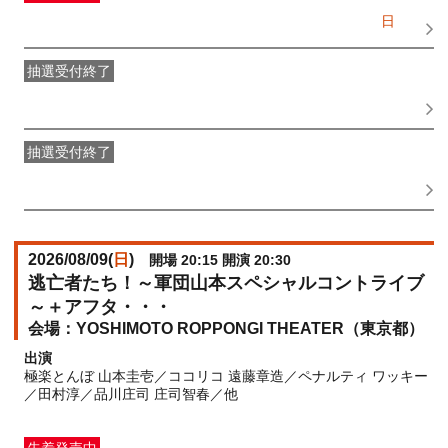
一般発売
受付期間：2026/05/27(
水
) 10:00〜2026/08/09(
日
)
16:15
抽選受付終了
●FANY IDプレミアムメンバー抽選先行
受付期間：
2026/05/18(
月
) 15:00〜2026/05/25(
月
) 11:00
抽選受付終了
FANY IDメンバー抽選先行
受付期間：2026/05/18(
月
) 15:00〜
2026/05/25(
月
) 11:00
2026/08/09(
日
)
開場 20:15 開演 20:30
逃亡者たち！～軍団山本スペシャルコントライブ
～＋アフタ・・・
YOSHIMOTO ROPPONGI THEATER（東京都）
出演
極楽とんぼ 山本圭壱／ココリコ 遠藤章造／ペナルティ ワッキー
／田村淳／品川庄司 庄司智春／他