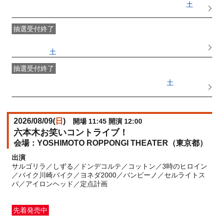
一般発売
受付期間：2026/07/08(
水
) 10:00〜2026/08/08(
土
)
18:30
抽選受付終了
●FANY IDプレミアムメンバー抽選先行
受付期間：
2026/07/04(
土
) 11:00〜2026/07/06(
月
) 11:00
抽選受付終了
FANY IDメンバー抽選先行
受付期間：2026/07/04(
土
) 11:00〜
2026/07/06(
月
) 11:00
2026/08/09(
日
)
開場 11:45 開演 12:00
六本木お笑いコントライブ！
YOSHIMOTO ROPPONGI THEATER（東京都）
出演
サルゴリラ／しずる／ドンデコルテ／コットン／3時のヒロイン
／バイク川崎バイク／ヨネダ2000／バンビーノ／セルライトス
パ／アイロンヘッド／定点計画
先着発売中