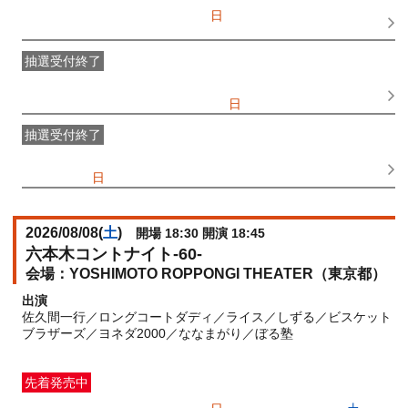
一般発売
受付期間：2026/07/05(
日
) 10:00〜2026/08/07(
金
)
19:00
抽選受付終了
●FANY IDプレミアムメンバー抽選先行
受付期間：
2026/06/25(
木
) 11:00〜2026/06/28(
日
) 11:00
抽選受付終了
FANY IDメンバー抽選先行
受付期間：2026/06/25(
木
) 11:00〜
2026/06/28(
日
) 11:00
2026/08/08(
土
)
開場 18:30 開演 18:45
六本木コントナイト-60-
YOSHIMOTO ROPPONGI THEATER（東京都）
出演
佐久間一行／ロングコートダディ／ライス／しずる／ビスケット
ブラザーズ／ヨネダ2000／ななまがり／ぼる塾
先着発売中