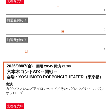
先着発売中
一般発売
受付期間：2026/07/05(
日
) 10:00〜2026/08/07(
金
)
17:15
抽選受付終了
●FANY IDプレミアムメンバー抽選先行
受付期間：
2026/06/25(
木
) 11:00〜2026/06/28(
日
) 11:00
抽選受付終了
FANY IDメンバー抽選先行
受付期間：2026/06/25(
木
) 11:00〜
2026/06/28(
日
) 11:00
2026/08/07(
金
)
開場 20:45 開演 21:00
六本木コントSIX～開戦～
YOSHIMOTO ROPPONGI THEATER（東京都）
出演
カゲヤマ／いぬ／アイロンヘッド／そいつどいつ／やさしいズ／
オフローズ
先着発売中