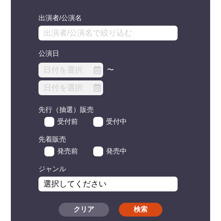
出演者/公演名
公演日
〜
先行（抽選）販売
受付前
受付中
先着販売
発売前
発売中
ジャンル
クリア
検索