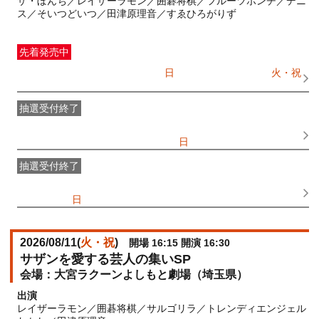
ザ・ぼんち／レイザーラモン／囲碁将棋／フルーツポンチ／デニ
ス／そいつどいつ／田津原理音／すゑひろがりず
先着発売中
一般発売
受付期間：2026/07/05(
日
) 10:00〜2026/08/11(
火・祝
)
12:30
抽選受付終了
●FANY IDプレミアムメンバー抽選先行
受付期間：
2026/06/25(
木
) 11:00〜2026/06/28(
日
) 11:00
抽選受付終了
FANY IDメンバー抽選先行
受付期間：2026/06/25(
木
) 11:00〜
2026/06/28(
日
) 11:00
2026/08/11(
火・祝
)
開場 16:15 開演 16:30
サザンを愛する芸人の集いSP
大宮ラクーンよしもと劇場（埼玉県）
出演
レイザーラモン／囲碁将棋／サルゴリラ／トレンディエンジェル