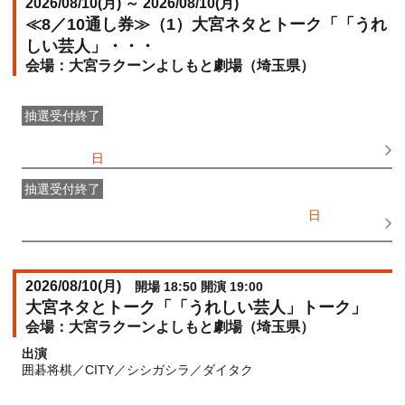
2026/08/10(
月
) ～ 2026/08/10(
月
)
≪8／10通し券≫（1）大宮ネタとトーク「「うれ
しい芸人」・・・
大宮ラクーンよしもと劇場（埼玉県）
抽選受付終了
●FANY IDプレミアムメンバー抽選先行
受付期間：
2026/06/28(
日
) 11:00〜2026/06/30(
火
) 11:00
抽選受付終了
FANY IDメンバー抽選先行
受付期間：2026/06/28(
日
) 11:00〜
2026/06/30(
火
) 11:00
2026/08/10(
月
)
開場 18:50 開演 19:00
大宮ネタとトーク「「うれしい芸人」トーク」
大宮ラクーンよしもと劇場（埼玉県）
出演
囲碁将棋／CITY／シシガシラ／ダイタク