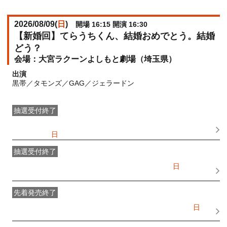
2026/08/09(
日
)
開場 16:15 開演 16:30
【新婚回】てらうちくん、結婚おめでとう。結婚
どう？
大宮ラクーンよしもと劇場（埼玉県）
出演
黒帯／タモンズ／GAG／ジェラードン
抽選受付終了
●FANY IDプレミアムメンバー抽選先行
受付期間：
2026/06/28(
日
) 11:00〜2026/06/30(
火
) 11:00
抽選受付終了
FANY IDメンバー抽選先行
受付期間：2026/06/28(
日
) 11:00〜
2026/06/30(
火
) 11:00
先着発売終了
一般発売
受付期間：2026/07/02(
木
) 10:00〜2026/08/09(
日
)
14:30