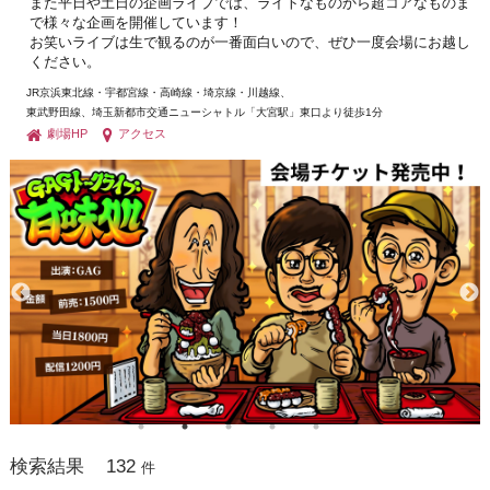
また平日や土日の企画ライブでは、ライトなものから超コアなものま
で様々な企画を開催しています！
お笑いライブは生で観るのが一番面白いので、ぜひ一度会場にお越し
ください。
JR京浜東北線・宇都宮線・高崎線・埼京線・川越線、
東武野田線、埼玉新都市交通ニューシャトル「大宮駅」東口より徒歩1分
劇場HP
アクセス
132
検索結果
件