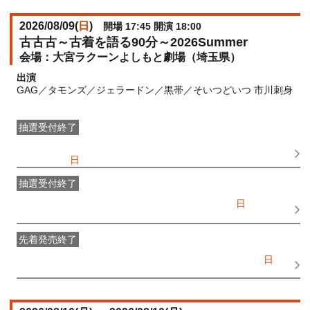
2026/08/09(
日
)
開場 17:45 開演 18:00
古古古～古着を語る90分～2026Summer
大宮ラクーンよしもと劇場（埼玉県）
出演
GAG／タモンズ／ジェラードン／黒帯／そいつどいつ 市川刺身
抽選受付終了
●FANY IDプレミアムメンバー抽選先行
受付期間：
2026/06/28(
日
) 11:00〜2026/06/30(
火
) 11:00
抽選受付終了
FANY IDメンバー抽選先行
受付期間：2026/06/28(
日
) 11:00〜
2026/06/30(
火
) 11:00
先着発売終了
一般発売
受付期間：2026/07/02(
木
) 10:00〜2026/08/09(
日
)
16:00