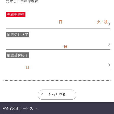
たかし／田津原理音
先着発売中
一般発売
受付期間：2026/07/05(
日
) 10:00〜2026/08/11(
火・祝
)
14:30
抽選受付終了
●FANY IDプレミアムメンバー抽選先行
受付期間：
2026/06/25(
木
) 11:00〜2026/06/28(
日
) 11:00
抽選受付終了
FANY IDメンバー抽選先行
受付期間：2026/06/25(
木
) 11:00〜
2026/06/28(
日
) 11:00
もっと見る
FANY関連サービス