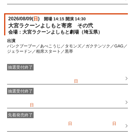
10:30
2026/08/09(
日
)
開場 14:15 開演 14:30
大宮ラクーンよしもと寄席 その弐
大宮ラクーンよしもと劇場（埼玉県）
出演
パンクブーブー／あべこうじ／タモンズ／ガクテンソク／GAG／
ジェラードン／相席スタート／黒帯
抽選受付終了
●FANY IDプレミアムメンバー抽選先行
受付期間：
2026/06/25(
木
) 11:00〜2026/06/28(
日
) 11:00
抽選受付終了
FANY IDメンバー抽選先行
受付期間：2026/06/25(
木
) 11:00〜
2026/06/28(
日
) 11:00
先着発売終了
一般発売
受付期間：2026/07/05(
日
) 10:00〜2026/08/09(
日
)
12:30