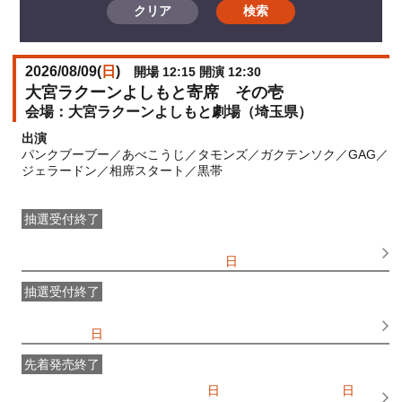
クリア
検索
2026/08/09(
日
)
開場 12:15 開演 12:30
大宮ラクーンよしもと寄席 その壱
大宮ラクーンよしもと劇場（埼玉県）
出演
パンクブーブー／あべこうじ／タモンズ／ガクテンソク／GAG／
ジェラードン／相席スタート／黒帯
抽選受付終了
●FANY IDプレミアムメンバー抽選先行
受付期間：
2026/06/25(
木
) 11:00〜2026/06/28(
日
) 11:00
抽選受付終了
FANY IDメンバー抽選先行
受付期間：2026/06/25(
木
) 11:00〜
2026/06/28(
日
) 11:00
先着発売終了
一般発売
受付期間：2026/07/05(
日
) 10:00〜2026/08/09(
日
)