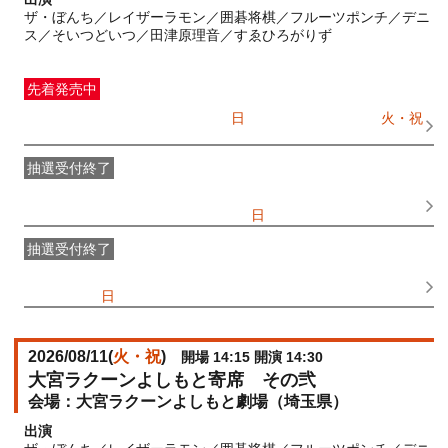
ザ・ぼんち／レイザーラモン／囲碁将棋／フルーツポンチ／デニ
ス／そいつどいつ／田津原理音／すゑひろがりず
先着発売中
一般発売
受付期間：2026/07/05(
日
) 10:00〜2026/08/11(
火・祝
)
10:30
抽選受付終了
●FANY IDプレミアムメンバー抽選先行
受付期間：
2026/06/25(
木
) 11:00〜2026/06/28(
日
) 11:00
抽選受付終了
FANY IDメンバー抽選先行
受付期間：2026/06/25(
木
) 11:00〜
2026/06/28(
日
) 11:00
2026/08/11(
火・祝
)
開場 14:15 開演 14:30
大宮ラクーンよしもと寄席 その弐
大宮ラクーンよしもと劇場（埼玉県）
出演