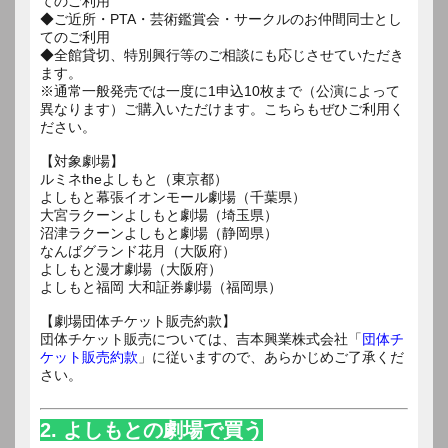
てのご利用
◆ご近所・PTA・芸術鑑賞会・サークルのお仲間同士とし
てのご利用
◆全館貸切、特別興行等のご相談にも応じさせていただき
ます。
※通常一般発売では一度に1申込10枚まで（公演によって
異なります）ご購入いただけます。こちらもぜひご利用く
ださい。
【対象劇場】
ルミネtheよしもと（東京都）
よしもと幕張イオンモール劇場（千葉県）
大宮ラクーンよしもと劇場（埼玉県）
沼津ラクーンよしもと劇場（静岡県）
なんばグランド花月（大阪府）
よしもと漫才劇場（大阪府）
よしもと福岡 大和証券劇場（福岡県）
【劇場団体チケット販売約款】
団体チケット販売については、吉本興業株式会社「
団体チ
ケット販売約款
」に従いますので、あらかじめご了承くだ
さい。
2. よしもとの劇場で買う