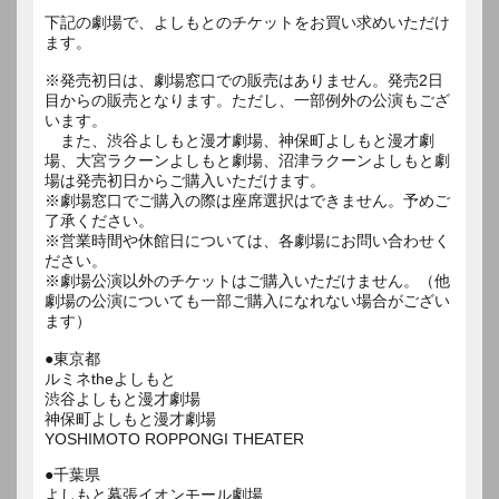
下記の劇場で、よしもとのチケットをお買い求めいただけ
ます。
※発売初日は、劇場窓口での販売はありません。発売2日
目からの販売となります。ただし、一部例外の公演もござ
います。
また、渋谷よしもと漫才劇場、神保町よしもと漫才劇
場、大宮ラクーンよしもと劇場、沼津ラクーンよしもと劇
場は発売初日からご購入いただけます。
※劇場窓口でご購入の際は座席選択はできません。予めご
了承ください。
※営業時間や休館日については、各劇場にお問い合わせく
ださい。
※劇場公演以外のチケットはご購入いただけません。（他
劇場の公演についても一部ご購入になれない場合がござい
ます）
●東京都
ルミネtheよしもと
渋谷よしもと漫才劇場
神保町よしもと漫才劇場
YOSHIMOTO ROPPONGI THEATER
●千葉県
よしもと幕張イオンモール劇場