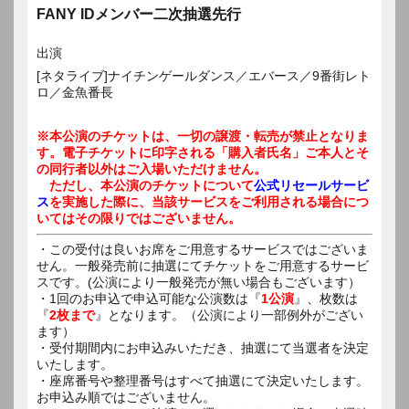
FANY IDメンバー二次抽選先行
出演
[ネタライブ]ナイチンゲールダンス／エバース／9番街レト
ロ／金魚番長
※本公演のチケットは、一切の譲渡・転売が禁止となりま
す。電子チケットに印字される「購入者氏名」ご本人とそ
の同行者以外はご入場いただけません。
ただし、本公演のチケットについて
公式リセールサービ
ス
を実施した際に、当該サービスをご利用される場合につ
いてはその限りではございません。
・この受付は良いお席をご用意するサービスではございま
せん。一般発売前に抽選にてチケットをご用意するサービ
スです。(公演により一般発売が無い場合もございます）
・1回のお申込で申込可能な公演数は『
1公演
』、枚数は
『
2枚まで
』となります。（公演により一部例外がござい
ます）
・受付期間内にお申込みいただき、抽選にて当選者を決定
いたします。
・座席番号や整理番号はすべて抽選にて決定いたします。
お申込み順ではございません。