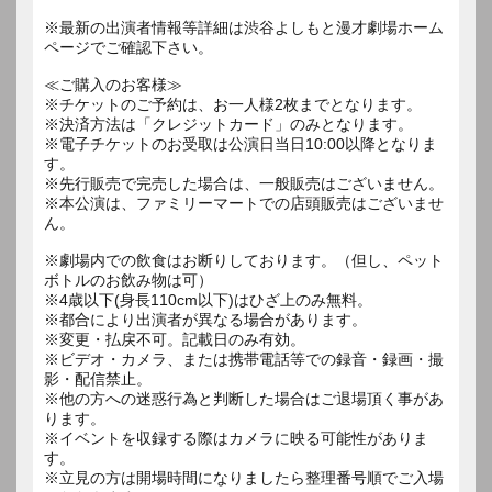
※最新の出演者情報等詳細は渋谷よしもと漫才劇場ホーム
ページでご確認下さい。
≪ご購入のお客様≫
※チケットのご予約は、お一人様2枚までとなります。
※決済方法は「クレジットカード」のみとなります。
※電子チケットのお受取は公演日当日10:00以降となりま
す。
※先行販売で完売した場合は、一般販売はございません。
※本公演は、ファミリーマートでの店頭販売はございませ
ん。
※劇場内での飲食はお断りしております。（但し、ペット
ボトルのお飲み物は可）
※4歳以下(身長110cm以下)はひざ上のみ無料。
※都合により出演者が異なる場合があります。
※変更・払戻不可。記載日のみ有効。
※ビデオ・カメラ、または携帯電話等での録音・録画・撮
影・配信禁止。
※他の方への迷惑行為と判断した場合はご退場頂く事があ
ります。
※イベントを収録する際はカメラに映る可能性がありま
す。
※立見の方は開場時間になりましたら整理番号順でご入場