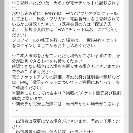
※ご登録いただいた「氏名」が電子チケットに記載されま
す。
お申し込み前に、FANY ID、FANYアプリのプロフィール
にて正しい「氏名・フリガナ・電話番号」をご登録されて
いるかご確認ください。（既存会員の方は「配送先氏
名」、新規会員の方は「FANYチケット氏名」にご記入く
ださい）
プロフィールの修正を行った場合は、一度FANYチケット
をログインし直してからお申し込みください。
※ご本人確認をさせていただく場合がございますので、身
分が証明できるものをお持ちください。
確認できない場合は入場をお断りする場合もございますの
で予めご了承ください。
電子チケットアプリの詳細、有効な身分証明書の種類など
は、FAQ「電子チケットについて＞ご利用にあたって」を
ご確認ください。
※観劇にあたっては吉本ＨＰ掲載の[チケット販売及び観劇
約款]に従います。
※前売券が完売した際には、当日券がない場合がございま
す。
・出演者は変更になる場合がございます。予めご了承くだ
さい。
・出演者等の変更に伴う払戻しは行いません。