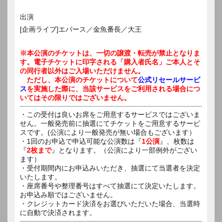
出演
[企画ライブ]エバース／金魚番長／大王
※本公演のチケットは、一切の譲渡・転売が禁止となりま
す。電子チケットに印字される「購入者氏名」ご本人とそ
の同行者以外はご入場いただけません。
ただし、本公演のチケットについて
公式リセールサービ
ス
を実施した際に、当該サービスをご利用される場合につ
いてはその限りではございません。
・この受付は良いお席をご用意するサービスではございま
せん。一般発売前に抽選にてチケットをご用意するサービ
スです。(公演により一般発売が無い場合もございます）
・1回のお申込で申込可能な公演数は『
1公演
』、枚数は
『
2枚まで
』となります。（公演により一部例外がござい
ます）
・受付期間内にお申込みいただき、抽選にて当選者を決定
いたします。
・座席番号や整理番号はすべて抽選にて決定いたします。
お申込み順ではございません。
・クレジットカード決済をお選びいただいた場合、当選時
に自動で決済されます。