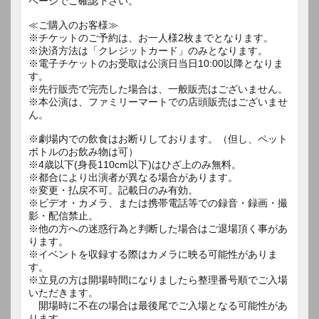
ページでご確認下さい。
≪ご購入のお客様≫
※チケットのご予約は、お一人様2枚までとなります。
※決済方法は「クレジットカード」のみとなります。
※電子チケットのお受取は公演日当日10:00以降となりま
す。
※先行販売で完売した場合は、一般販売はございません。
※本公演は、ファミリーマートでの店頭販売はございませ
ん。
※劇場内での飲食はお断りしております。（但し、ペット
ボトルのお飲み物は可）
※4歳以下(身長110cm以下)はひざ上のみ無料。
※都合により出演者が異なる場合があります。
※変更・払戻不可。記載日のみ有効。
※ビデオ・カメラ、または携帯電話等での録音・録画・撮
影・配信禁止。
※他の方への迷惑行為と判断した場合はご退場頂く事があ
ります。
※イベントを収録する際はカメラに映る可能性がありま
す。
※立見の方は開場時間になりましたら整理番号順でご入場
いただきます。
開場時に不在の場合は最後尾でご入場となる可能性があ
ります。