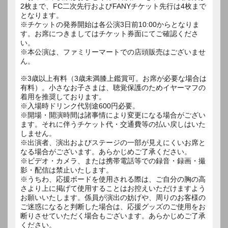
2枚まで、FC二次先行およびFANYチケット先行は4枚まで
となります。
※チケットの発券開始は各公演3日前10:00からとなりま
す。お席につきましてはチケット券面にてご確認くださ
い。
※本公演は、ファミリーマートでの店頭販売はございませ
ん。
※3歳以上有料（3歳未満膝上鑑賞可。お席が必要な場合は
有料）。小さなお子さまは、聴覚保護のためイヤーマフの
着用を推奨しております。
※入場時ドリンク代別途600円必要。
※開場・開演時間は諸事情により変更になる場合がござい
ます。それに伴うチケット代・交通費等の払い戻しはいた
しません。
※出演者、演出およびステージの一部が見えにくいお席と
なる場合がございます。あらかじめご了承ください。
※ビデオ・カメラ、または携帯電話等での録音・録画・撮
影・配信は禁止いたします。
※うちわ、応援ボードを使用される際は、ご自分の胸の高
さより上に掲げて使用することはお控えいただけますよう
お願いいたします。係員が演出の妨げや、周りのお客様の
ご迷惑になると判断した場合は、応援グッズのご使用をお
断りさせていただく場合もございます。あらかじめご了承
ください。