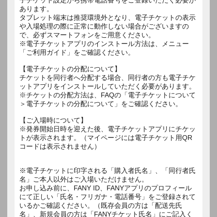
あります。
タブレット端末は推奨環境外となり、電子チケットの表示
や入場処理の際に正常に動作しない場合がございますの
で、必ずスマートフォンをご用意ください。
※電子チケットアプリのインストール方法は、メニュー
「ご利用ガイド」をご確認ください。
【電子チケットの分配について】
チケットを同行者へ分配する場合、同行者の方も電子チケ
ットアプリをインストールしていただく必要があります。
※チケットの分配方法は、FAQの「電子チケットについて
＞電子チケットの分配について」をご確認ください。
【ご入場時について】
※発券開始日時を迎えた後、電子チケットアプリにチケッ
トが表示されます。（マイページには電子チケット用QR
コードは表示されません）
※電子チケットに印字される「購入者氏名」、「同行者氏
名」ご本人以外はご入場いただけません。
お申し込み前に、FANY ID、FANYアプリのプロフィール
にて正しい「氏名・フリガナ・電話番号」をご登録されて
いるかご確認ください。（既存会員の方は「配送先氏
名」、新規会員の方は「FANYチケット氏名」にご記入く