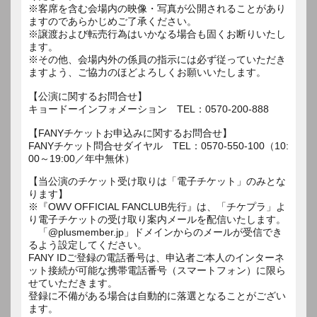
※客席を含む会場内の映像・写真が公開されることがあり
ますのであらかじめご了承ください。
※譲渡および転売行為はいかなる場合も固くお断りいたし
ます。
※その他、会場内外の係員の指示には必ず従っていただき
ますよう、ご協力のほどよろしくお願いいたします。
【公演に関するお問合せ】
キョードーインフォメーション TEL：0570-200-888
【FANYチケットお申込みに関するお問合せ】
FANYチケット問合せダイヤル TEL：0570-550-100（10:
00～19:00／年中無休）
【当公演のチケット受け取りは「電子チケット」のみとな
ります】
※『OWV OFFICIAL FANCLUB先行』は、「チケプラ」よ
り電子チケットの受け取り案内メールを配信いたします。
「@plusmember.jp」ドメインからのメールが受信でき
るよう設定してください。
FANY IDご登録の電話番号は、申込者ご本人のインターネ
ット接続が可能な携帯電話番号（スマートフォン）に限ら
せていただきます。
登録に不備がある場合は自動的に落選となることがござい
ます。