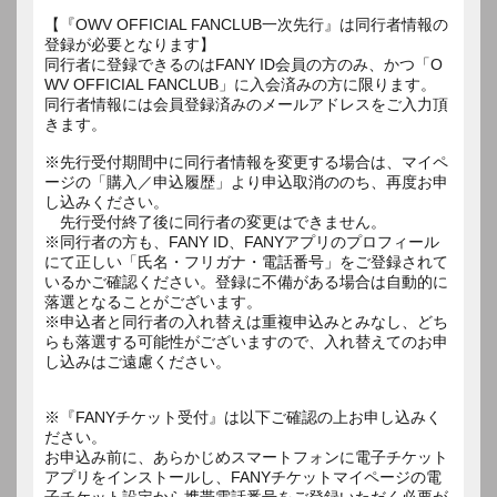
【『OWV OFFICIAL FANCLUB一次先行』は同行者情報の
登録が必要となります】
同行者に登録できるのはFANY ID会員の方のみ、かつ「O
WV OFFICIAL FANCLUB」に入会済みの方に限ります。
同行者情報には会員登録済みのメールアドレスをご入力頂
きます。
※先行受付期間中に同行者情報を変更する場合は、マイペ
ージの「購入／申込履歴」より申込取消ののち、再度お申
し込みください。
先行受付終了後に同行者の変更はできません。
※同行者の方も、FANY ID、FANYアプリのプロフィール
にて正しい「氏名・フリガナ・電話番号」をご登録されて
いるかご確認ください。登録に不備がある場合は自動的に
落選となることがございます。
※申込者と同行者の入れ替えは重複申込みとみなし、どち
らも落選する可能性がございますので、入れ替えてのお申
し込みはご遠慮ください。
※『FANYチケット受付』は以下ご確認の上お申し込みく
ださい。
お申込み前に、あらかじめスマートフォンに電子チケット
アプリをインストールし、FANYチケットマイページの電
子チケット設定から携帯電話番号をご登録いただく必要が