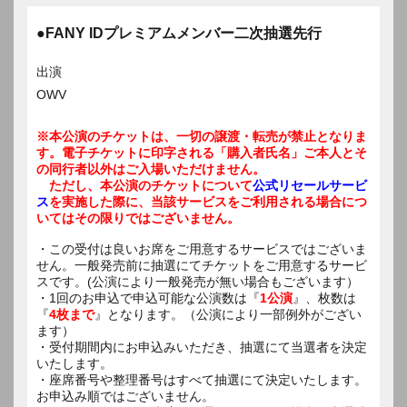
●FANY IDプレミアムメンバー二次抽選先行
出演
OWV
※本公演のチケットは、一切の譲渡・転売が禁止となりま
す。電子チケットに印字される「購入者氏名」ご本人とそ
の同行者以外はご入場いただけません。
ただし、本公演のチケットについて
公式リセールサービ
ス
を実施した際に、当該サービスをご利用される場合につ
いてはその限りではございません。
・この受付は良いお席をご用意するサービスではございま
せん。一般発売前に抽選にてチケットをご用意するサービ
スです。(公演により一般発売が無い場合もございます）
・1回のお申込で申込可能な公演数は『
1公演
』、枚数は
『
4枚まで
』となります。（公演により一部例外がござい
ます）
・受付期間内にお申込みいただき、抽選にて当選者を決定
いたします。
・座席番号や整理番号はすべて抽選にて決定いたします。
お申込み順ではございません。