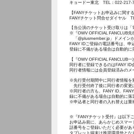
キョードー東北 TEL：022-217-77
【FANYチケットお申込みに関す
FANYチケット問合せダイヤル TEL：
【当公演のチケット受け取りは「
※『OWV OFFICIAL FA
「@plusmember.jp」ド
FANY IDご登録の電話番号は
登録に不備がある場合は自動的に
【『OWV OFFICIAL FAN
同行者に登録できるのはFANY ID
同行者情報には会員登録済みのメ
※先行受付期間中に同行者情報を
先行受付終了後に同行者の変更
※同行者の方も、FANY ID、
録に不備がある場合は自動的に落
※申込者と同行者の入れ替えは重
※『FANYチケット受付』は以下
お申込み前に、あらかじめスマー
話番号をご登録いただく必要があ
タブレット端末は推奨環境外とな