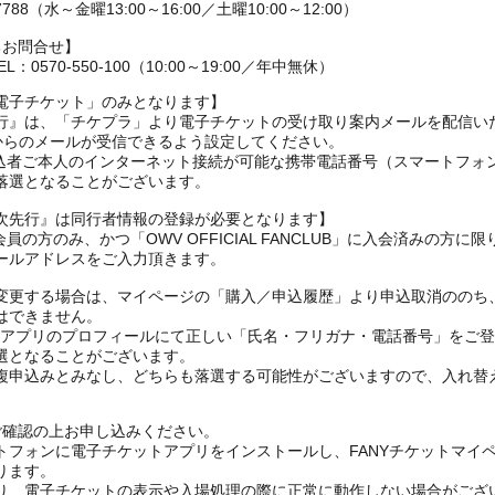
88（水～金曜13:00～16:00／土曜10:00～12:00）
るお問合せ】
0570-550-100（10:00～19:00／年中無休）
電子チケット」のみとなります】
NCLUB先行』は、「チケプラ」より電子チケットの受け取り案内メールを配信
メインからのメールが受信できるよう設定してください。
、申込者ご本人のインターネット接続が可能な携帯電話番号（スマートフ
落選となることがございます。
CLUB一次先行』は同行者情報の登録が必要となります】
会員の方のみ、かつ「OWV OFFICIAL FANCLUB」に入会済みの方に
ールアドレスをご入力頂きます。
変更する場合は、マイページの「購入／申込履歴」より申込取消ののち
はできません。
FANYアプリのプロフィールにて正しい「氏名・フリガナ・電話番号」を
選となることがございます。
複申込みとみなし、どちらも落選する可能性がございますので、入れ替
ご確認の上お申し込みください。
トフォンに電子チケットアプリをインストールし、FANYチケットマイ
ります。
り、電子チケットの表示や入場処理の際に正常に動作しない場合がござ