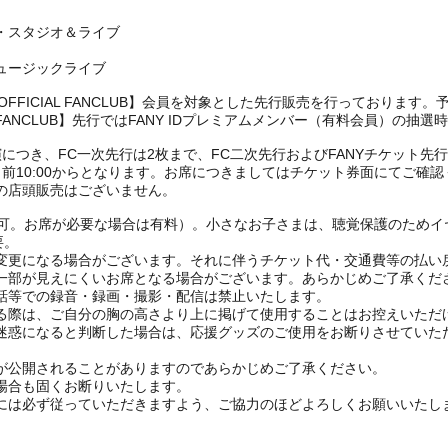
・スタジオ＆ライブ
ュージックライブ
OFFICIAL FANCLUB】会員を対象とした先行販売を行っております
IAL FANCLUB】先行ではFANY IDプレミアムメンバー（有料会員）の
につき、FC一次先行は2枚まで、FC二次先行およびFANYチケット先
前10:00からとなります。お席につきましてはチケット券面にてご確認
の店頭販売はございません。
賞可。お席が必要な場合は有料）。小さなお子さまは、聴覚保護のためイ
要。
変更になる場合がございます。それに伴うチケット代・交通費等の払い
一部が見えにくいお席となる場合がございます。あらかじめご了承くだ
話等での録音・録画・撮影・配信は禁止いたします。
る際は、ご自分の胸の高さより上に掲げて使用することはお控えいただ
迷惑になると判断した場合は、応援グッズのご使用をお断りさせていた
が公開されることがありますのであらかじめご了承ください。
場合も固くお断りいたします。
には必ず従っていただきますよう、ご協力のほどよろしくお願いいたし