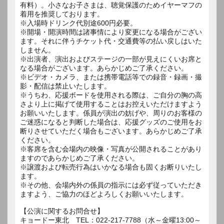
有料）。小さなお子さまは、聴覚保護のためイヤーマフの
着用を推奨しております。
※入場時ドリンク代別途600円必要。
※開場・開演時間は諸事情により変更になる場合がござい
ます。それに伴うチケット代・交通費等の払い戻しはいた
しません。
※出演者、演出およびステージの一部が見えにくいお席と
なる場合がございます。あらかじめご了承ください。
※ビデオ・カメラ、または携帯電話等での録音・録画・撮
影・配信は禁止いたします。
※うちわ、応援ボードを使用される際は、ご自分の胸の高
さより上に掲げて使用することはお控えいただけますよう
お願いいたします。係員が演出の妨げや、周りのお客様の
ご迷惑になると判断した場合は、応援グッズのご使用をお
断りさせていただく場合もございます。あらかじめご了承
ください。
※客席を含む会場内の映像・写真が公開されることがあり
ますのであらかじめご了承ください。
※譲渡および転売行為はいかなる場合も固くお断りいたし
ます。
※その他、会場内外の係員の指示には必ず従っていただき
ますよう、ご協力のほどよろしくお願いいたします。
【公演に関するお問合せ】
キョードー東北 TEL：022-217-7788（水～金曜13:00～