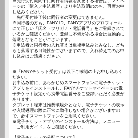
※先行受付期間中に同行者情報を変更する場合は、マイペ
ージの「購入／申込履歴」より申込取消ののち、再度お申
し込みください。
先行受付終了後に同行者の変更はできません。
※同行者の方も、FANY ID、FANYアプリのプロフィール
にて正しい「氏名・フリガナ・電話番号」をご登録されて
いるかご確認ください。登録に不備がある場合は自動的に
落選となることがございます。
※申込者と同行者の入れ替えは重複申込みとみなし、どち
らも落選する可能性がございますので、入れ替えてのお申
し込みはご遠慮ください。
※『FANYチケット受付』は以下ご確認の上お申し込みく
ださい。
お申込み前に、あらかじめスマートフォンに電子チケット
アプリをインストールし、FANYチケットマイページの電
子チケット設定から携帯電話番号をご登録いただく必要が
あります。
タブレット端末は推奨環境外となり、電子チケットの表示
や入場処理の際に正常に動作しない場合がございますの
で、必ずスマートフォンをご用意ください。
※電子チケットアプリのインストール方法は、メニュー
「ご利用ガイド」をご確認ください。
【電子チケットの分配について】