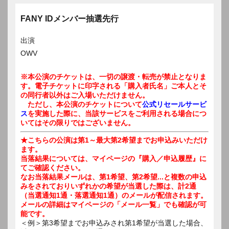
FANY IDメンバー抽選先行
出演
OWV
※本公演のチケットは、一切の譲渡・転売が禁止となりま
す。電子チケットに印字される「購入者氏名」ご本人とそ
の同行者以外はご入場いただけません。
ただし、本公演のチケットについて
公式リセールサービ
ス
を実施した際に、当該サービスをご利用される場合につ
いてはその限りではございません。
★こちらの公演は第1～最大第2希望までお申込みいただけ
ます。
当落結果については、マイページの『購入／申込履歴』に
てご確認ください。
なお当落結果メールは、第1希望、第2希望...と複数の申込
みをされておりいずれかの希望が当選した際は、計2通
（当選通知1通・落選通知1通）のメールが配信されます。
メールの詳細はマイページの「メール一覧」でも確認が可
能です。
＜例＞第3希望までお申込みされ第1希望が当選した場合、