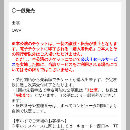
〇一般発売
出演
OWV
※本公演のチケットは、一切の譲渡・転売が禁止となりま
す。電子チケットに印字される「購入者氏名」ご本人とそ
の同行者以外はご入場いただけません。
ただし、本公演のチケットについて
公式リセールサービ
ス
を実施した際に、当該サービスをご利用される場合につ
いてはその限りではございません。
・受付開始から先着順でチケットが購入出来ます。予定枚
数に達し次第受付終了となります。
・1回の先着申込で申込可能な公演数は『
1公演
』、枚数は
『
4枚まで
』となります。（公演により一部例外がござい
ます）
・座席番号や整理番号は、すべてコンピュータ制御により
自動で決定します。
【車いすでご来場のお客様へ】
※車いすスペースに関しましては キョードー西日本 TE