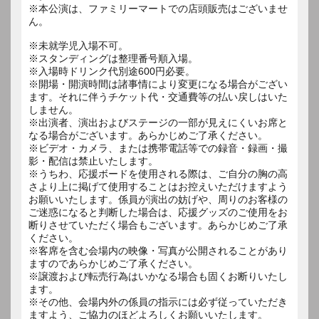
※本公演は、ファミリーマートでの店頭販売はございませ
ん。
※未就学児入場不可。
※スタンディングは整理番号順入場。
※入場時ドリンク代別途600円必要。
※開場・開演時間は諸事情により変更になる場合がござい
ます。それに伴うチケット代・交通費等の払い戻しはいた
しません。
※出演者、演出およびステージの一部が見えにくいお席と
なる場合がございます。あらかじめご了承ください。
※ビデオ・カメラ、または携帯電話等での録音・録画・撮
影・配信は禁止いたします。
※うちわ、応援ボードを使用される際は、ご自分の胸の高
さより上に掲げて使用することはお控えいただけますよう
お願いいたします。係員が演出の妨げや、周りのお客様の
ご迷惑になると判断した場合は、応援グッズのご使用をお
断りさせていただく場合もございます。あらかじめご了承
ください。
※客席を含む会場内の映像・写真が公開されることがあり
ますのであらかじめご了承ください。
※譲渡および転売行為はいかなる場合も固くお断りいたし
ます。
※その他、会場内外の係員の指示には必ず従っていただき
ますよう、ご協力のほどよろしくお願いいたします。