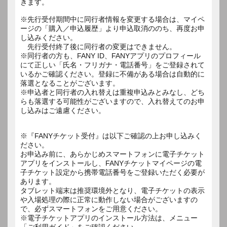
きます。
※先行受付期間中に同行者情報を変更する場合は、マイペ
ージの「購入／申込履歴」より申込取消ののち、再度お申
し込みください。
先行受付終了後に同行者の変更はできません。
※同行者の方も、FANY ID、FANYアプリのプロフィール
にて正しい「氏名・フリガナ・電話番号」をご登録されて
いるかご確認ください。登録に不備がある場合は自動的に
落選となることがございます。
※申込者と同行者の入れ替えは重複申込みとみなし、どち
らも落選する可能性がございますので、入れ替えてのお申
し込みはご遠慮ください。
※『FANYチケット受付』は以下ご確認の上お申し込みく
ださい。
お申込み前に、あらかじめスマートフォンに電子チケット
アプリをインストールし、FANYチケットマイページの電
子チケット設定から携帯電話番号をご登録いただく必要が
あります。
タブレット端末は推奨環境外となり、電子チケットの表示
や入場処理の際に正常に動作しない場合がございますの
で、必ずスマートフォンをご用意ください。
※電子チケットアプリのインストール方法は、メニュー
「ご利用ガイド」をご確認ください。