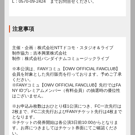
L：0570-09-2424 までお問合せください。
注意事項
主催・企画：株式会社NTTドコモ・スタジオ＆ライブ
制作協力：吉本興業株式会社
制作：株式会社バンダイナムコミュージックライブ
※本公演は、FANYコミュ【OWV OFFICIAL FANCLUB】
会員を対象とした先行販売を行っております。予めご了承
ください。
※FANYコミュ【OWV OFFICIAL FANCLUB】先行ではFA
NY IDプレミアムメンバー（有料会員）の抽選時の優位性
はございません。
※お申込み枚数はおひとり様1公演につき、FC一次先行は
2枚まで、FC二次先行およびFANYチケット先行は4枚まで
となります。
※チケットの発券開始は各公演3日前10:00からとなりま
す。お席につきましてはチケット券面にてご確認くださ
い。