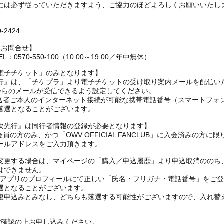
には必ず従っていただきますよう、ご協力のほどよろしくお願いいたし
2424
るお問合せ】
0570-550-100（10:00～19:00／年中無休）
電子チケット」のみとなります】
NCLUB先行』は、「チケプラ」より電子チケットの受け取り案内メールを配信
メインからのメールが受信できるよう設定してください。
、申込者ご本人のインターネット接続が可能な携帯電話番号（スマートフ
落選となることがございます。
CLUB一次先行』は同行者情報の登録が必要となります】
会員の方のみ、かつ「OWV OFFICIAL FANCLUB」に入会済みの方に
ールアドレスをご入力頂きます。
変更する場合は、マイページの「購入／申込履歴」より申込取消ののち
はできません。
FANYアプリのプロフィールにて正しい「氏名・フリガナ・電話番号」を
選となることがございます。
複申込みとみなし、どちらも落選する可能性がございますので、入れ替
ご確認の上お申し込みください。