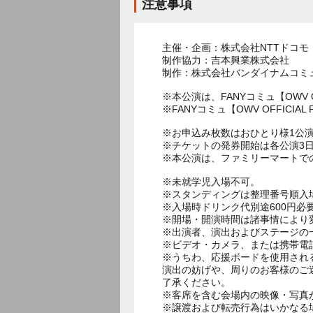
注意事項
主催・企画：株式会社NTTドコモ
制作協力：吉本興業株式会社
制作：株式会社バンダイナムコミ
※本公演は、FANYコミュ【OWV 
※FANYコミュ【OWV OFFIC
※お申込み枚数はおひとり様1公演
※チケットの発券開始は各公演3日
※本公演は、ファミリーマートで
※未就学児入場不可。
※スタンディングは整理番号順入
※入場時ドリンク代別途600円必
※開場・開演時間は諸事情により
※出演者、演出およびステージの
※ビデオ・カメラ、または携帯電
※うちわ、応援ボードを使用され
演出の妨げや、周りのお客様のご
了承ください。
※客席を含む会場内の映像・写真
※譲渡および転売行為はいかなる