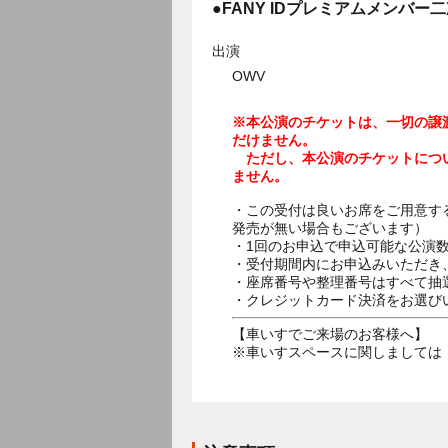
●FANY IDプレミアムメンバー
出演
OWV
※本公演のチケットは、一切の譲
だけません。
ただし、本公演のチケットにつ
ません。
・この受付は良いお席をご用意す
発売が無い場合もございます）
・1回のお申込で申込可能な公演
・受付期間内にお申込みいただき
・座席番号や整理番号はすべて抽
・クレジットカード決済をお選び
【車いすでご来場のお客様へ】
※車いすスペースに関しましては キ