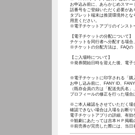
お申込み前に、あらかじめスマー
話番号をご登録いただく必要があ
タブレット端末は推奨環境外とな
用意ください。
※電子チケットアプリのインスト
【電子チケットの分配について】
チケットを同行者へ分配する場合
※チケットの分配方法は、FAQ
【ご入場時について】
※発券開始日時を迎えた後、電子
※電子チケットに印字される「購
お申し込み前に、FANY ID、
（既存会員の方は「配送先氏名」
プロフィールの修正を行った場合
※ご本人確認をさせていただく場
確認できない場合は入場をお断り
電子チケットアプリの詳細、有効
※観劇にあたっては吉本ＨＰ掲載の
※前売券が完売した際には、当日