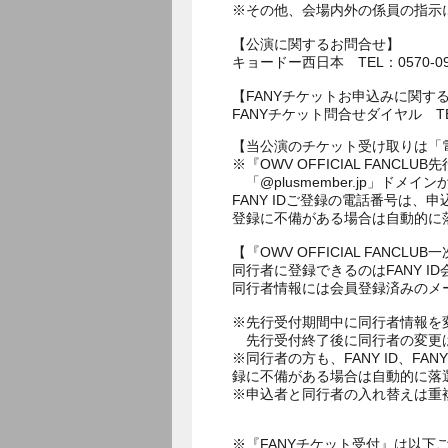
※その他、会場内外の係員の指示
【公演に関するお問合せ】
キョードー西日本 TEL：0570-09-
【FANYチケットお申込みに関す
FANYチケット問合せダイヤル TEL：
【当公演のチケット受け取りは「
※『OWV OFFICIAL FA
「@plusmember.jp」ド
FANY IDご登録の電話番号は
登録に不備がある場合は自動的に
【『OWV OFFICIAL FAN
同行者に登録できるのはFANY ID
同行者情報には会員登録済みのメ
※先行受付期間中に同行者情報を
先行受付終了後に同行者の変更
※同行者の方も、FANY ID、
録に不備がある場合は自動的に落
※申込者と同行者の入れ替えは重
※『FANYチケット受付』は以下