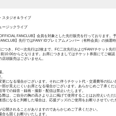
・スタジオ＆ライブ
ュージックライブ
OFFICIAL FANCLUB】会員を対象とした先行販売を行っております
IAL FANCLUB】先行ではFANY IDプレミアムメンバー（有料会員）の
につき、FC一次先行は2枚まで、FC二次先行およびFANYチケット先
前10:00からとなります。お席につきましてはチケット券面にてご確認
の店頭販売はございません。
場。
要。
変更になる場合がございます。それに伴うチケット代・交通費等の払い
一部が見えにくいお席となる場合がございます。あらかじめご了承くだ
話等での録音・録画・撮影・配信は禁止いたします。
る際は、ご自分の胸の高さより上に掲げて使用することはお控えいただ
迷惑になると判断した場合は、応援グッズのご使用をお断りさせていた
が公開されることがありますのであらかじめご了承ください。
場合も固くお断りいたします。