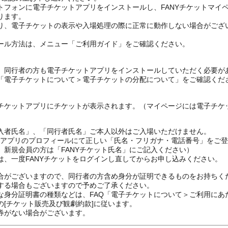
トフォンに電子チケットアプリをインストールし、FANYチケットマイ
ります。
り、電子チケットの表示や入場処理の際に正常に動作しない場合がござ
ール方法は、メニュー「ご利用ガイド」をご確認ください。
、同行者の方も電子チケットアプリをインストールしていただく必要が
の「電子チケットについて＞電子チケットの分配について」をご確認くだ
チケットアプリにチケットが表示されます。（マイページには電子チケ
入者氏名」、「同行者氏名」ご本人以外はご入場いただけません。
FANYアプリのプロフィールにて正しい「氏名・フリガナ・電話番号」を
、新規会員の方は「FANYチケット氏名」にご記入ください）
は、一度FANYチケットをログインし直してからお申し込みください
合がございますので、同行者の方含め身分が証明できるものをお持ちく
する場合もございますので予めご了承ください。
な身分証明書の種類などは、FAQ「電子チケットについて＞ご利用にあ
[チケット販売及び観劇約款]に従います。
券がない場合がございます。