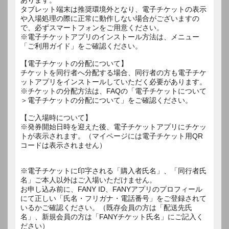
タブレット端末は推奨環境外となり、電子チケットの表示
や入場処理の際に正常に動作しない場合がございますの
で、必ずスマートフォンをご用意ください。
※電子チケットアプリのインストール方法は、メニュー
「ご利用ガイド」をご確認ください。
【電子チケットの分配について】
チケットを同行者へ分配する場合、同行者の方も電子チケ
ットアプリをインストールしていただく必要があります。
※チケットの分配方法は、FAQの「電子チケットについて
＞電子チケットの分配について」をご確認ください。
【ご入場時について】
※発券開始日時を迎えた後、電子チケットアプリにチケッ
トが表示されます。（マイページには電子チケット用QR
コードは表示されません）
※電子チケットに印字される「購入者氏名」、「同行者氏
名」ご本人以外はご入場いただけません。
お申し込み前に、FANY ID、FANYアプリのプロフィール
にて正しい「氏名・フリガナ・電話番号」をご登録されて
いるかご確認ください。（既存会員の方は「配送先氏
名」、新規会員の方は「FANYチケット氏名」にご記入く
ださい）