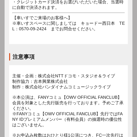
・クレジットカード決済をお選びいただいた場合、当選時
に自動で決済されます。
【車いすでご来場のお客様へ】
※車いすスペースに関しましては キョードー西日本 TE
L：0570-09-2424 までお問合せください。
注意事項
主催・企画：株式会社NTTドコモ・スタジオ＆ライブ
制作協力：吉本興業株式会社
制作：株式会社バンダイナムコミュージックライブ
※本公演は、FANYコミュ【OWV OFFICIAL FANCLUB】
会員を対象とした先行販売を行っております。予めご了承
ください。
※FANYコミュ【OWV OFFICIAL FANCLUB】先行ではFA
NY IDプレミアムメンバー（有料会員）の抽選時の優位性
はございません。
※お申込み枚数はおひとり様1公演につき、FC一次先行は