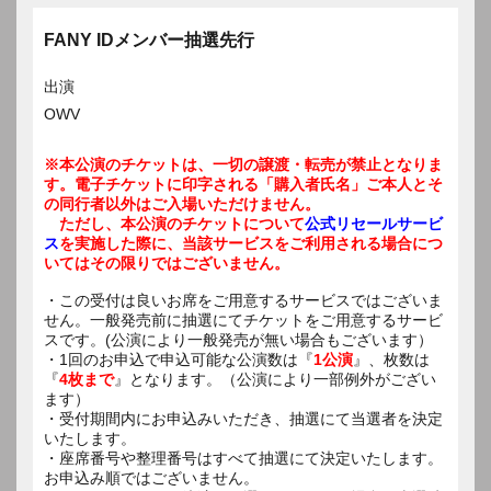
FANY IDメンバー抽選先行
出演
OWV
※本公演のチケットは、一切の譲渡・転売が禁止となりま
す。電子チケットに印字される「購入者氏名」ご本人とそ
の同行者以外はご入場いただけません。
ただし、本公演のチケットについて
公式リセールサービ
ス
を実施した際に、当該サービスをご利用される場合につ
いてはその限りではございません。
・この受付は良いお席をご用意するサービスではございま
せん。一般発売前に抽選にてチケットをご用意するサービ
スです。(公演により一般発売が無い場合もございます）
・1回のお申込で申込可能な公演数は『
1公演
』、枚数は
『
4枚まで
』となります。（公演により一部例外がござい
ます）
・受付期間内にお申込みいただき、抽選にて当選者を決定
いたします。
・座席番号や整理番号はすべて抽選にて決定いたします。
お申込み順ではございません。