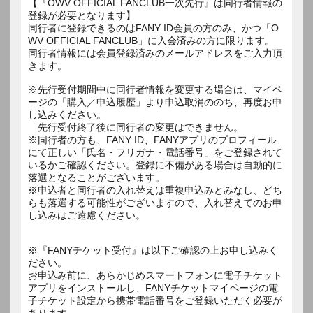
【『OWV OFFICIAL FANCLUB一次先行』は同行者情報の
登録が必要となります】
同行者に登録できるのはFANY ID会員の方のみ、かつ「O
WV OFFICIAL FANCLUB」に入会済みの方に限ります。
同行者情報には会員登録済みのメールアドレスをご入力頂
きます。
※先行受付期間中に同行者情報を変更する場合は、マイペ
ージの「購入／申込履歴」より申込取消ののち、再度お申
し込みください。
先行受付終了後に同行者の変更はできません。
※同行者の方も、FANY ID、FANYアプリのプロフィール
にて正しい「氏名・フリガナ・電話番号」をご登録されて
いるかご確認ください。登録に不備がある場合は自動的に
落選となることがございます。
※申込者と同行者の入れ替えは重複申込みとみなし、どち
らも落選する可能性がございますので、入れ替えてのお申
し込みはご遠慮ください。
※『FANYチケット受付』は以下ご確認の上お申し込みく
ださい。
お申込み前に、あらかじめスマートフォンに電子チケット
アプリをインストールし、FANYチケットマイページの電
子チケット設定から携帯電話番号をご登録いただく必要が
あります。