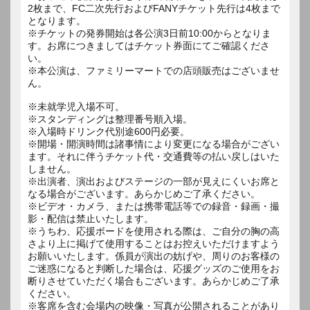
2枚まで、FC二次先行およびFANYチケット先行は4枚まで
となります。
※チケットの発券開始は各公演3日前10:00からとなりま
す。お席につきましてはチケット券面にてご確認くださ
い。
※本公演は、ファミリーマートでの店頭販売はございませ
ん。
※未就学児入場不可。
※スタンディングは整理番号順入場。
※入場時ドリンク代別途600円必要。
※開場・開演時間は諸事情により変更になる場合がござい
ます。それに伴うチケット代・交通費等の払い戻しはいた
しません。
※出演者、演出およびステージの一部が見えにくいお席と
なる場合がございます。あらかじめご了承ください。
※ビデオ・カメラ、または携帯電話等での録音・録画・撮
影・配信は禁止いたします。
※うちわ、応援ボードを使用される際は、ご自分の胸の高
さより上に掲げて使用することはお控えいただけますよう
お願いいたします。係員が演出の妨げや、周りのお客様の
ご迷惑になると判断した場合は、応援グッズのご使用をお
断りさせていただく場合もございます。あらかじめご了承
ください。
※客席を含む会場内の映像・写真が公開されることがあり