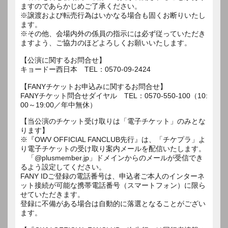
ますのであらかじめご了承ください。
※譲渡および転売行為はいかなる場合も固くお断りいたし
ます。
※その他、会場内外の係員の指示には必ず従っていただき
ますよう、ご協力のほどよろしくお願いいたします。
【公演に関するお問合せ】
キョードー西日本 TEL：0570-09-2424
【FANYチケットお申込みに関するお問合せ】
FANYチケット問合せダイヤル TEL：0570-550-100（10:
00～19:00／年中無休）
【当公演のチケット受け取りは「電子チケット」のみとな
ります】
※『OWV OFFICIAL FANCLUB先行』は、「チケプラ」よ
り電子チケットの受け取り案内メールを配信いたします。
「@plusmember.jp」ドメインからのメールが受信でき
るよう設定してください。
FANY IDご登録の電話番号は、申込者ご本人のインターネ
ット接続が可能な携帯電話番号（スマートフォン）に限ら
せていただきます。
登録に不備がある場合は自動的に落選となることがござい
ます。