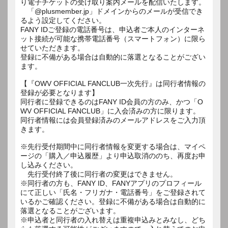
り電子チケットの受け取り案内メールを配信いたします。
「@plusmember.jp」ドメインからのメールが受信でき
るよう設定してください。
FANY IDご登録の電話番号は、申込者ご本人のインターネ
ット接続が可能な携帯電話番号（スマートフォン）に限ら
せていただきます。
登録に不備がある場合は自動的に落選となることがござい
ます。
【『OWV OFFICIAL FANCLUB一次先行』は同行者情報の
登録が必要となります】
同行者に登録できるのはFANY ID会員の方のみ、かつ「O
WV OFFICIAL FANCLUB」に入会済みの方に限ります。
同行者情報には会員登録済みのメールアドレスをご入力頂
きます。
※先行受付期間中に同行者情報を変更する場合は、マイペ
ージの「購入／申込履歴」より申込取消ののち、再度お申
し込みください。
先行受付終了後に同行者の変更はできません。
※同行者の方も、FANY ID、FANYアプリのプロフィール
にて正しい「氏名・フリガナ・電話番号」をご登録されて
いるかご確認ください。登録に不備がある場合は自動的に
落選となることがございます。
※申込者と同行者の入れ替えは重複申込みとみなし、どち