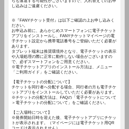
らも落選する可能性がございますので、入れ替えてのお申
し込みはご遠慮ください。
※『FANYチケット受付』は以下ご確認の上お申し込みく
ださい。
お申込み前に、あらかじめスマートフォンに電子チケット
アプリをインストールし、FANYチケットマイページの電
子チケット設定から携帯電話番号をご登録いただく必要が
あります。
タブレット端末は推奨環境外となり、電子チケットの表示
や入場処理の際に正常に動作しない場合がございますの
で、必ずスマートフォンをご用意ください。
※電子チケットアプリのインストール方法は、メニュー
「ご利用ガイド」をご確認ください。
【電子チケットの分配について】
チケットを同行者へ分配する場合、同行者の方も電子チケ
ットアプリをインストールしていただく必要があります。
※チケットの分配方法は、FAQの「電子チケットについて
＞電子チケットの分配について」をご確認ください。
【ご入場時について】
※発券開始日時を迎えた後、電子チケットアプリにチケッ
トが表示されます。（マイページには電子チケット用QR
コードは表示されません）