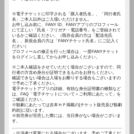
※電子チケットに印字される「購入者氏名」、「同行者氏
名」ご本人以外はご入場いただけません。
お申し込み前に、FANY ID、FANYアプリのプロフィール
にて正しい「氏名・フリガナ・電話番号」をご登録されて
いるかご確認ください。（既存会員の方は「配送先氏
名」、新規会員の方は「FANYチケット氏名」にご記入く
ださい）
プロフィールの修正を行った場合は、一度FANYチケット
をログインし直してからお申し込みください。
※ご本人確認をさせていただく場合がございますので、同
行者の方含め身分が証明できるものをお持ちください。
確認できない場合は入場をお断りする場合もございますの
で予めご了承ください。
電子チケットアプリの詳細、有効な身分証明書の種類など
は、FAQ「電子チケットについて＞ご利用にあたって」を
ご確認ください。
※観劇にあたっては吉本ＨＰ掲載の[チケット販売及び観劇
約款]に従います。
※前売券が完売した際には、当日券がない場合がございま
す。
・出演者は変更になる場合がございます。予めご了承くだ