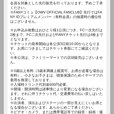
会員を対象とした先行販売を行っております。予めご了承
ください。
※FANYコミュ【OWV OFFICIAL FANCLUB】先行ではFA
NY IDプレミアムメンバー（有料会員）の抽選時の優位性
はございません。
※お申込み枚数はおひとり様1公演につき、FC一次先行は
2枚まで、FC二次先行およびFANYチケット先行は4枚まで
となります。
※チケットの発券開始は各公演3日前10:00からとなりま
す。お席につきましてはチケット券面にてご確認くださ
い。
※本公演は、ファミリーマートでの店頭販売はございませ
ん。
※3歳以上有料（3歳未満膝上鑑賞可。お席が必要な場合は
有料）。小さなお子さまは、聴覚保護のためイヤーマフの
着用を推奨しております。
※入場時ドリンク代別途600円必要。
※開場・開演時間は諸事情により変更になる場合がござい
ます。それに伴うチケット代・交通費等の払い戻しはいた
しません。
※出演者、演出およびステージの一部が見えにくいお席と
なる場合がございます。あらかじめご了承ください。
※ビデオ・カメラ、または携帯電話等での録音・録画・撮