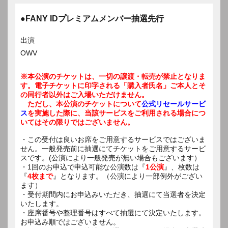
●FANY IDプレミアムメンバー抽選先行
出演
OWV
※本公演のチケットは、一切の譲渡・転売が禁止となりま
す。電子チケットに印字される「購入者氏名」ご本人とそ
の同行者以外はご入場いただけません。
ただし、本公演のチケットについて
公式リセールサービ
ス
を実施した際に、当該サービスをご利用される場合につ
いてはその限りではございません。
・この受付は良いお席をご用意するサービスではございま
せん。一般発売前に抽選にてチケットをご用意するサービ
スです。(公演により一般発売が無い場合もございます）
・1回のお申込で申込可能な公演数は『
1公演
』、枚数は
『
4枚まで
』となります。（公演により一部例外がござい
ます）
・受付期間内にお申込みいただき、抽選にて当選者を決定
いたします。
・座席番号や整理番号はすべて抽選にて決定いたします。
お申込み順ではございません。