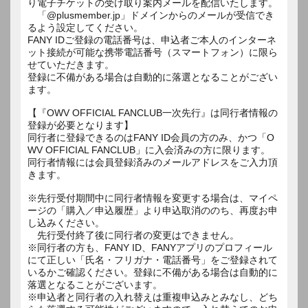
り電子チケットの受け取り案内メールを配信いたします。
「@plusmember.jp」ドメインからのメールが受信でき
るよう設定してください。
FANY IDご登録の電話番号は、申込者ご本人のインターネ
ット接続が可能な携帯電話番号（スマートフォン）に限ら
せていただきます。
登録に不備がある場合は自動的に落選となることがござい
ます。
【『OWV OFFICIAL FANCLUB一次先行』は同行者情報の
登録が必要となります】
同行者に登録できるのはFANY ID会員の方のみ、かつ「O
WV OFFICIAL FANCLUB」に入会済みの方に限ります。
同行者情報には会員登録済みのメールアドレスをご入力頂
きます。
※先行受付期間中に同行者情報を変更する場合は、マイペ
ージの「購入／申込履歴」より申込取消ののち、再度お申
し込みください。
先行受付終了後に同行者の変更はできません。
※同行者の方も、FANY ID、FANYアプリのプロフィール
にて正しい「氏名・フリガナ・電話番号」をご登録されて
いるかご確認ください。登録に不備がある場合は自動的に
落選となることがございます。
※申込者と同行者の入れ替えは重複申込みとみなし、どち