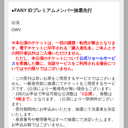
●FANY IDプレミアムメンバー抽選先行
出演
OWV
※本公演のチケットは、一切の譲渡・転売が禁止となりま
す。電子チケットに印字される「購入者氏名」ご本人とそ
の同行者以外はご入場いただけません。
ただし、本公演のチケットについて
公式リセールサービ
ス
を実施した際に、当該サービスをご利用される場合につ
いてはその限りではございません。
・この受付は良いお席をご用意するサービスではございま
せん。一般発売前に抽選にてチケットをご用意するサービ
スです。(公演により一般発売が無い場合もございます）
・1回のお申込で申込可能な公演数は『
1公演
』、枚数は
『
4枚まで
』となります。（公演により一部例外がござい
ます）
・受付期間内にお申込みいただき、抽選にて当選者を決定
いたします。
・座席番号や整理番号はすべて抽選にて決定いたします。
お申込み順ではございません。