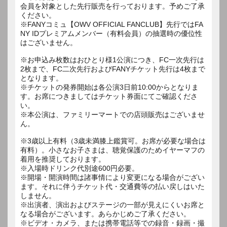
会員を対象とした先行販売を行っております。予めご了承
ください。
※FANYコミュ【OWV OFFICIAL FANCLUB】先行ではFA
NY IDプレミアムメンバー（有料会員）の抽選時の優位性
はございません。
※お申込み枚数はおひとり様1公演につき、FC一次先行は
2枚まで、FC二次先行およびFANYチケット先行は4枚まで
となります。
※チケットの発券開始は各公演3日前10:00からとなりま
す。お席につきましてはチケット券面にてご確認くださ
い。
※本公演は、ファミリーマートでの店頭販売はございませ
ん。
※3歳以上有料（3歳未満膝上鑑賞可。お席が必要な場合は
有料）。小さなお子さまは、聴覚保護のためイヤーマフの
着用を推奨しております。
※入場時ドリンク代別途600円必要。
※開場・開演時間は諸事情により変更になる場合がござい
ます。それに伴うチケット代・交通費等の払い戻しはいた
しません。
※出演者、演出およびステージの一部が見えにくいお席と
なる場合がございます。あらかじめご了承ください。
※ビデオ・カメラ、または携帯電話等での録音・録画・撮