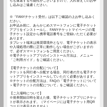
らも落選する可能性がございますので、入れ替えてのお申
し込みはご遠慮ください。
※『FANYチケット受付』は以下ご確認の上お申し込みく
ださい。
お申込み前に、あらかじめスマートフォンに電子チケット
アプリをインストールし、FANYチケットマイページの電
子チケット設定から携帯電話番号をご登録いただく必要が
あります。
タブレット端末は推奨環境外となり、電子チケットの表示
や入場処理の際に正常に動作しない場合がございますの
で、必ずスマートフォンをご用意ください。
※電子チケットアプリのインストール方法は、メニュー
「ご利用ガイド」をご確認ください。
【電子チケットの分配について】
チケットを同行者へ分配する場合、同行者の方も電子チケ
ットアプリをインストールしていただく必要があります。
※チケットの分配方法は、FAQの「電子チケットについて
＞電子チケットの分配について」をご確認ください。
【ご入場時について】
※発券開始日時を迎えた後、電子チケットアプリにチケッ
トが表示されます。（マイページには電子チケット用QR
コードは表示されません）