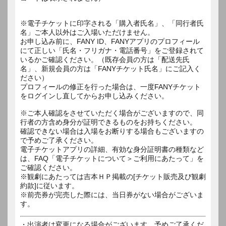
※電子チケットに印字される「購入者氏名」、「同行者氏
名」ご本人以外はご入場いただけません。
お申し込み前に、FANY ID、FANYアプリのプロフィール
にて正しい「氏名・フリガナ・電話番号」をご登録されて
いるかご確認ください。（既存会員の方は「配送先氏
名」、新規会員の方は「FANYチケット氏名」にご記入く
ださい）
プロフィールの修正を行った場合は、一度FANYチケット
をログインし直してからお申し込みください。
※ご本人確認をさせていただく場合がございますので、同
行者の方含め身分が証明できるものをお持ちください。
確認できない場合は入場をお断りする場合もございますの
で予めご了承ください。
電子チケットアプリの詳細、有効な身分証明書の種類など
は、FAQ「電子チケットについて＞ご利用にあたって」を
ご確認ください。
※観劇にあたっては吉本ＨＰ掲載の[チケット販売及び観劇
約款]に従います。
※前売券が完売した際には、当日券がない場合がございま
す。
・出演者は変更になる場合がございます。予めご了承くだ