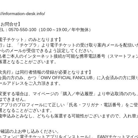
rmation-desk.info/
るお問合せ】
0570-550-100（10:00～19:00／年中無休）
電子チケット」のみとなります】
NCLUB先行』は、「チケプラ」より電子チケットの受け取り案内メールを配信
メインからのメールが受信できるよう設定してください。
、申込者ご本人のインターネット接続が可能な携帯電話番号（スマートフ
落選となることがございます。
CLUB一次先行』は同行者情報の登録が必要となります】
会員の方のみ、かつ「OWV OFFICIAL FANCLUB」に入会済みの方に
ールアドレスをご入力頂きます。
変更する場合は、マイページの「購入／申込履歴」より申込取消ののち
はできません。
FANYアプリのプロフィールにて正しい「氏名・フリガナ・電話番号」を
選となることがございます。
複申込みとみなし、どちらも落選する可能性がございますので、入れ替
ご確認の上お申し込みください。
トフォンに電子チケットアプリをインストールし、FANYチケットマイ