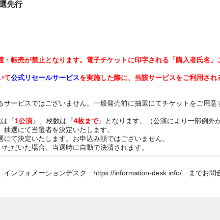
抽選先行
渡・転売が禁止となります。電子チケットに印字される「購入者氏名」
いて
公式リセールサービス
を実施した際に、当該サービスをご利用され
るサービスではございません。一般発売前に抽選にてチケットをご用意
数は『
1公演
』、枚数は『
4枚まで
』となります。（公演により一部例外
、抽選にて当選者を決定いたします。
選にて決定いたします。お申込み順ではございません。
いただいた場合、当選時に自動で決済されます。
メーションデスク https://information-desk.info/ まで