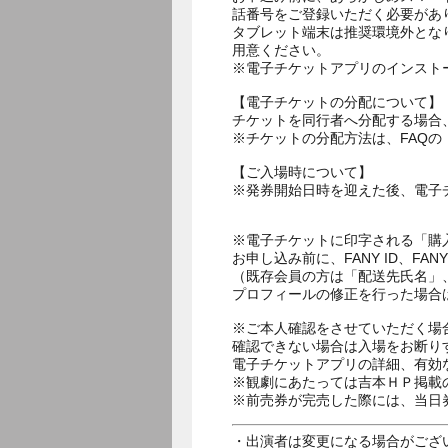
話番号をご登録いただく必要があ
タブレット端末は推奨環境外とな
用意ください。
※電子チケットアプリのインスト
【電子チケットの分配について】
チケットを同行者へ分配する場合
※チケットの分配方法は、FAQ
【ご入場時について】
※発券開始日時を迎えた後、電子
※電子チケットに印字される「購
お申し込み前に、FANY ID、
（既存会員の方は「配送先氏名」
プロフィールの修正を行った場合
※ご本人確認をさせていただく場
確認できない場合は入場をお断り
電子チケットアプリの詳細、有効
※観劇にあたっては吉本ＨＰ掲載の
※前売券が完売した際には、当日
・出演者は変更になる場合がござ