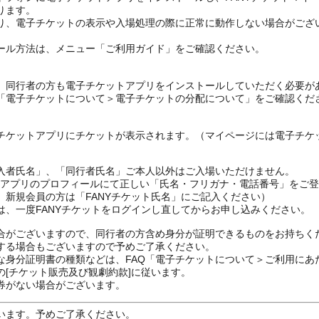
ります。
り、電子チケットの表示や入場処理の際に正常に動作しない場合がござ
ール方法は、メニュー「ご利用ガイド」をご確認ください。
、同行者の方も電子チケットアプリをインストールしていただく必要が
の「電子チケットについて＞電子チケットの分配について」をご確認くだ
チケットアプリにチケットが表示されます。（マイページには電子チケ
入者氏名」、「同行者氏名」ご本人以外はご入場いただけません。
FANYアプリのプロフィールにて正しい「氏名・フリガナ・電話番号」を
、新規会員の方は「FANYチケット氏名」にご記入ください）
は、一度FANYチケットをログインし直してからお申し込みください
合がございますので、同行者の方含め身分が証明できるものをお持ちく
する場合もございますので予めご了承ください。
な身分証明書の種類などは、FAQ「電子チケットについて＞ご利用にあ
[チケット販売及び観劇約款]に従います。
券がない場合がございます。
います。予めご了承ください。