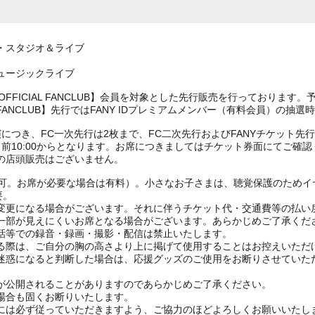
・スタジオ＆ライブ
ュージックライブ
OFFICIAL FANCLUB】会員を対象とした先行販売を行っております
IAL FANCLUB】先行ではFANY IDプレミアムメンバー（有料会員）の
につき、FC一次先行は2枚まで、FC二次先行およびFANYチケット先
前10:00からとなります。お席につきましてはチケット券面にてご確認
の店頭販売はございません。
賞可。お席が必要な場合は有料）。小さなお子さまは、聴覚保護のためイ
要。
変更になる場合がございます。それに伴うチケット代・交通費等の払い
一部が見えにくいお席となる場合がございます。あらかじめご了承くだ
話等での録音・録画・撮影・配信は禁止いたします。
る際は、ご自分の胸の高さより上に掲げて使用することはお控えいただ
迷惑になると判断した場合は、応援グッズのご使用をお断りさせていた
が公開されることがありますのであらかじめご了承ください。
場合も固くお断りいたします。
には必ず従っていただきますよう、ご協力のほどよろしくお願いいたし