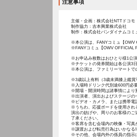
注意事項
主催・企画：株式会社NTTドコモ
制作協力：吉本興業株式会社
制作：株式会社バンダイナムコミ
※本公演は、FANYコミュ【OWV 
※FANYコミュ【OWV OFFIC
※お申込み枚数はおひとり様1公演
※チケットの発券開始は各公演3日
※本公演は、ファミリーマートで
※3歳以上有料（3歳未満膝上鑑
※入場時ドリンク代別途600円必
※開場・開演時間は諸事情により
※出演者、演出およびステージの
※ビデオ・カメラ、または携帯電
※うちわ、応援ボードを使用され
演出の妨げや、周りのお客様のご
了承ください。
※客席を含む会場内の映像・写真
※譲渡および転売行為はいかなる
※その他、会場内外の係員の指示