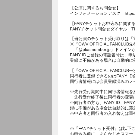
【公演に関するお問合せ】
インフォメーションデスク https://info
【FANYチケットお申込みに関す
FANYチケット問合せダイヤル TEL：
【当公演のチケット受け取りは「
※『OWV OFFICIAL FA
「@plusmember.jp」ド
FANY IDご登録の電話番号は
登録に不備がある場合は自動的に
【『OWV OFFICIAL FAN
同行者に登録できるのはFANY ID
同行者情報には会員登録済みのメ
※先行受付期間中に同行者情報を
先行受付終了後に同行者の変更
※同行者の方も、FANY ID、
録に不備がある場合は自動的に落
※申込者と同行者の入れ替えは重
※『FANYチケット受付』は以下
お申込み前に、あらかじめスマー