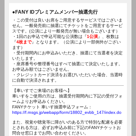
●FANY IDプレミアムメンバー抽選先行
・この受付は良いお席をご用意するサービスではございま
せん。一般発売前に抽選にてチケットをご用意するサービ
スです。(公演により一般発売が無い場合もございます）
・1回のお申込で申込可能な公演数は『
1公演
』、枚数は
『
4枚まで
』となります。（公演により一部例外がござい
ます）
・受付期間内にお申込みいただき、抽選にて当選者を決定
いたします。
・座席番号や整理番号はすべて抽選にて決定いたします。
お申込み順ではございません。
・クレジットカード決済をお選びいただいた場合、当選時
に自動で決済されます。
【車いすでご来場のお客様へ】
車いすをご使用の方は、抽選受付期間内に下記の受付フォ
ームよりお申込みください。
FANYチケット 車いす抽選申込フォーム：
https://f.msgs.jp/webapp/form/18802_evbb_147/index.do
また、視覚や聴覚等に障がいのある方で特別な配慮を必要
とされる方は、必ずお申込み前に下記のFANYチケットお
問合せ窓口までお問い合わせください。