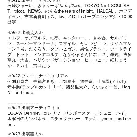
≪9/22 出演アーティスト≫
石崎ひゅーい、きゃりーぱみゅぱみゅ、TOKYO No.1 SOUL SE
T、tricot、NEWS、のん＆the tears of knight、HALCALI、ホフデ
ィラン、吉本新喜劇ィズ、luv、ZiDol（オープニングアクト10:00
出演）
≪9/22 出演芸人≫
エルフ、オズワルド、蛙亭、キンタロー。、さや香、サルゴリ
ラ、スーパーマラドーナ、スマイル、そいつどいつ、タイムマシ
ーン３号、たくろう、ダブルヒガシ、男性ブランコ、ツートライ
ブ、トット、ドンデコルテ、なかやまきんに君、２丁拳銃、博多
華丸・大吉、ハリウッドザコシショウ、ヒコロヒー、紅しょう
が、ミカボ、吉田たち
≪9/22 フォートナイトエリア≫
今別府直之、宇都宮まき、川畑泰史、酒井藍、土屋翼(ミカボ)、
寺本航(テンプルカントリー)、諸見里大介、らいふがーど、Liaq
N、and more...
--------------------
≪9/23 出演アーティスト≫
EGO-WRAPPIN'、コレサワ、サンボマスター、ジェニーハイ、
水曜日のカンパネラ、スチャダラパー、モナキ、yama、and mo
re...
≪9/23 出演芸人≫