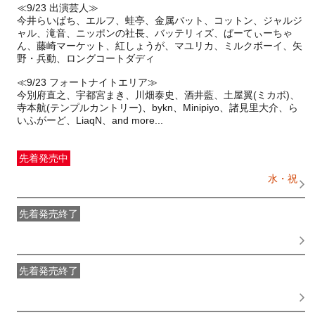
≪9/23 出演芸人≫
今井らいぱち、エルフ、蛙亭、金属バット、コットン、ジャルジ
ャル、滝音、ニッポンの社長、バッテリィズ、ぱーてぃーちゃ
ん、藤崎マーケット、紅しょうが、マユリカ、ミルクボーイ、矢
野・兵動、ロングコートダディ
≪9/23 フォートナイトエリア≫
今別府直之、宇都宮まき、川畑泰史、酒井藍、土屋翼(ミカボ)、
寺本航(テンプルカントリー)、bykn、Minipiyo、諸見里大介、ら
先着発売中
一般発売
受付期間：2026/07/29(
水
) 11:00〜2026/09/23(
水・祝
)
15:00
先着発売終了
最速特割先着先行（先着販売）
受付期間：2026/05/29(
金
)
13:00〜2026/06/23(
火
) 23:59
先着発売終了
2次特割先着先行（先着販売）
受付期間：2026/06/24(
水
)
11:00〜2026/07/28(
火
) 23:59