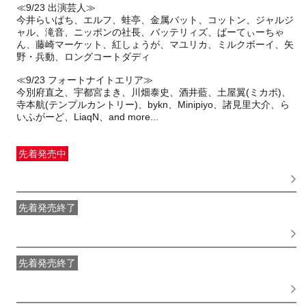
≪9/23 出演芸人≫
今井らいぱち、エルフ、蛙亭、金属バット、コットン、ジャルジ
ャル、滝音、ニッポンの社長、バッテリィズ、ぱーてぃーちゃ
ん、藤崎マーケット、紅しょうが、マユリカ、ミルクボーイ、矢
野・兵動、ロングコートダディ
≪9/23 フォートナイトエリア≫
今別府直之、宇都宮まき、川畑泰史、酒井藍、土屋翼(ミカボ)、
寺本航(テンプルカントリー)、bykn、Minipiyo、諸見里大介、ら
先着発売中
一般発売
受付期間：2026/07/29(
水
) 11:00〜2026/09/22(
火
)
15:00
先着発売終了
最速特割先着先行（先着販売）
受付期間：2026/05/29(
金
)
13:00〜2026/06/23(
火
) 23:59
先着発売終了
2次特割先着先行（先着販売）
受付期間：2026/06/24(
水
)
11:00〜2026/07/28(
火
) 23:59