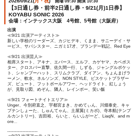
2026/09/21(
月・祝
)
開場 09:30 開演 10:30
【3日通し券・前半2日通し券・9/21(月)1日券】
KOYABU SONIC 2026
インテックス大阪 4号館、5号館（大阪府）
出演
≪9/21 出演アーティスト≫
新しい学校のリーダーズ、カジヒデキ、くまま、サニーデイ・サ
ービス、サバシスター、ニガミ17才、ブランデー戦記、Red Eye
≪9/21 出演芸人≫
相席スタート、アキナ、エバース、エルフ、カゲヤマ、カベポス
ター、クロスバー直撃、佐久間一行、しずる、ジャングルポケッ
ト、シャンプーハット、スリムクラブ、ダイアン、ちょんまげラ
ーメン、軟水、ネルソンズ、NON STYLE、ビスケットブラザー
ズ、ピュート、フットボールアワー、ヘッドライト、紅しょう
が、見取り図、めぞん、隣人、レインボー、笑い飯
≪9/21 フォートナイトエリア≫
Unger、今別府直之、宇都宮まき、かめてぃん、川畑泰史、キャ
プテンしょーた、しゅんてゃん、土屋翼(ミカボ)、寺本航(テンプ
ルカントリー)、吉田裕、らいと、らいふがーど、LiaqN、and m
ore...
--------------------