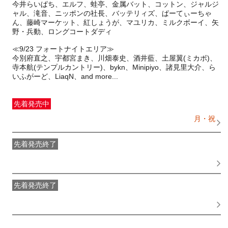
今井らいぱち、エルフ、蛙亭、金属バット、コットン、ジャルジ
ャル、滝音、ニッポンの社長、バッテリィズ、ぱーてぃーちゃ
ん、藤崎マーケット、紅しょうが、マユリカ、ミルクボーイ、矢
野・兵動、ロングコートダディ
≪9/23 フォートナイトエリア≫
今別府直之、宇都宮まき、川畑泰史、酒井藍、土屋翼(ミカボ)、
寺本航(テンプルカントリー)、bykn、Minipiyo、諸見里大介、ら
先着発売中
一般発売
受付期間：2026/07/29(
水
) 11:00〜2026/09/21(
月・祝
)
15:00
先着発売終了
最速特割先着先行（先着販売）
受付期間：2026/05/29(
金
)
13:00〜2026/06/23(
火
) 23:59
先着発売終了
2次特割先着先行（先着販売）
受付期間：2026/06/24(
水
)
11:00〜2026/07/28(
火
) 23:59