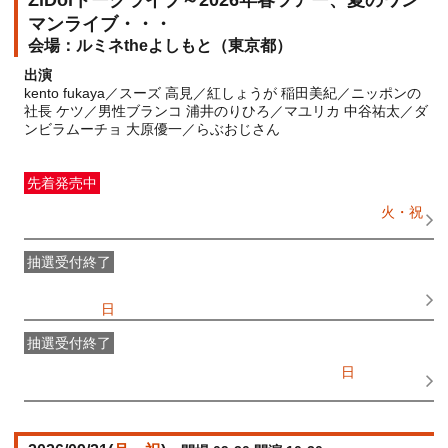
ZiDolトークライブ～2026年春ツアー、夏のワン
マンライブ・・・
ルミネtheよしもと（東京都）
出演
kento fukaya／スーズ 高見／紅しょうが 稲田美紀／ニッポンの
社長 ケツ／男性ブランコ 浦井のりひろ／マユリカ 中谷祐太／ダ
ンビラムーチョ 大原優一／らぶおじさん
先着発売中
一般発売
受付期間：2026/05/21(
木
) 10:00〜2026/08/11(
火・祝
)
17:30
抽選受付終了
●FANY IDプレミアムメンバー抽選先行
受付期間：
2026/05/17(
日
) 11:00〜2026/05/19(
火
) 11:00
抽選受付終了
FANY IDメンバー抽選先行
受付期間：2026/05/17(
日
) 11:00〜
2026/05/19(
火
) 11:00