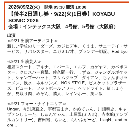
2026/09/22(
火
)
開場 09:30 開演 10:30
【後半2日通し券・9/22(火)1日券】KOYABU
SONIC 2026
インテックス大阪 4号館、5号館（大阪府）
出演
≪9/21 出演アーティスト≫
新しい学校のリーダーズ、カジヒデキ、くまま、サニーデイ・サ
ービス、サバシスター、ニガミ17才、ブランデー戦記、Red Eye
≪9/21 出演芸人≫
相席スタート、アキナ、エバース、エルフ、カゲヤマ、カベポス
ター、クロスバー直撃、佐久間一行、しずる、ジャングルポケッ
ト、シャンプーハット、スリムクラブ、ダイアン、ちょんまげラ
ーメン、軟水、ネルソンズ、NON STYLE、ビスケットブラザー
ズ、ピュート、フットボールアワー、ヘッドライト、紅しょう
が、見取り図、めぞん、隣人、レインボー、笑い飯
≪9/21 フォートナイトエリア≫
Unger、今別府直之、宇都宮まき、かめてぃん、川畑泰史、キャ
プテンしょーた、しゅんてゃん、土屋翼(ミカボ)、寺本航(テンプ
ルカントリー)、吉田裕、らいと、らいふがーど、LiaqN、and m
ore...