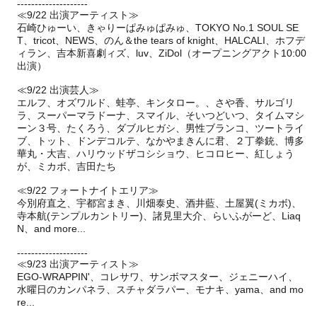
--------------------
≪9/22 出演アーティスト≫
石崎ひゅーい、きゃりーぱみゅぱみゅ、TOKYO No.1 SOUL SE
T、tricot、NEWS、のん＆the tears of knight、HALCALI、ホフデ
ィラン、吉本新喜劇ィズ、luv、ZiDol（オープニングアクト10:00
出演）
≪9/22 出演芸人≫
エルフ、オズワルド、蛙亭、キンタロー。、さや香、サルゴリ
ラ、スーパーマラドーナ、スマイル、そいつどいつ、タイムマシ
ーン３号、たくろう、ダブルヒガシ、男性ブランコ、ツートライ
ブ、トット、ドンデコルテ、なかやまきんに君、２丁拳銃、博多
華丸・大吉、ハリウッドザコシショウ、ヒコロヒー、紅しょう
が、ミカボ、吉田たち
≪9/22 フォートナイトエリア≫
今別府直之、宇都宮まき、川畑泰史、酒井藍、土屋翼(ミカボ)、
寺本航(テンプルカントリー)、諸見里大介、らいふがーど、Liaq
N、and more...
--------------------
≪9/23 出演アーティスト≫
EGO-WRAPPIN'、コレサワ、サンボマスター、ジェニーハイ、
水曜日のカンパネラ、スチャダラパー、モナキ、yama、and mo
re...