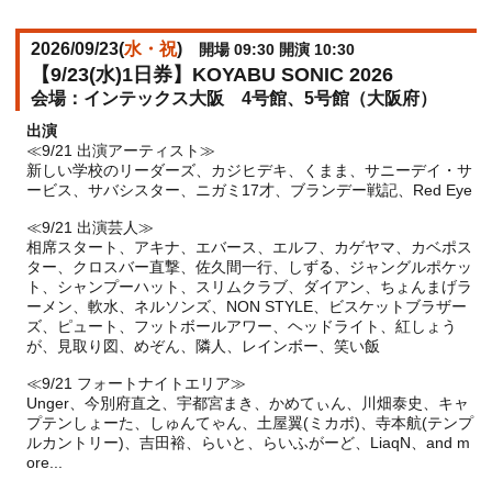
2026/09/23(
水・祝
)
開場 09:30 開演 10:30
【9/23(水)1日券】KOYABU SONIC 2026
インテックス大阪 4号館、5号館（大阪府）
出演
≪9/21 出演アーティスト≫
新しい学校のリーダーズ、カジヒデキ、くまま、サニーデイ・サ
ービス、サバシスター、ニガミ17才、ブランデー戦記、Red Eye
≪9/21 出演芸人≫
相席スタート、アキナ、エバース、エルフ、カゲヤマ、カベポス
ター、クロスバー直撃、佐久間一行、しずる、ジャングルポケッ
ト、シャンプーハット、スリムクラブ、ダイアン、ちょんまげラ
ーメン、軟水、ネルソンズ、NON STYLE、ビスケットブラザー
ズ、ピュート、フットボールアワー、ヘッドライト、紅しょう
が、見取り図、めぞん、隣人、レインボー、笑い飯
≪9/21 フォートナイトエリア≫
Unger、今別府直之、宇都宮まき、かめてぃん、川畑泰史、キャ
プテンしょーた、しゅんてゃん、土屋翼(ミカボ)、寺本航(テンプ
ルカントリー)、吉田裕、らいと、らいふがーど、LiaqN、and m
ore...