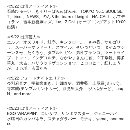
--------------------
≪9/22 出演アーティスト≫
石崎ひゅーい、きゃりーぱみゅぱみゅ、TOKYO No.1 SOUL SE
T、tricot、NEWS、のん＆the tears of knight、HALCALI、ホフデ
ィラン、吉本新喜劇ィズ、luv、ZiDol（オープニングアクト10:00
出演）
≪9/22 出演芸人≫
エルフ、オズワルド、蛙亭、キンタロー。、さや香、サルゴリ
ラ、スーパーマラドーナ、スマイル、そいつどいつ、タイムマシ
ーン３号、たくろう、ダブルヒガシ、男性ブランコ、ツートライ
ブ、トット、ドンデコルテ、なかやまきんに君、２丁拳銃、博多
華丸・大吉、ハリウッドザコシショウ、ヒコロヒー、紅しょう
が、ミカボ、吉田たち
≪9/22 フォートナイトエリア≫
今別府直之、宇都宮まき、川畑泰史、酒井藍、土屋翼(ミカボ)、
寺本航(テンプルカントリー)、諸見里大介、らいふがーど、Liaq
N、and more...
--------------------
≪9/23 出演アーティスト≫
EGO-WRAPPIN'、コレサワ、サンボマスター、ジェニーハイ、
水曜日のカンパネラ、スチャダラパー、モナキ、yama、and mo
re...