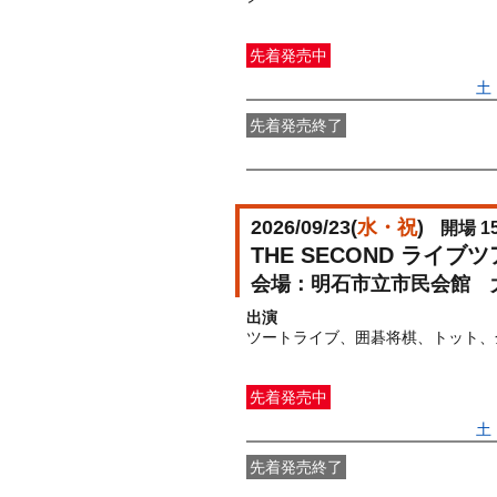
先着発売中
一般発売
受付期間：2026/05/09(
土
先着発売終了
〇先着先行
受付期間：2026/04/10(
2026/09/23(
水・祝
)
開場 15
THE SECOND ライ
明石市立市民会館 
出演
ツートライブ、囲碁将棋、トット、
先着発売中
一般発売
受付期間：2026/05/09(
土
先着発売終了