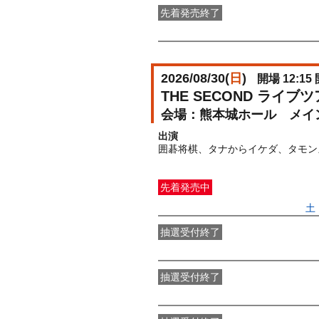
先着発売終了
先着先行（先着販売）
受付期間：202
2026/08/30(
日
)
開場 12:15 
THE SECOND ライ
熊本城ホール メイ
出演
囲碁将棋、タナからイケダ、タモン
先着発売中
一般発売
受付期間：2026/05/09(
土
抽選受付終了
●FANY IDプレミアムメンバー抽選
抽選受付終了
FANY IDメンバー抽選先行
受付期間：2