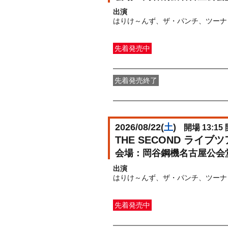
出演
はりけ～んず、ザ・パンチ、ツーナ
先着発売中
一般発売
受付期間：2026/06/19(
金
先着発売終了
先着先行（先着販売）
受付期間：202
2026/08/22(
土
)
開場 13:15 
THE SECOND ライ
岡谷鋼機名古屋公会
出演
はりけ～んず、ザ・パンチ、ツーナ
先着発売中
一般発売
受付期間：2026/06/19(
金