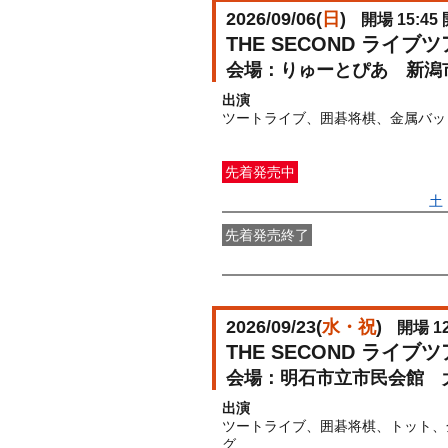
2026/09/06(
日
)
開場 15:45 
THE SECOND ライ
りゅーとぴあ 新潟
出演
先着発売中
一般発売
受付期間：2026/05/09(
土
先着発売終了
〇先着先行
受付期間：2026/04/10(
2026/09/23(
水・祝
)
開場 12
THE SECOND ライ
明石市立市民会館 
出演
ツートライブ、囲碁将棋、トット、
グ