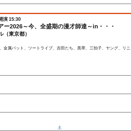
金
) 12:00〜2026/04/21(
火
) 23:59
開演 15:30
ブツアー2026～今、全盛期の漫才師達～in・・・
ル（東京都）
、金属バット、ツートライブ、吉田たち、黒帯、三拍子、ヤング、リニ
) 10:00〜2026/10/08(
木
) 23:59
先行
受付期間：2026/04/10(
金
) 12:00〜2026/04/21(
火
) 11:00
026/04/10(
金
) 12:00〜2026/04/21(
火
) 11:00
抽選先行
受付期間：2026/04/25(
土
) 11:00〜2026/04/28(
火
) 11:00