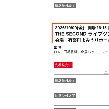
抽選受付終了
FANY IDメンバー二次抽選先行
受付期
2026/10/09(
金
)
開場 18:15 
THE SECOND ライ
有楽町よみうりホー
出演
LLR、囲碁将棋、金属バット、ツ
先着発売中
一般発売
受付期間：2026/05/09(
土
抽選受付終了
●FANY IDプレミアムメンバー抽選
抽選受付終了
FANY IDメンバー抽選先行
受付期間：2