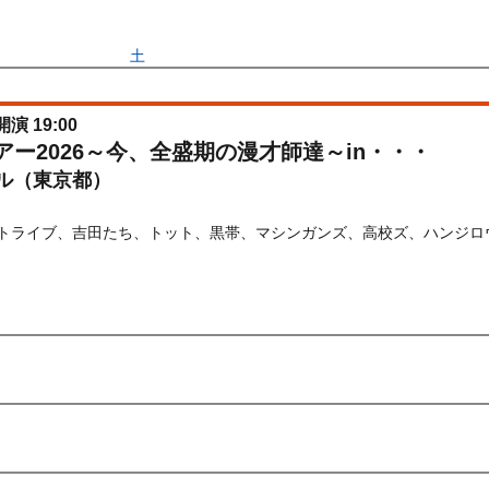
間：2026/04/25(
土
) 11:00〜2026/04/28(
火
) 11:00
開演 19:00
ブツアー2026～今、全盛期の漫才師達～in・・・
ル（東京都）
ートライブ、吉田たち、トット、黒帯、マシンガンズ、高校ズ、ハンジロ
) 10:00〜2026/10/08(
木
) 23:59
先行
受付期間：2026/04/10(
金
) 12:00〜2026/04/21(
火
) 11:00
026/04/10(
金
) 12:00〜2026/04/21(
火
) 11:00