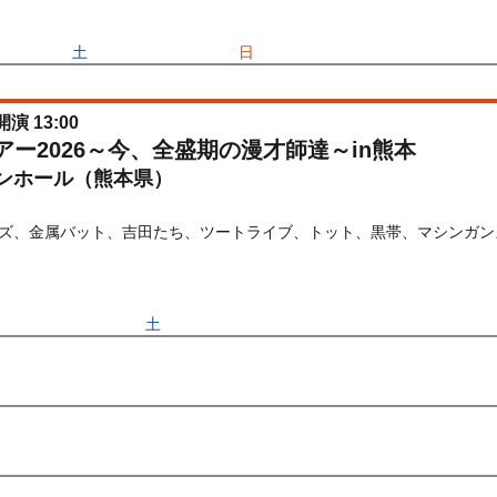
6/05/16(
土
) 10:00〜2026/06/14(
日
) 23:59
開演 13:00
ブツアー2026～今、全盛期の漫才師達～in熊本
ンホール（熊本県）
ズ、金属バット、吉田たち、ツートライブ、トット、黒帯、マシンガンズ
) 10:00〜2026/08/29(
土
) 23:59
先行
受付期間：2026/04/10(
金
) 12:00〜2026/04/21(
火
) 11:00
026/04/10(
金
) 12:00〜2026/04/21(
火
) 11:00