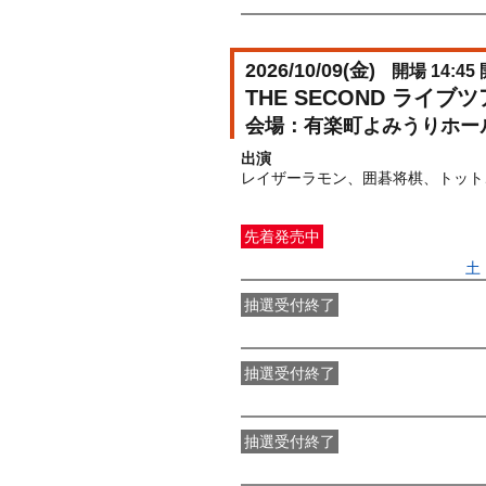
〇先着先行
受付期間：2026/04/10(
2026/10/09(
金
)
開場 14:45 
THE SECOND ライ
有楽町よみうりホー
出演
レイザーラモン、囲碁将棋、トット
先着発売中
一般発売
受付期間：2026/05/09(
土
抽選受付終了
●FANY IDプレミアムメンバー抽選
抽選受付終了
FANY IDメンバー抽選先行
受付期間：2
抽選受付終了
●FANY IDプレミアムメンバー二次