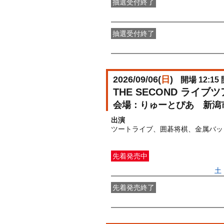
抽選受付終了
●FANY IDプレミアムメンバー二次
抽選受付終了
FANY IDメンバー二次抽選先行
受付期
2026/09/06(
日
)
開場 12:15 
THE SECOND ライ
りゅーとぴあ 新潟
出演
先着発売中
一般発売
受付期間：2026/05/09(
土
先着発売終了
〇先着先行
受付期間：2026/04/10(