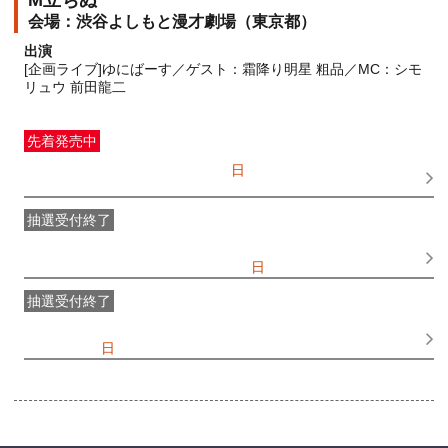
M立ちぬ
渋谷よしもと漫才劇場（東京都）
出演
[企画ライブ]ゆにばーす／ゲスト：霜降り明星 粗品／MC：シモ
リュウ 前田龍二
先着発売中
一般発売
受付期間：2026/07/05(
日
) 10:00〜2026/08/19(
水
)
19:00
抽選受付終了
●FANY IDプレミアムメンバー抽選先行
受付期間：
2026/06/25(
木
) 11:00〜2026/06/28(
日
) 11:00
抽選受付終了
FANY IDメンバー抽選先行
受付期間：2026/06/25(
木
) 11:00〜
2026/06/28(
日
) 11:00