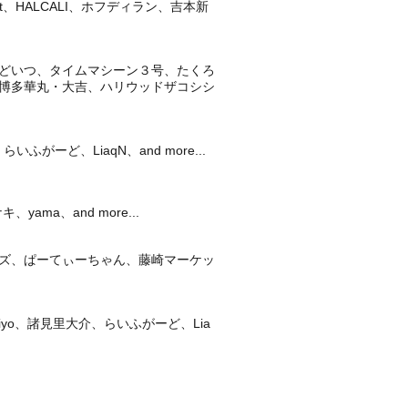
night、HALCALI、ホフディラン、吉本新
どいつ、タイムマシーン３号、たくろ
博多華丸・大吉、ハリウッドザコシシ
ど、LiaqN、and more...
ma、and more...
ズ、ぱーてぃーちゃん、藤崎マーケッ
iyo、諸見里大介、らいふがーど、Lia