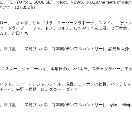
O No.1 SOUL SET、tricot、NEWS、のん＆the tears of k
グアクト10:00出演）
ロー。、さや香、サルゴリラ、スーパーマラドーナ、スマイル、そいつ
ツートライブ、トット、ドンデコルテ、なかやまきんに君、２丁拳銃、
カボ、吉田たち
井藍、土屋翼(ミカボ)、寺本航(テンプルカントリー)、諸見里大介、らいふがー
ンボマスター、ジェニーハイ、水曜日のカンパネラ、スチャダラパー、モナキ、ya
バット、コットン、ジャルジャル、滝音、ニッポンの社長、バッテリィ
ボーイ、矢野・兵動、ロングコートダディ
井藍、土屋翼(ミカボ)、寺本航(テンプルカントリー)、bykn、Minip