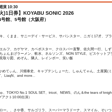
開演 10:30
)1日券】KOYABU SONIC 2026
4号館、5号館（大阪府）
、くまま、サニーデイ・サービス、サバシスター、ニガミ17才、ブランデ
エルフ、カゲヤマ、カベポスター、クロスバー直撃、佐久間一行、しず
ちょんまげラーメン、軟水、ネルソンズ、NON STYLE、ビスケット
見取り図、めぞん、隣人、レインボー、笑い飯
、かめてぃん、川畑泰史、キャプテンしょーた、しゅんてゃん、土屋翼(ミ
qN、and more...
O No.1 SOUL SET、tricot、NEWS、のん＆the tears of k
グアクト10:00出演）
ロー。、さや香、サルゴリラ、スーパーマラドーナ、スマイル、そいつ