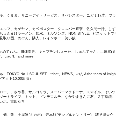
、くまま、サニーデイ・サービス、サバシスター、ニガミ17才、ブランデ
エルフ、カゲヤマ、カベポスター、クロスバー直撃、佐久間一行、しず
ちょんまげラーメン、軟水、ネルソンズ、NON STYLE、ビスケット
見取り図、めぞん、隣人、レインボー、笑い飯
、かめてぃん、川畑泰史、キャプテンしょーた、しゅんてゃん、土屋翼(ミ
qN、and more...
O No.1 SOUL SET、tricot、NEWS、のん＆the tears of k
グアクト10:00出演）
ロー。、さや香、サルゴリラ、スーパーマラドーナ、スマイル、そいつ
ツートライブ、トット、ドンデコルテ、なかやまきんに君、２丁拳銃、
カボ、吉田たち
井藍、土屋翼(ミカボ)、寺本航(テンプルカントリー)、諸見里大介、らいふがー