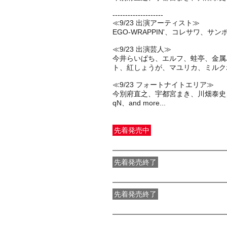
--------------------
≪9/23 出演アーティスト≫
EGO-WRAPPIN'、コレサワ、サ
≪9/23 出演芸人≫
今井らいぱち、エルフ、蛙亭、金属
ト、紅しょうが、マユリカ、ミルク
≪9/23 フォートナイトエリア≫
今別府直之、宇都宮まき、川畑泰史、酒
先着発売中
一般発売
受付期間：2026/07/29(
水
先着発売終了
最速特割先着先行（先着販売）
受付
先着発売終了
2次特割先着先行（先着販売）
受付期