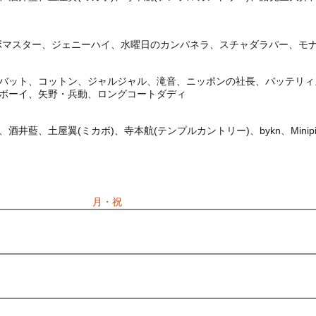
ンボマスター、ジェニーハイ、水曜日のカンパネラ、スチャダラパー、モナキ、ya
バット、コットン、ジャルジャル、滝音、ニッポンの社長、バッテリィ
ボーイ、矢野・兵動、ロングコートダディ
井藍、土屋翼(ミカボ)、寺本航(テンプルカントリー)、bykn、Minip
) 11:00〜2026/09/21(
月・祝
) 15:00
期間：2026/05/29(
金
) 13:00〜2026/06/23(
火
) 23:59
間：2026/06/24(
水
) 11:00〜2026/07/28(
火
) 23:59