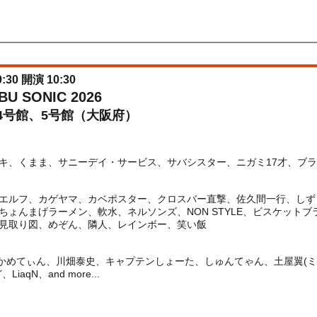
間：2026/06/24(
水
) 11:00〜2026/07/28(
火
) 23:59
:30 開演 10:30
U SONIC 2026
4号館、5号館（大阪府）
、くまま、サニーデイ・サービス、サバシスター、ニガミ17才、ブランデ
エルフ、カゲヤマ、カベポスター、クロスバー直撃、佐久間一行、しず
ちょんまげラーメン、軟水、ネルソンズ、NON STYLE、ビスケット
見取り図、めぞん、隣人、レインボー、笑い飯
、かめてぃん、川畑泰史、キャプテンしょーた、しゅんてゃん、土屋翼(ミ
qN、and more...