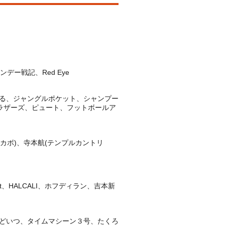
ー戦記、Red Eye
る、ジャングルポケット、シャンプー
ブラザーズ、ピュート、フットボールア
カボ)、寺本航(テンプルカントリ
night、HALCALI、ホフディラン、吉本新
どいつ、タイムマシーン３号、たくろ