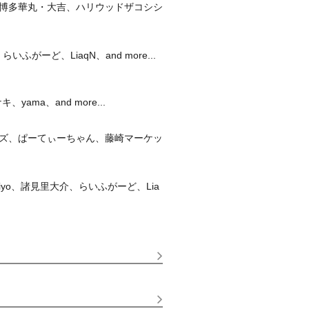
博多華丸・大吉、ハリウッドザコシシ
ど、LiaqN、and more...
ma、and more...
ズ、ぱーてぃーちゃん、藤崎マーケッ
iyo、諸見里大介、らいふがーど、Lia