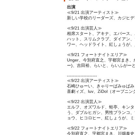
出演
≪9/21 出演アーティスト≫
新しい学校のリーダーズ、カジヒデキ
≪9/21 出演芸人≫
相席スタート、アキナ、エバース、
ハット、スリムクラブ、ダイアン、
ワー、ヘッドライト、紅しょうが、
≪9/21 フォートナイトエリア≫
Unger、今別府直之、宇都宮まき
ー)、吉田裕、らいと、らいふがーど、Lia
--------------------
≪9/22 出演アーティスト≫
石崎ひゅーい、きゃりーぱみゅぱみゅ、TOKY
喜劇ィズ、luv、ZiDol（オープニン
≪9/22 出演芸人≫
エルフ、オズワルド、蛙亭、キンタ
う、ダブルヒガシ、男性ブランコ、
ョウ、ヒコロヒー、紅しょうが、ミ
≪9/22 フォートナイトエリア≫
今別府直之、宇都宮まき、川畑泰史、酒