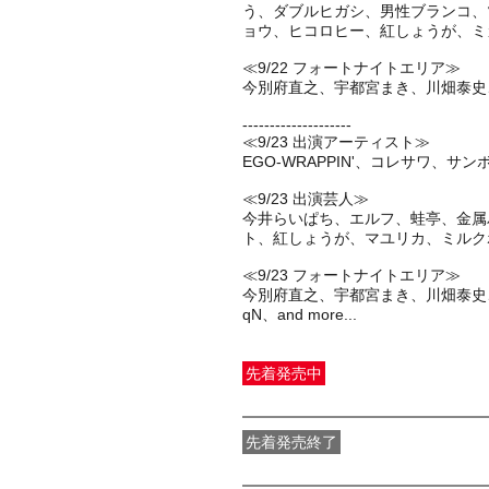
う、ダブルヒガシ、男性ブランコ、
ョウ、ヒコロヒー、紅しょうが、ミ
≪9/22 フォートナイトエリア≫
今別府直之、宇都宮まき、川畑泰史、酒
--------------------
≪9/23 出演アーティスト≫
EGO-WRAPPIN'、コレサワ、サ
≪9/23 出演芸人≫
今井らいぱち、エルフ、蛙亭、金属
ト、紅しょうが、マユリカ、ミルク
≪9/23 フォートナイトエリア≫
今別府直之、宇都宮まき、川畑泰史、酒
先着発売中
一般発売
受付期間：2026/07/29(
水
先着発売終了
最速特割先着先行（先着販売）
受付