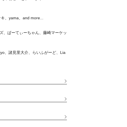
ma、and more...
ズ、ぱーてぃーちゃん、藤崎マーケッ
iyo、諸見里大介、らいふがーど、Lia