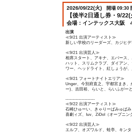
2026/09/22(
火
)
開場 09:30 
【後半2日通し券・9/22(火
インテックス大阪 
出演
≪9/21 出演アーティスト≫
新しい学校のリーダーズ、カジヒデキ
≪9/21 出演芸人≫
相席スタート、アキナ、エバース、
ハット、スリムクラブ、ダイアン、
ワー、ヘッドライト、紅しょうが、
≪9/21 フォートナイトエリア≫
Unger、今別府直之、宇都宮まき
ー)、吉田裕、らいと、らいふがーど、Lia
--------------------
≪9/22 出演アーティスト≫
石崎ひゅーい、きゃりーぱみゅぱみゅ、TOKY
喜劇ィズ、luv、ZiDol（オープニン
≪9/22 出演芸人≫
エルフ、オズワルド、蛙亭、キンタ