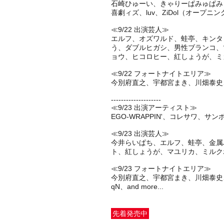
石崎ひゅーい、きゃりーぱみゅぱみゅ、TOKY
喜劇ィズ、luv、ZiDol（オープニン
≪9/22 出演芸人≫
エルフ、オズワルド、蛙亭、キンタ
う、ダブルヒガシ、男性ブランコ、
ョウ、ヒコロヒー、紅しょうが、ミ
≪9/22 フォートナイトエリア≫
今別府直之、宇都宮まき、川畑泰史、酒
--------------------
≪9/23 出演アーティスト≫
EGO-WRAPPIN'、コレサワ、サ
≪9/23 出演芸人≫
今井らいぱち、エルフ、蛙亭、金属
ト、紅しょうが、マユリカ、ミルク
≪9/23 フォートナイトエリア≫
今別府直之、宇都宮まき、川畑泰史、酒
先着発売中