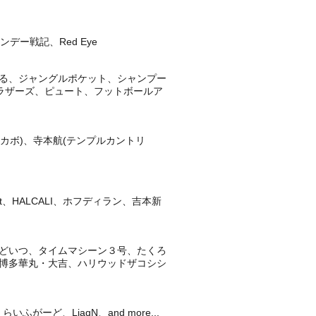
ー戦記、Red Eye
る、ジャングルポケット、シャンプー
ブラザーズ、ピュート、フットボールア
カボ)、寺本航(テンプルカントリ
night、HALCALI、ホフディラン、吉本新
どいつ、タイムマシーン３号、たくろ
博多華丸・大吉、ハリウッドザコシシ
ど、LiaqN、and more...