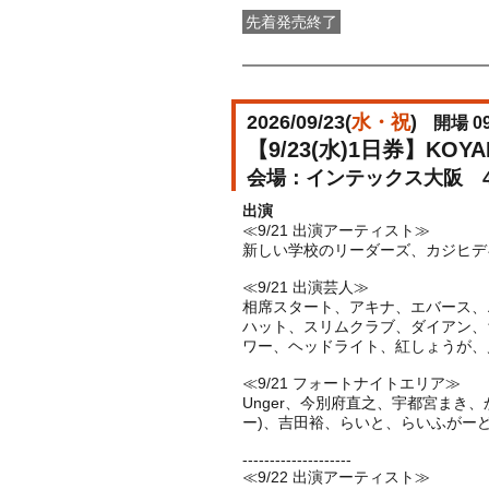
先着発売終了
2次特割先着先行（先着販売）
受付期
2026/09/23(
水・祝
)
開場 09
【9/23(水)1日券】KOYAB
インテックス大阪 
出演
≪9/21 出演アーティスト≫
新しい学校のリーダーズ、カジヒデキ
≪9/21 出演芸人≫
相席スタート、アキナ、エバース、
ハット、スリムクラブ、ダイアン、
ワー、ヘッドライト、紅しょうが、
≪9/21 フォートナイトエリア≫
Unger、今別府直之、宇都宮まき
ー)、吉田裕、らいと、らいふがーど、Lia
--------------------
≪9/22 出演アーティスト≫