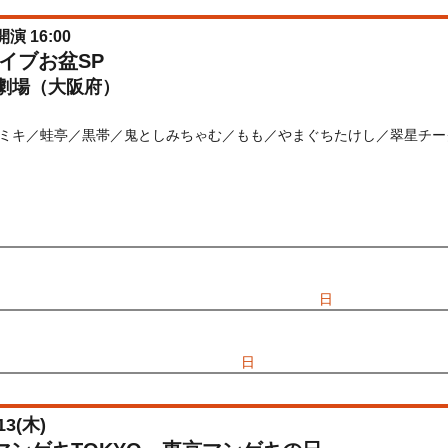
開演 16:00
イブお盆SP
劇場（大阪府）
ミキ／蛙亭／黒帯／鬼としみちゃむ／もも／やまぐちたけし／翠星チー
) 10:00〜2026/08/12(
水
) 14:00
先行
受付期間：2026/06/25(
木
) 11:00〜2026/06/28(
日
) 11:00
026/06/25(
木
) 11:00〜2026/06/28(
日
) 11:00
13(
木
)