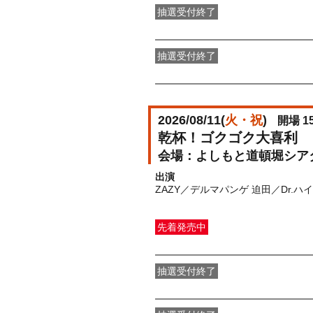
抽選受付終了
●FANY IDプレミアムメンバー抽選
抽選受付終了
FANY IDメンバー抽選先行
受付期間：2
2026/08/11(
火・祝
)
開場 15
乾杯！ゴクゴク大喜利
よしもと道頓堀シア
出演
ZAZY／デルマパンゲ 迫田／Dr.
先着発売中
一般発売
受付期間：2026/07/23(
木
抽選受付終了
●FANY IDプレミアムメンバー抽選