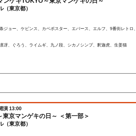
マンゲキTOKYO～東京マンゲキの日～
ル（東京都）
条ジョー、ケビンス、カベポスター、エバース、エルフ、9番街レトロ
凛冴、ぐろう、ライムギ、九ノ段、シカノシンプ、釈迦虎、生姜猫
先行
受付期間：2026/07/01(
水
) 09:00〜2026/07/03(
金
) 11:00
026/07/01(
水
) 09:00〜2026/07/03(
金
) 11:00
開演 13:00
～東京マンゲキの日～ ＜第一部＞
ル（東京都）