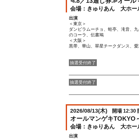
≪8／13通し券≫オール
きゅりあん 大ホー
出演
＜東京＞
ダンビラムーチョ、蛙亭、滝音、九
のコーラ、伝書鳩
＜大阪＞
黒帯、華山、翠星チークダンス、愛
抽選受付終了
●FANY IDプレミアムメンバー抽選
抽選受付終了
FANY IDメンバー抽選先行
受付期間：2
2026/08/13(
木
)
開場 12:30 
オールマンゲキTOKYO
きゅりあん 大ホー
出演