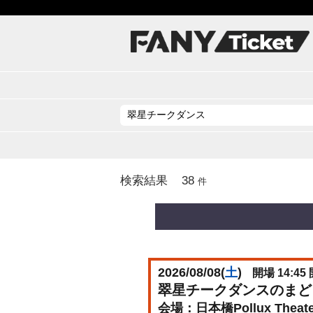
38
検索結果
件
2026/08/08(
土
)
開場 14:45 
翠星チークダンスのまど
日本橋Pollux The