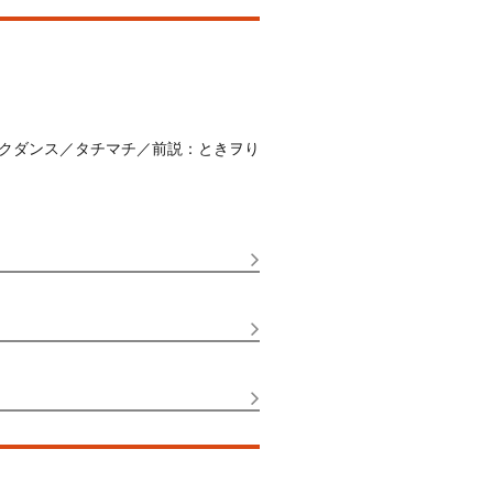
クダンス／タチマチ／前説：ときヲり