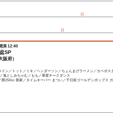
先行
受付期間：2026/06/25(
木
) 11:00〜2026/06/28(
日
) 11:00
026/06/25(
木
) 11:00〜2026/06/28(
日
) 11:00
開演 12:40
盆SP
大阪府）
イン／トット／ミキ／ヘンダーソン／ちょんまげラーメン／カベポスター／k
／鬼としみちゃむ／もも／翠星チークダンス
／茜250cc 善家／タイムキーパー まつい／千日前ゴールデンポップス 
) 10:00〜2026/08/10(
月
) 10:40