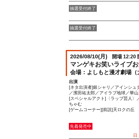
抽選受付終了
●FANY IDプレミアムメンバー抽選
抽選受付終了
FANY IDメンバー抽選先行
受付期間：2
2026/08/10(
月
)
開場 12:20 
マンゲキお笑いライブお
よしもと漫才劇場（
出演
[ネタ出演者]銀シャリ／アインシュタ
／濱田祐太郎／アイラブ地球／華山
[スペシャルアクト]〈ラップ芸人〉
ちゃむ
[ゲームコーナー][前説]天ロクの丘
先着発売中
一般発売
受付期間：2026/07/05(
日