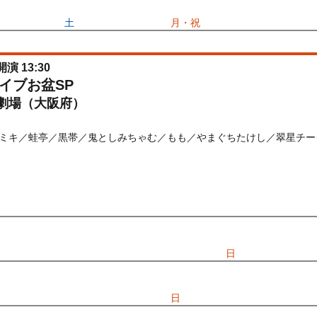
026/07/18(
土
) 11:00〜2026/07/20(
月・祝
) 11:00
開演 13:30
イブお盆SP
劇場（大阪府）
ミキ／蛙亭／黒帯／鬼としみちゃむ／もも／やまぐちたけし／翠星チー
) 10:00〜2026/08/12(
水
) 11:30
先行
受付期間：2026/06/25(
木
) 11:00〜2026/06/28(
日
) 11:00
026/06/25(
木
) 11:00〜2026/06/28(
日
) 11:00