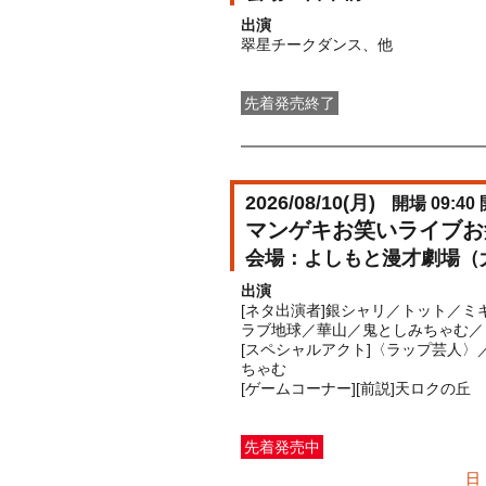
出演
翠星チークダンス、他
先着発売終了
一般発売
受付期間：2026/07/16(
木
2026/08/10(
月
)
開場 09:40 
マンゲキお笑いライブお
よしもと漫才劇場（
出演
[ネタ出演者]銀シャリ／トット／ミキ
ラブ地球／華山／鬼としみちゃむ／
[スペシャルアクト]〈ラップ芸人〉
ちゃむ
[ゲームコーナー][前説]天ロクの丘
先着発売中
一般発売
受付期間：2026/07/05(
日