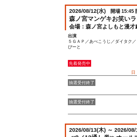
2026/08/12(
水
)
開場 15:45 
森ノ宮マンゲキお笑いラ
森ノ宮よしもと漫才
出演
５ＧＡＰ／あべこうじ／ダイタク／
ぴーと
先着発売中
一般発売
受付期間：2026/07/05(
日
抽選受付終了
●FANY IDプレミアムメンバー抽選
抽選受付終了
FANY IDメンバー抽選先行
受付期間：2
2026/08/13(
木
) ～ 2026/08/