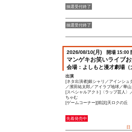
抽選受付終了
●FANY IDプレミアムメンバー抽選
抽選受付終了
FANY IDメンバー抽選先行
受付期間：2
2026/08/10(
月
)
開場 15:00 
マンゲキお笑いライブお
よしもと漫才劇場（
出演
[ネタ出演者]銀シャリ／アインシュタ
／濱田祐太郎／アイラブ地球／華山
[スペシャルアクト]〈ラップ芸人〉
ちゃむ
[ゲームコーナー][前説]天ロクの丘
先着発売中
一般発売
受付期間：2026/07/05(
日