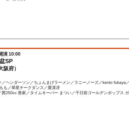
) 10:00〜2026/08/07(
金
) 23:59
開演 10:00
盆SP
大阪府）
／ヘンダーソン／ちょんまげラーメン／ラニーノーズ／kento fuka
もも／翠星チークダンス／愛凛冴
／茜250cc 善家／タイムキーパー まつい／千日前ゴールデンポップス 
) 10:00〜2026/08/10(
月
) 08:00