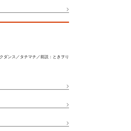
クダンス／タチマチ／前説：ときヲり