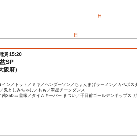
先行
受付期間：2026/06/25(
木
) 11:00〜2026/06/28(
日
) 11:00
026/06/25(
木
) 11:00〜2026/06/28(
日
) 11:00
開演 15:20
盆SP
大阪府）
イン／トット／ミキ／ヘンダーソン／ちょんまげラーメン／カベポスター／k
／鬼としみちゃむ／もも／翠星チークダンス
／茜250cc 善家／タイムキーパー まつい／千日前ゴールデンポップス 
) 10:00〜2026/08/10(
月
) 13:20