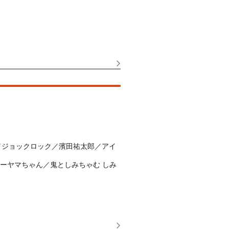
ya／ジョックロック／濱田祐太郎／アイ
ガーヤマちゃん／鬼としみちゃむ しみ