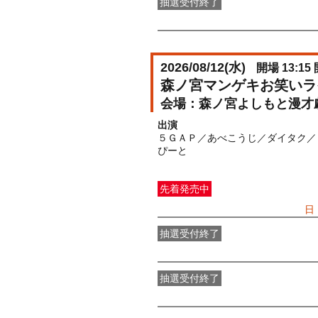
抽選受付終了
FANY IDメンバー抽選先行
受付期間：2
2026/08/12(
水
)
開場 13:15 
森ノ宮マンゲキお笑いラ
森ノ宮よしもと漫才
出演
５ＧＡＰ／あべこうじ／ダイタク／
ぴーと
先着発売中
一般発売
受付期間：2026/07/05(
日
抽選受付終了
●FANY IDプレミアムメンバー抽選
抽選受付終了
FANY IDメンバー抽選先行
受付期間：2