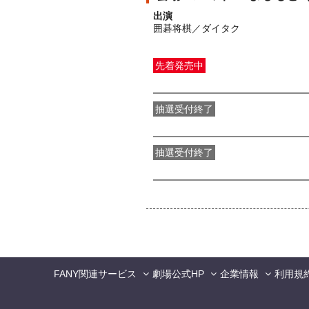
出演
囲碁将棋／ダイタク
先着発売中
一般発売
受付期間：2026/07/29(
水
抽選受付終了
●FANY IDプレミアムメンバー抽選
抽選受付終了
FANY IDメンバー抽選先行
受付期間：2
FANY関連サービス
劇場公式HP
企業情報
利用規