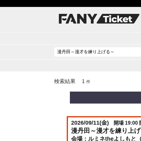
1
検索結果
件
2026/09/11(
金
)
開場 19:00 
漫丹田～漫才を練り上げ
ルミネtheよしもと