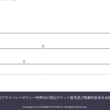
) 10:00〜2026/09/11(
金
) 17:30
先行
受付期間：2026/07/25(
土
) 11:00〜2026/07/27(
月
) 11:00
026/07/25(
土
) 11:00〜2026/07/27(
月
) 11:00
約
プライバシーポリシー
特商法の表記
チケット販売及び観劇約款
反社会
Copyright (c) YOSHIMOTO KOGYO. All Rights Reserved.