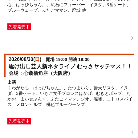
心、はっぴちゃん。、流石にフィーバー、イヌダ、3番ゲート、
ブルーウェーブ、ふたごママン、廃墟 他
先着発売中
一般発売
受付期間：2026/07/24(
金
) 10:00〜2026/08/19(
水
)
23:59
2026/08/30(
日
)
開場 19:00 開演 19:30
駆け出し芸人新ネタライブ むっさヤッテマス！！
心斎橋角座（大阪府）
出演
くわがた心、はっぴちゃん。、たつまいり、曇天リスタ、イヌ
ダ、3番ゲート、いちご女子プロレスほかげ、むぎとポップ、た
かお、まいせぶんす、ふたごママン、ジオ、廃墟、ニトロスパイ
ス、メロンヒルズ、桃色ブルージーンズ
先着発売中
一般発売
受付期間：2026/07/30(
木
) 10:00〜2026/08/27(
木
)
23:59