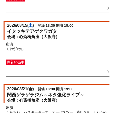
一般発売
受付期間：2026/07/15(
水
) 10:00〜2026/08/10(
月
)
23:59
2026/08/15(
土
)
開場 18:30 開演 19:00
イタツキテアゲクワガタ
心斎橋角座（大阪府）
出演
くわがた心
先着発売中
一般発売
受付期間：2026/06/30(
火
) 10:00〜2026/08/13(
木
)
23:59
2026/08/21(
金
)
開場 18:30 開演 19:00
関西ゲラゲラジム～ネタ強化ライブ～
心斎橋角座（大阪府）
出演
たらちね、ハスキーポーズ、オーパスツー、森田GM、くわがた