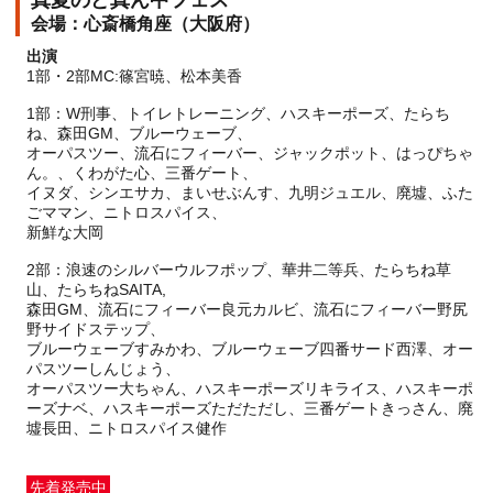
真夏のど真ん中フェス
心斎橋角座（大阪府）
出演
1部・2部MC:篠宮暁、松本美香
1部：W刑事、トイレトレーニング、ハスキーポーズ、たらち
ね、森田GM、ブルーウェーブ、
オーパスツー、流石にフィーバー、ジャックポット、はっぴちゃ
ん。、くわがた心、三番ゲート、
イヌダ、シンエサカ、まいせぶんす、九明ジュエル、廃墟、ふた
ごママン、ニトロスパイス、
新鮮な大岡
2部：浪速のシルバーウルフポップ、華井二等兵、たらちね草
山、たらちねSAITA,
森田GM、流石にフィーバー良元カルビ、流石にフィーバー野尻
野サイドステップ、
ブルーウェーブすみかわ、ブルーウェーブ四番サード西澤、オー
パスツーしんじょう、
オーパスツー大ちゃん、ハスキーポーズリキライス、ハスキーポ
ーズナベ、ハスキーポーズただただし、三番ゲートきっさん、廃
先着発売中