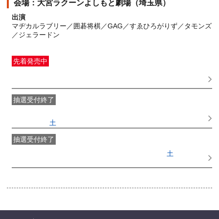
大宮ラクーンよしもと劇場（埼玉県）
出演
マヂカルラブリー／囲碁将棋／GAG／すゑひろがりず／タモンズ
／ジェラードン
先着発売中
一般発売
受付期間：2026/07/29(
水
) 10:00〜2026/09/16(
水
)
17:30
抽選受付終了
●FANY IDプレミアムメンバー抽選先行
受付期間：
2026/07/25(
土
) 11:00〜2026/07/27(
月
) 11:00
抽選受付終了
FANY IDメンバー抽選先行
受付期間：2026/07/25(
土
) 11:00〜
2026/07/27(
月
) 11:00