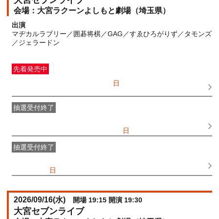
大宮セブンライブ
大宮ラクーンよしもと劇場（埼玉県）
出演
マヂカルラブリー／囲碁将棋／GAG／すゑひろがりず／タモンズ
／ジェラードン
先着発売中
一般発売
受付期間：2026/07/05(
日
) 10:00〜2026/08/19(
水
)
17:30
抽選受付終了
●FANY IDプレミアムメンバー抽選先行
受付期間：
2026/06/25(
木
) 11:00〜2026/06/28(
日
) 11:00
抽選受付終了
FANY IDメンバー抽選先行
受付期間：2026/06/25(
木
) 11:00〜
2026/06/28(
日
) 11:00
2026/09/16(
水
)
開場 19:15 開演 19:30
大宮セブンライブ