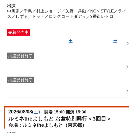
出演
中川家／千鳥／村上ショージ／矢野・兵動／NON STYLE／ライ
ス／しずる／トット／ロングコートダディ／9番街レトロ
先着発売中
一般発売
受付期間：2026/06/27(
土
) 10:00〜2026/08/08(
土
)
11:15
抽選受付終了
●FANY IDプレミアムメンバー抽選先行
受付期間：
2026/06/22(
月
) 11:00〜2026/06/24(
水
) 11:00
抽選受付終了
FANY IDメンバー抽選先行
受付期間：2026/06/22(
月
) 11:00〜
2026/06/24(
水
) 11:00
2026/08/08(
土
)
開場 15:00 開演 15:30
ルミネtheよしもと お盆特別興行＜3回目＞
ルミネtheよしもと（東京都）