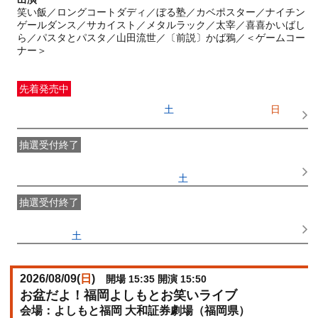
笑い飯／ロングコートダディ／ぼる塾／カベポスター／ナイチン
ゲールダンス／サカイスト／メタルラック／太宰／喜喜かいばし
ら／パスタとパスタ／山田流世／〔前説〕かば鴉／＜ゲームコー
ナー＞
先着発売中
一般発売
受付期間：2026/06/20(
土
) 10:00〜2026/08/09(
日
)
11:40
抽選受付終了
●FANY IDプレミアムメンバー抽選先行
受付期間：
2026/06/10(
水
) 11:00〜2026/06/13(
土
) 11:00
抽選受付終了
FANY IDメンバー抽選先行
受付期間：2026/06/10(
水
) 11:00〜
2026/06/13(
土
) 11:00
2026/08/09(
日
)
開場 15:35 開演 15:50
お盆だよ！福岡よしもとお笑いライブ
よしもと福岡 大和証券劇場（福岡県）