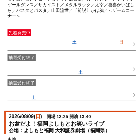
ゲールダンス／サカイスト／メタルラック／太宰／喜喜かいばし
ら／パスタとパスタ／山田流世／〔前説〕かば鴉／＜ゲームコー
ナー＞
先着発売中
一般発売
受付期間：2026/06/20(
土
) 10:00〜2026/08/09(
日
)
09:30
抽選受付終了
●FANY IDプレミアムメンバー抽選先行
受付期間：
2026/06/10(
水
) 11:00〜2026/06/13(
土
) 11:00
抽選受付終了
FANY IDメンバー抽選先行
受付期間：2026/06/10(
水
) 11:00〜
2026/06/13(
土
) 11:00
2026/08/09(
日
)
開場 13:25 開演 13:40
お盆だよ！福岡よしもとお笑いライブ
よしもと福岡 大和証券劇場（福岡県）
出演