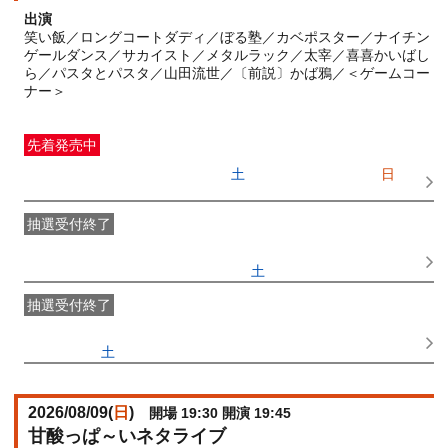
出演
笑い飯／ロングコートダディ／ぼる塾／カベポスター／ナイチン
ゲールダンス／サカイスト／メタルラック／太宰／喜喜かいばし
ら／パスタとパスタ／山田流世／〔前説〕かば鴉／＜ゲームコー
ナー＞
先着発売中
一般発売
受付期間：2026/06/20(
土
) 10:00〜2026/08/09(
日
)
13:50
抽選受付終了
●FANY IDプレミアムメンバー抽選先行
受付期間：
2026/06/10(
水
) 11:00〜2026/06/13(
土
) 11:00
抽選受付終了
FANY IDメンバー抽選先行
受付期間：2026/06/10(
水
) 11:00〜
2026/06/13(
土
) 11:00
2026/08/09(
日
)
開場 19:30 開演 19:45
甘酸っぱ～いネタライブ