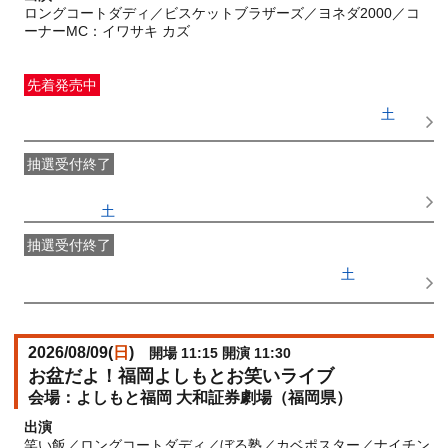
ロングコートダディ／ビスケットブラザーズ／ヨネダ2000／コ
ーナーMC：イワサキ カズ
先着発売中
一般発売
受付期間：2026/07/08(
水
) 10:00〜2026/08/08(
土
)
18:30
抽選受付終了
●FANY IDプレミアムメンバー抽選先行
受付期間：
2026/07/04(
土
) 11:00〜2026/07/06(
月
) 11:00
抽選受付終了
FANY IDメンバー抽選先行
受付期間：2026/07/04(
土
) 11:00〜
2026/07/06(
月
) 11:00
2026/08/09(
日
)
開場 11:15 開演 11:30
お盆だよ！福岡よしもとお笑いライブ
よしもと福岡 大和証券劇場（福岡県）
出演
笑い飯／ロングコートダディ／ぼる塾／カベポスター／ナイチン