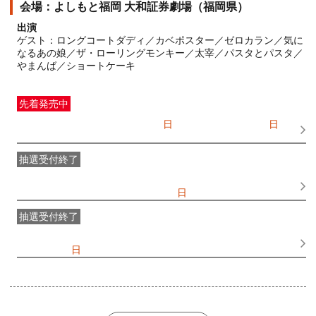
よしもと福岡 大和証券劇場（福岡県）
出演
ゲスト：ロングコートダディ／カベポスター／ゼロカラン／気に
なるあの娘／ザ・ローリングモンキー／太宰／パスタとパスタ／
やまんば／ショートケーキ
先着発売中
一般発売
受付期間：2026/07/05(
日
) 10:00〜2026/08/09(
日
)
17:45
抽選受付終了
●FANY IDプレミアムメンバー抽選先行
受付期間：
2026/06/25(
木
) 11:00〜2026/06/28(
日
) 11:00
抽選受付終了
FANY IDメンバー抽選先行
受付期間：2026/06/25(
木
) 11:00〜
2026/06/28(
日
) 11:00