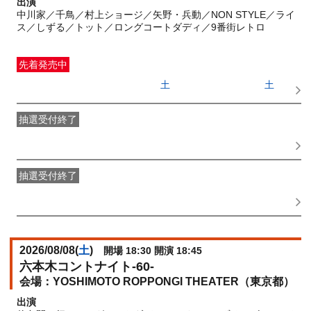
出演
中川家／千鳥／村上ショージ／矢野・兵動／NON STYLE／ライ
ス／しずる／トット／ロングコートダディ／9番街レトロ
先着発売中
一般発売
受付期間：2026/06/27(
土
) 10:00〜2026/08/08(
土
)
13:30
抽選受付終了
●FANY IDプレミアムメンバー抽選先行
受付期間：
2026/06/22(
月
) 11:00〜2026/06/24(
水
) 11:00
抽選受付終了
FANY IDメンバー抽選先行
受付期間：2026/06/22(
月
) 11:00〜
2026/06/24(
水
) 11:00
2026/08/08(
土
)
開場 18:30 開演 18:45
六本木コントナイト-60-
YOSHIMOTO ROPPONGI THEATER（東京都）
出演