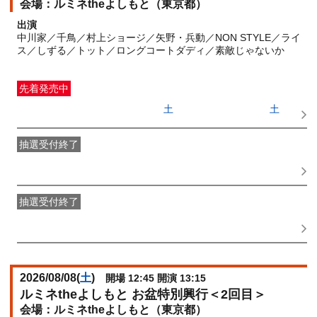
ルミネtheよしもと（東京都）
出演
中川家／千鳥／村上ショージ／矢野・兵動／NON STYLE／ライ
ス／しずる／トット／ロングコートダディ／素敵じゃないか
先着発売中
一般発売
受付期間：2026/06/27(
土
) 10:00〜2026/08/08(
土
)
09:00
抽選受付終了
●FANY IDプレミアムメンバー抽選先行
受付期間：
2026/06/22(
月
) 11:00〜2026/06/24(
水
) 11:00
抽選受付終了
FANY IDメンバー抽選先行
受付期間：2026/06/22(
月
) 11:00〜
2026/06/24(
水
) 11:00
2026/08/08(
土
)
開場 12:45 開演 13:15
ルミネtheよしもと お盆特別興行＜2回目＞
ルミネtheよしもと（東京都）