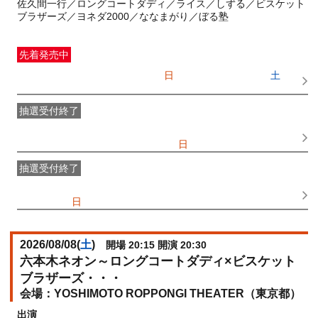
佐久間一行／ロングコートダディ／ライス／しずる／ビスケット
ブラザーズ／ヨネダ2000／ななまがり／ぼる塾
先着発売中
一般発売
受付期間：2026/07/05(
日
) 10:00〜2026/08/08(
土
)
16:45
抽選受付終了
●FANY IDプレミアムメンバー抽選先行
受付期間：
2026/06/25(
木
) 11:00〜2026/06/28(
日
) 11:00
抽選受付終了
FANY IDメンバー抽選先行
受付期間：2026/06/25(
木
) 11:00〜
2026/06/28(
日
) 11:00
2026/08/08(
土
)
開場 20:15 開演 20:30
六本木ネオン～ロングコートダディ×ビスケット
ブラザーズ・・・
YOSHIMOTO ROPPONGI THEATER（東京都）
出演