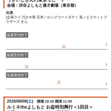
うさいしきんの東京モヒート
渋谷よしもと漫才劇場（東京都）
出演
[企画ライブ]さや香 石井／ロングコートダディ 兎／ビスケットブ
ラザーズ きん
抽選受付終了
●FANY IDプレミアムメンバー抽選先行
受付期間：
2026/06/25(
木
) 11:00〜2026/06/28(
日
) 11:00
抽選受付終了
FANY IDメンバー抽選先行
受付期間：2026/06/25(
木
) 11:00〜
2026/06/28(
日
) 11:00
先着発売終了
一般発売
受付期間：2026/07/05(
日
) 10:00〜2026/08/06(
木
)
17:15
2026/08/08(
土
)
開場 10:30 開演 11:00
ルミネtheよしもと お盆特別興行＜1回目＞