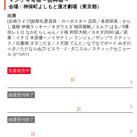
マンゲキ奇祭～芸神祭～
神保町よしもと漫才劇場（東京都）
出演
[企画ライブ]副祭礼委員長：カベポスター 浜田／各部班長：から
し蓮根 伊織ラッキー／オダウエダ 植田紫帆／エルフ はる／9番
街レトロ なかむらしゅん／ド桜 村田大樹／ヨネダ2000 誠／若
衆：イチゴ 木原優一／イザナミン ランジェ／ザンゾウ スティッ
ク／伝書鳩 ダダこだま／ド天国 てんと／なでなでボーイ みずの
☆彡／ただならぬ刀 ビエラ・J・ダニエル／スティックセニョー
ル かつのり
先着発売中
一般発売
受付期間：2026/07/05(
日
) 10:00〜2026/08/17(
月
)
19:00
抽選受付終了
●FANY IDプレミアムメンバー抽選先行
受付期間：
2026/06/25(
木
) 11:00〜2026/06/28(
日
) 11:00
抽選受付終了
FANY IDメンバー抽選先行
受付期間：2026/06/25(
木
) 11:00〜
2026/06/28(
日
) 11:00