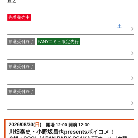
直之
先着発売中
一般発売
受付期間：2026/06/16(
火
) 10:00〜2026/08/29(
土
)
23:59
抽選受付終了
FANYコミュ限定先行
吉本新喜劇 OFFICIAL FAN CLUB抽選先行
受付期間：
2026/06/01(
月
) 11:00〜2026/06/03(
水
) 11:00
抽選受付終了
●FANY IDプレミアムメンバー抽選先行
受付期間：
2026/06/08(
月
) 11:00〜2026/06/10(
水
) 11:00
抽選受付終了
FANY IDメンバー抽選先行
受付期間：2026/06/08(
月
) 11:00〜
2026/06/10(
水
) 11:00
2026/08/30(
日
)
開場 12:00 開演 12:30
川畑泰史・小野坂昌也presentsボイコメ！