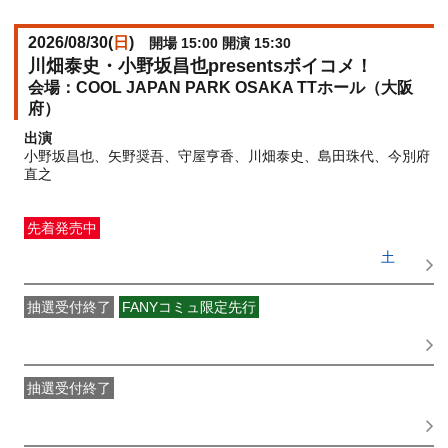
2026/08/30(
日
)
開場 15:00 開演 15:30
川畑泰史・小野坂昌也presentsボイコメ！
COOL JAPAN PARK OSAKA TTホール（大阪
府）
出演
小野坂昌也、矢野奨吾、守屋亨香、川畑泰史、島田珠代、今別府
直之
先着発売中
一般発売
受付期間：2026/06/16(
火
) 10:00〜2026/08/29(
土
)
23:59
抽選受付終了
FANYコミュ限定先行
吉本新喜劇 OFFICIAL FAN CLUB抽選先行
受付期間：
2026/06/01(
月
) 11:00〜2026/06/03(
水
) 11:00
抽選受付終了
●FANY IDプレミアムメンバー抽選先行
受付期間：
2026/06/08(
月
) 11:00〜2026/06/10(
水
) 11:00