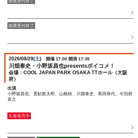
抽選受付終了
●FANY IDプレミアムメンバー抽選先行
受付期間：
2026/06/08(
月
) 11:00〜2026/06/10(
水
) 11:00
抽選受付終了
FANY IDメンバー抽選先行
受付期間：2026/06/08(
月
) 11:00〜
2026/06/10(
水
) 11:00
2026/08/29(
土
)
開場 17:00 開演 17:30
川畑泰史・小野坂昌也presentsボイコメ！
COOL JAPAN PARK OSAKA TTホール（大阪
府）
出演
小野坂昌也、置鮎龍太郎、山根綺、川畑泰史、島田珠代、今別府
直之
先着発売中
一般発売
受付期間：2026/06/16(
火
) 10:00〜2026/08/28(
金
)
23:59