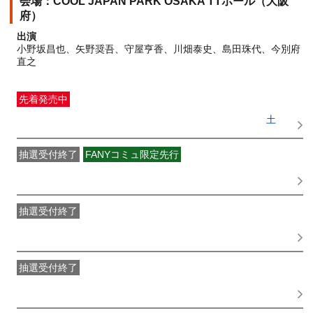
COOL JAPAN PARK OSAKA TTホール（大阪
府）
出演
小野坂昌也、矢野奨吾、守屋亨香、川畑泰史、島田珠代、今別府
直之
先着発売中
一般発売
受付期間：2026/06/16(
火
) 10:00〜2026/08/29(
土
)
23:59
抽選受付終了
FANYコミュ限定先行
吉本新喜劇 OFFICIAL FAN CLUB抽選先行
受付期間：
2026/06/01(
月
) 11:00〜2026/06/03(
水
) 11:00
抽選受付終了
●FANY IDプレミアムメンバー抽選先行
受付期間：
2026/06/08(
月
) 11:00〜2026/06/10(
水
) 11:00
抽選受付終了
FANY IDメンバー抽選先行
受付期間：2026/06/08(
月
) 11:00〜
2026/06/10(
水
) 11:00