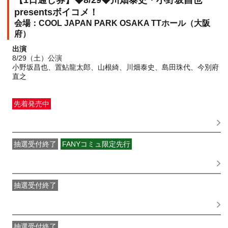
【1日通し券】◆8/29◆川畑泰史・小野坂昌也
presentsボイコメ！
COOL JAPAN PARK OSAKA TTホール（大阪
府）
出演
8/29（土）公演
小野坂昌也、置鮎龍太郎、山根綺、川畑泰史、島田珠代、今別府
直之
先着発売中
一般発売
受付期間：2026/06/16(
火
) 10:00〜2026/08/28(
金
)
23:59
抽選受付終了
FANYコミュ限定先行
吉本新喜劇 OFFICIAL FAN CLUB抽選先行
受付期間：
2026/06/01(
月
) 11:00〜2026/06/03(
水
) 11:00
抽選受付終了
●FANY IDプレミアムメンバー抽選先行
受付期間：
2026/06/08(
月
) 11:00〜2026/06/10(
水
) 11:00
抽選受付終了