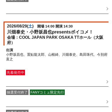
FANY IDメンバー抽選先行
受付期間：2026/06/08(
月
) 11:00〜
2026/06/10(
水
) 11:00
2026/08/29(
土
)
開場 14:00 開演 14:30
川畑泰史・小野坂昌也presentsボイコメ！
COOL JAPAN PARK OSAKA TTホール（大阪
府）
出演
小野坂昌也、置鮎龍太郎、山根綺、川畑泰史、島田珠代、今別府
直之
先着発売中
一般発売
受付期間：2026/06/16(
火
) 10:00〜2026/08/28(
金
)
23:59
抽選受付終了
FANYコミュ限定先行
吉本新喜劇 OFFICIAL FAN CLUB抽選先行
受付期間：
2026/06/01(
月
) 11:00〜2026/06/03(
水
) 11:00