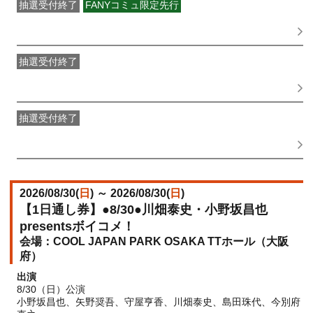
抽選受付終了
FANYコミュ限定先行
吉本新喜劇 OFFICIAL FAN CLUB抽選先行
受付期間：
2026/06/01(
月
) 11:00〜2026/06/03(
水
) 11:00
抽選受付終了
●FANY IDプレミアムメンバー抽選先行
受付期間：
2026/06/08(
月
) 11:00〜2026/06/10(
水
) 11:00
抽選受付終了
FANY IDメンバー抽選先行
受付期間：2026/06/08(
月
) 11:00〜
2026/06/10(
水
) 11:00
2026/08/30(
日
) ～ 2026/08/30(
日
)
【1日通し券】●8/30●川畑泰史・小野坂昌也
presentsボイコメ！
COOL JAPAN PARK OSAKA TTホール（大阪
府）
出演
8/30（日）公演
小野坂昌也、矢野奨吾、守屋亨香、川畑泰史、島田珠代、今別府