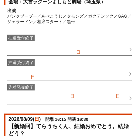
大宮ラクーンよしもと劇場（埼玉県）
出演
パンクブーブー／あべこうじ／タモンズ／ガクテンソク／GAG／
ジェラードン／相席スタート／黒帯
抽選受付終了
●FANY IDプレミアムメンバー抽選先行
受付期間：
2026/06/25(
木
) 11:00〜2026/06/28(
日
) 11:00
抽選受付終了
FANY IDメンバー抽選先行
受付期間：2026/06/25(
木
) 11:00〜
2026/06/28(
日
) 11:00
先着発売終了
一般発売
受付期間：2026/07/05(
日
) 10:00〜2026/08/09(
日
)
12:30
2026/08/09(
日
)
開場 16:15 開演 16:30
【新婚回】てらうちくん、結婚おめでとう。結婚
どう？