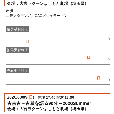
大宮ラクーンよしもと劇場（埼玉県）
出演
黒帯／タモンズ／GAG／ジェラードン
抽選受付終了
●FANY IDプレミアムメンバー抽選先行
受付期間：
2026/06/28(
日
) 11:00〜2026/06/30(
火
) 11:00
抽選受付終了
FANY IDメンバー抽選先行
受付期間：2026/06/28(
日
) 11:00〜
2026/06/30(
火
) 11:00
先着発売終了
一般発売
受付期間：2026/07/02(
木
) 10:00〜2026/08/09(
日
)
14:30
2026/08/09(
日
)
開場 17:45 開演 18:00
古古古～古着を語る90分～2026Summer
大宮ラクーンよしもと劇場（埼玉県）