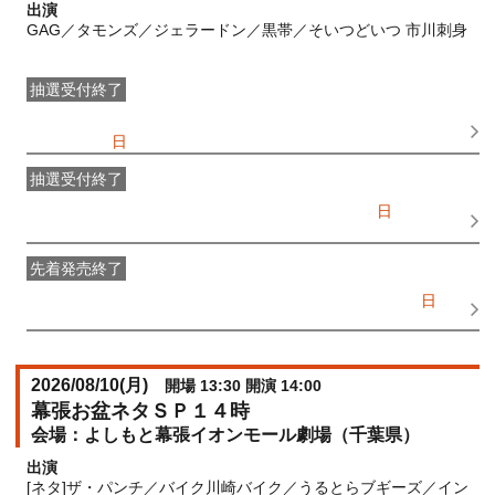
出演
GAG／タモンズ／ジェラードン／黒帯／そいつどいつ 市川刺身
抽選受付終了
●FANY IDプレミアムメンバー抽選先行
受付期間：
2026/06/28(
日
) 11:00〜2026/06/30(
火
) 11:00
抽選受付終了
FANY IDメンバー抽選先行
受付期間：2026/06/28(
日
) 11:00〜
2026/06/30(
火
) 11:00
先着発売終了
一般発売
受付期間：2026/07/02(
木
) 10:00〜2026/08/09(
日
)
16:00
2026/08/10(
月
)
開場 13:30 開演 14:00
幕張お盆ネタＳＰ１４時
よしもと幕張イオンモール劇場（千葉県）
出演
[ネタ]ザ・パンチ／バイク川崎バイク／うるとらブギーズ／イン