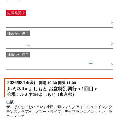
先着発売中
一般発売
受付期間：2026/05/13(
水
) 10:00〜2026/08/10(
月
)
23:59
抽選受付終了
●FANY IDプレミアムメンバー抽選先行
受付期間：
2026/05/02(
土
) 11:00〜2026/05/07(
木
) 11:00
抽選受付終了
FANY IDメンバー抽選先行
受付期間：2026/05/02(
土
) 11:00〜
2026/05/07(
木
) 11:00
2026/08/14(
金
)
開場 10:30 開演 11:00
ルミネtheよしもと お盆特別興行＜1回目＞
ルミネtheよしもと（東京都）
出演
ザ・ぼんち／おいでやす小田／銀シャリ／アインシュタイン／タ
モンズ／ラフ次元／ツートライブ／男性ブランコ／コットン／ラ
ニーノーズ