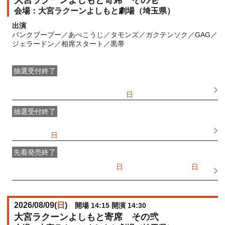
大宮ラクーンよしもと寄席 その壱
大宮ラクーンよしもと劇場（埼玉県）
出演
パンクブーブー／あべこうじ／タモンズ／ガクテンソク／GAG／
ジェラードン／相席スタート／黒帯
抽選受付終了
●FANY IDプレミアムメンバー抽選先行
受付期間：
2026/06/25(
木
) 11:00〜2026/06/28(
日
) 11:00
抽選受付終了
FANY IDメンバー抽選先行
受付期間：2026/06/25(
木
) 11:00〜
2026/06/28(
日
) 11:00
先着発売終了
一般発売
受付期間：2026/07/05(
日
) 10:00〜2026/08/09(
日
)
10:30
2026/08/09(
日
)
開場 14:15 開演 14:30
大宮ラクーンよしもと寄席 その弐