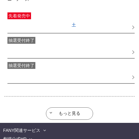
先着発売中
一般発売
受付期間：2026/06/27(
土
) 10:00〜2026/08/14(
金
)
09:00
抽選受付終了
●FANY IDプレミアムメンバー抽選先行
受付期間：
2026/06/22(
月
) 11:00〜2026/06/24(
水
) 11:00
抽選受付終了
FANY IDメンバー抽選先行
受付期間：2026/06/22(
月
) 11:00〜
2026/06/24(
水
) 11:00
もっと見る
FANY関連サービス
劇場公式HP