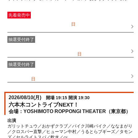
先着発売中
一般発売
受付期間：2026/07/05(
日
) 10:00〜2026/08/10(
月
)
14:00
抽選受付終了
●FANY IDプレミアムメンバー抽選先行
受付期間：
2026/06/25(
木
) 11:00〜2026/06/28(
日
) 11:00
抽選受付終了
FANY IDメンバー抽選先行
受付期間：2026/06/25(
木
) 11:00〜
2026/06/28(
日
) 11:00
2026/08/10(
月
)
開場 19:15 開演 19:30
六本木コントライブNEXT！
YOSHIMOTO ROPPONGI THEATER（東京都）
出演
ガリットチュウ／おかずクラブ／バイク川崎バイク／ななまがり
／クロスバー直撃／ヒューマン中村／うるとらブギーズ／タモン
ズ／セルライトスパ／軟水／ぺ