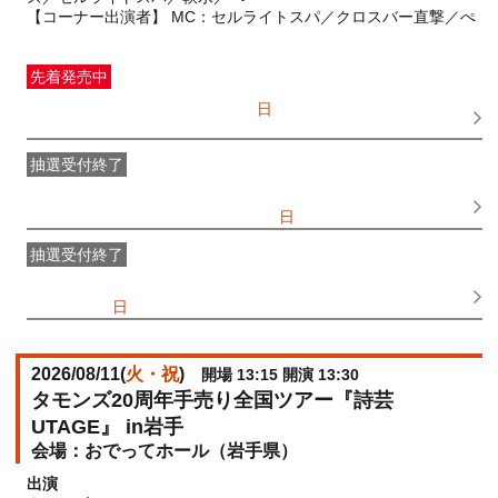
【コーナー出演者】 MC：セルライトスパ／クロスバー直撃／ぺ
先着発売中
一般発売
受付期間：2026/07/05(
日
) 10:00〜2026/08/10(
月
)
17:30
抽選受付終了
●FANY IDプレミアムメンバー抽選先行
受付期間：
2026/06/25(
木
) 11:00〜2026/06/28(
日
) 11:00
抽選受付終了
FANY IDメンバー抽選先行
受付期間：2026/06/25(
木
) 11:00〜
2026/06/28(
日
) 11:00
2026/08/11(
火・祝
)
開場 13:15 開演 13:30
タモンズ20周年手売り全国ツアー『詩芸
UTAGE』 in岩手
おでってホール（岩手県）
出演