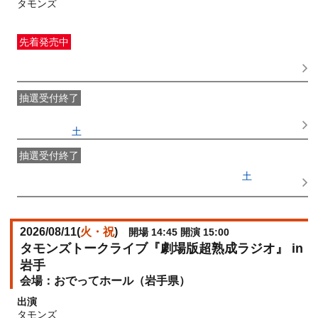
タモンズ
先着発売中
一般発売
受付期間：2026/05/13(
水
) 10:00〜2026/08/10(
月
)
23:59
抽選受付終了
●FANY IDプレミアムメンバー抽選先行
受付期間：
2026/05/02(
土
) 11:00〜2026/05/07(
木
) 11:00
抽選受付終了
FANY IDメンバー抽選先行
受付期間：2026/05/02(
土
) 11:00〜
2026/05/07(
木
) 11:00
2026/08/11(
火・祝
)
開場 14:45 開演 15:00
タモンズトークライブ『劇場版超熟成ラジオ』 in
岩手
おでってホール（岩手県）
出演
タモンズ