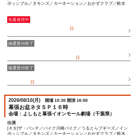
ポッシブル／タモンズ／カーネーション／おかずクラブ／軟水
先着発売中
一般発売
受付期間：2026/07/05(
日
) 10:00〜2026/08/10(
月
)
12:00
抽選受付終了
●FANY IDプレミアムメンバー抽選先行
受付期間：
2026/06/25(
木
) 11:00〜2026/06/28(
日
) 11:00
抽選受付終了
FANY IDメンバー抽選先行
受付期間：2026/06/25(
木
) 11:00〜
2026/06/28(
日
) 11:00
2026/08/10(
月
)
開場 15:30 開演 16:00
幕張お盆ネタＳＰ１６時
よしもと幕張イオンモール劇場（千葉県）
出演
[ネタ]ザ・パンチ／バイク川崎バイク／うるとらブギーズ／イン
ポッシブル／タモンズ／カーネーション／おかずクラブ／軟水