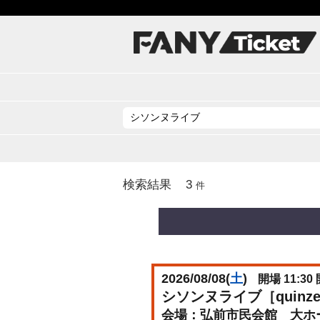
3
検索結果
件
2026/08/08(
土
)
開場 11:30 
シソンヌライブ［quinz
弘前市民会館 大ホ