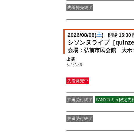
先着発売終了
当日引換券先着販売
受付期間：2026/
2026/08/08(
土
)
開場 15:30 
シソンヌライブ［quinz
弘前市民会館 大ホ
出演
シソンヌ
先着発売中
当日引換券先着販売
受付期間：2026/
抽選受付終了
FANYコミュ限定先
「シソノンヌ部屋」抽選先行
受付期間
抽選受付終了
●FANY IDプレミアムメンバー抽選