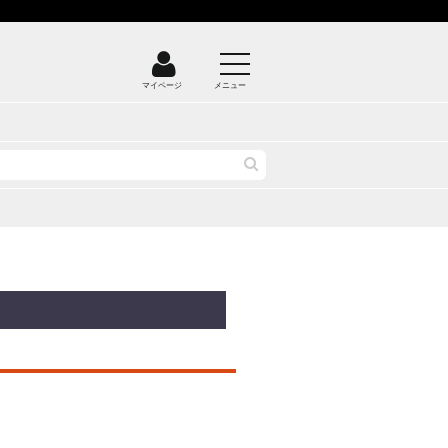
マイページ
メニュー