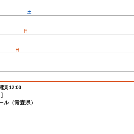
026/05/02(
土
) 11:00〜2026/05/08(
金
) 11:00
26/05/24(
日
) 12:00〜2026/05/27(
水
) 18:45
05/31(
日
) 12:00〜2026/07/30(
木
) 23:59
7/31(
金
) 12:00〜2026/08/07(
金
) 23:59
開演 12:00
e］
ール（青森県）