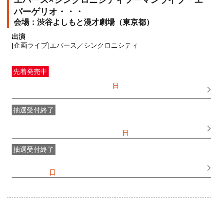
エバース×シンクロニシティツーマンライブ「エ
バーゲリオ・・・
渋谷よしもと漫才劇場（東京都）
出演
[企画ライブ]エバース／シンクロニシティ
先着発売中
一般発売
受付期間：2026/07/05(
日
) 10:00〜2026/08/19(
水
)
17:15
抽選受付終了
●FANY IDプレミアムメンバー抽選先行
受付期間：
2026/06/25(
木
) 11:00〜2026/06/28(
日
) 11:00
抽選受付終了
FANY IDメンバー抽選先行
受付期間：2026/06/25(
木
) 11:00〜
2026/06/28(
日
) 11:00