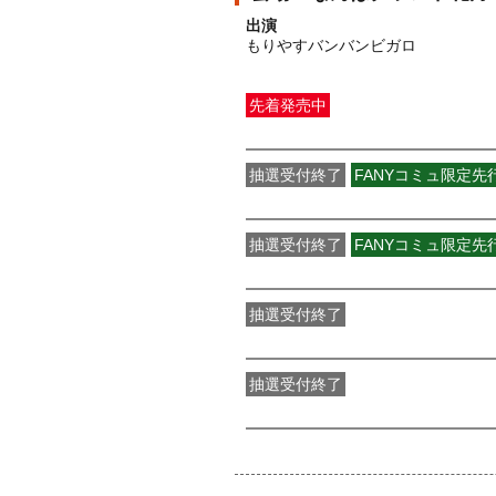
出演
もりやすバンバンビガロ
先着発売中
一般発売
受付期間：2026/04/10(
金
抽選受付終了
FANYコミュ限定
「ばんふぁみ」先行プレミアムメン
抽選受付終了
FANYコミュ限定先
「ばんふぁみ」先行IDメンバー
受付
抽選受付終了
●FANY IDプレミアムメンバー抽選
抽選受付終了
FANY IDメンバー抽選先行
受付期間：2