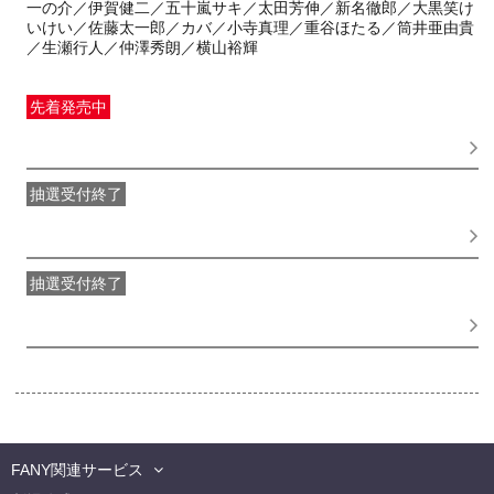
一の介／伊賀健二／五十嵐サキ／太田芳伸／新名徹郎／大黒笑け
いけい／佐藤太一郎／カバ／小寺真理／重谷ほたる／筒井亜由貴
／生瀬行人／仲澤秀朗／横山裕輝
先着発売中
一般発売
受付期間：2026/06/01(
月
) 10:00〜2026/08/21(
金
)
17:00
抽選受付終了
●FANY IDプレミアムメンバー抽選先行
受付期間：
2026/05/25(
月
) 11:00〜2026/05/28(
木
) 11:00
抽選受付終了
FANY IDメンバー抽選先行
受付期間：2026/05/25(
月
) 11:00〜
2026/05/28(
木
) 11:00
FANY関連サービス