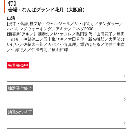
行】
なんばグランド花月（大阪府）
出演
[漫才・落語]桂文珍／ジャルジャル／ザ・ぼんち／テンダラー／
ハイキングウォーキング／アキナ／ヨネダ2000
[新喜劇]アキ／川畑泰史／Mr.オクレ／島田珠代／山田花子／島田
一の介／伊賀健二／五十嵐サキ／太田芳伸／新名徹郎／大黒笑け
いけい／佐藤太一郎／カバ／小寺真理／重谷ほたる／筒井亜由貴
／生瀬行人／仲澤秀朗／横山裕輝
先着発売中
一般発売
受付期間：2026/06/01(
月
) 10:00〜2026/08/19(
水
)
17:00
抽選受付終了
●FANY IDプレミアムメンバー抽選先行
受付期間：
2026/05/25(
月
) 11:00〜2026/05/28(
木
) 11:00
抽選受付終了
FANY IDメンバー抽選先行
受付期間：2026/05/25(
月
) 11:00〜
2026/05/28(
木
) 11:00