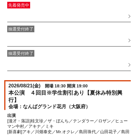
先着発売中
一般発売
受付期間：2026/06/01(
月
) 10:00〜2026/08/21(
金
)
08:00
抽選受付終了
●FANY IDプレミアムメンバー抽選先行
受付期間：
2026/05/25(
月
) 11:00〜2026/05/28(
木
) 11:00
抽選受付終了
FANY IDメンバー抽選先行
受付期間：2026/05/25(
月
) 11:00〜
2026/05/28(
木
) 11:00
2026/08/21(
金
)
開場 18:30 開演 19:00
本公演 ４回目※学生割引あり【夏休み特別興
行】
なんばグランド花月（大阪府）
出演
[漫才・落語]桂文珍／ザ・ぼんち／テンダラー／ロザン／ヒュー
マン中村／アキナ／ミキ
[新喜劇]アキ／川畑泰史／Mr.オクレ／島田珠代／山田花子／島田