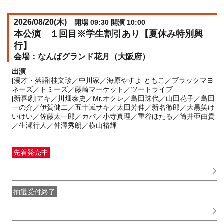
2026/08/20(
木
)
開場 09:30 開演 10:00
本公演 １回目※学生割引あり【夏休み特別興
行】
なんばグランド花月（大阪府）
出演
[漫才・落語]桂文珍／中川家／海原やすよ ともこ／ブラックマヨ
ネーズ／トミーズ／藤崎マーケット／ツートライブ
[新喜劇]アキ／川畑泰史／Mr.オクレ／島田珠代／山田花子／島田
一の介／伊賀健二／五十嵐サキ／太田芳伸／新名徹郎／大黒笑け
いけい／佐藤太一郎／カバ／小寺真理／重谷ほたる／筒井亜由貴
／生瀬行人／仲澤秀朗／横山裕輝
先着発売中
一般発売
受付期間：2026/06/01(
月
) 10:00〜2026/08/20(
木
)
08:00
抽選受付終了
●FANY IDプレミアムメンバー抽選先行
受付期間：
2026/05/25(
月
) 11:00〜2026/05/28(
木
) 11:00