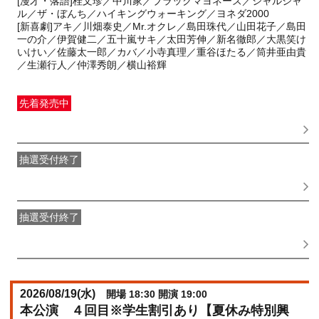
[漫才・落語]桂文珍／中川家／ブラックマヨネーズ／ジャルジャ
ル／ザ・ぼんち／ハイキングウォーキング／ヨネダ2000
[新喜劇]アキ／川畑泰史／Mr.オクレ／島田珠代／山田花子／島田
一の介／伊賀健二／五十嵐サキ／太田芳伸／新名徹郎／大黒笑け
いけい／佐藤太一郎／カバ／小寺真理／重谷ほたる／筒井亜由貴
／生瀬行人／仲澤秀朗／横山裕輝
先着発売中
一般発売
受付期間：2026/06/01(
月
) 10:00〜2026/08/19(
水
)
08:00
抽選受付終了
●FANY IDプレミアムメンバー抽選先行
受付期間：
2026/05/25(
月
) 11:00〜2026/05/28(
木
) 11:00
抽選受付終了
FANY IDメンバー抽選先行
受付期間：2026/05/25(
月
) 11:00〜
2026/05/28(
木
) 11:00
2026/08/19(
水
)
開場 18:30 開演 19:00
本公演 ４回目※学生割引あり【夏休み特別興