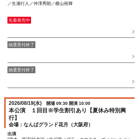
／生瀬行人／仲澤秀朗／横山裕輝
先着発売中
一般発売
受付期間：2026/06/01(
月
) 10:00〜2026/08/18(
火
)
17:00
抽選受付終了
●FANY IDプレミアムメンバー抽選先行
受付期間：
2026/05/25(
月
) 11:00〜2026/05/28(
木
) 11:00
抽選受付終了
FANY IDメンバー抽選先行
受付期間：2026/05/25(
月
) 11:00〜
2026/05/28(
木
) 11:00
2026/08/19(
水
)
開場 09:30 開演 10:00
本公演 １回目※学生割引あり【夏休み特別興
行】
なんばグランド花月（大阪府）
出演