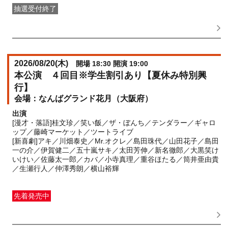
抽選受付終了
FANY IDメンバー抽選先行
受付期間：2026/05/25(
月
) 11:00〜
2026/05/28(
木
) 11:00
2026/08/20(
木
)
開場 18:30 開演 19:00
本公演 ４回目※学生割引あり【夏休み特別興
行】
なんばグランド花月（大阪府）
出演
[漫才・落語]桂文珍／笑い飯／ザ・ぼんち／テンダラー／ギャロ
ップ／藤崎マーケット／ツートライブ
[新喜劇]アキ／川畑泰史／Mr.オクレ／島田珠代／山田花子／島田
一の介／伊賀健二／五十嵐サキ／太田芳伸／新名徹郎／大黒笑け
いけい／佐藤太一郎／カバ／小寺真理／重谷ほたる／筒井亜由貴
／生瀬行人／仲澤秀朗／横山裕輝
先着発売中
一般発売
受付期間：2026/06/01(
月
) 10:00〜2026/08/20(
木
)
17:00