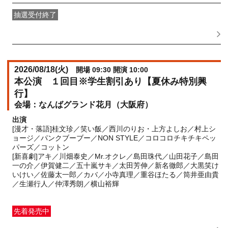
抽選受付終了
FANY IDメンバー抽選先行
受付期間：2026/05/25(
月
) 11:00〜
2026/05/28(
木
) 11:00
2026/08/18(
火
)
開場 09:30 開演 10:00
本公演 １回目※学生割引あり【夏休み特別興
行】
なんばグランド花月（大阪府）
出演
[漫才・落語]桂文珍／笑い飯／西川のりお・上方よしお／村上シ
ョージ／パンクブーブー／NON STYLE／コロコロチキチキペッ
パーズ／コットン
[新喜劇]アキ／川畑泰史／Mr.オクレ／島田珠代／山田花子／島田
一の介／伊賀健二／五十嵐サキ／太田芳伸／新名徹郎／大黒笑け
いけい／佐藤太一郎／カバ／小寺真理／重谷ほたる／筒井亜由貴
／生瀬行人／仲澤秀朗／横山裕輝
先着発売中
一般発売
受付期間：2026/06/01(
月
) 10:00〜2026/08/18(
火
)