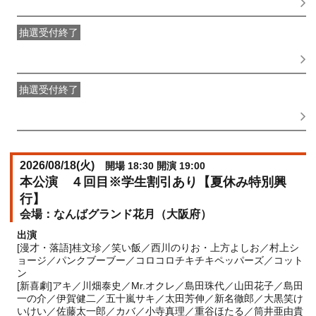
08:00
抽選受付終了
●FANY IDプレミアムメンバー抽選先行
受付期間：
2026/05/25(
月
) 11:00〜2026/05/28(
木
) 11:00
抽選受付終了
FANY IDメンバー抽選先行
受付期間：2026/05/25(
月
) 11:00〜
2026/05/28(
木
) 11:00
2026/08/18(
火
)
開場 18:30 開演 19:00
本公演 ４回目※学生割引あり【夏休み特別興
行】
なんばグランド花月（大阪府）
出演
[漫才・落語]桂文珍／笑い飯／西川のりお・上方よしお／村上シ
ョージ／パンクブーブー／コロコロチキチキペッパーズ／コット
ン
[新喜劇]アキ／川畑泰史／Mr.オクレ／島田珠代／山田花子／島田
一の介／伊賀健二／五十嵐サキ／太田芳伸／新名徹郎／大黒笑け
いけい／佐藤太一郎／カバ／小寺真理／重谷ほたる／筒井亜由貴