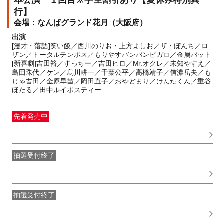
本公演 １回目※学生割引あり【夏休み特別興
行】
なんばグランド花月（大阪府）
出演
[漫才・落語]笑い飯／西川のりお・上方よしお／ザ・ぼんち／ロ
ザン／トータルテンボス／もりやすバンバンビガロ／金属バット
[新喜劇]吉田裕／すっちー／吉田ヒロ／Mr.オクレ／未知やすえ／
島田珠代／ケン／烏川耕一／千葉公平／高橋靖子／信濃岳夫／も
じゃ吉田／金原早苗／岡田直子／おやどまり／けんたくん／重谷
ほたる／田中ルイボスティー
先着発売中
一般発売
受付期間：2026/06/01(
月
) 10:00〜2026/08/17(
月
)
08:00
抽選受付終了
●FANY IDプレミアムメンバー抽選先行
受付期間：
2026/05/25(
月
) 11:00〜2026/05/28(
木
) 11:00
抽選受付終了
FANY IDメンバー抽選先行
受付期間：2026/05/25(
月
) 11:00〜
2026/05/28(
木
) 11:00