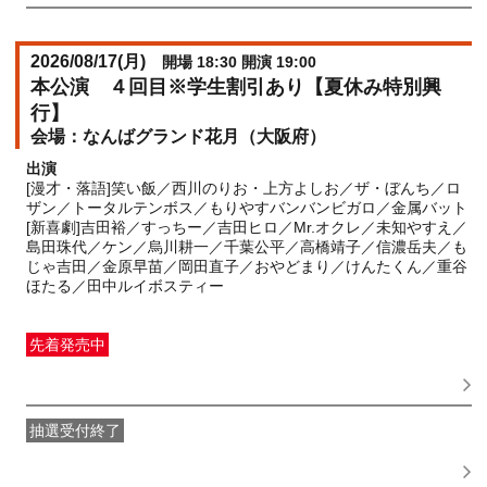
2026/08/17(
月
)
開場 18:30 開演 19:00
本公演 ４回目※学生割引あり【夏休み特別興
行】
なんばグランド花月（大阪府）
出演
[漫才・落語]笑い飯／西川のりお・上方よしお／ザ・ぼんち／ロ
ザン／トータルテンボス／もりやすバンバンビガロ／金属バット
[新喜劇]吉田裕／すっちー／吉田ヒロ／Mr.オクレ／未知やすえ／
島田珠代／ケン／烏川耕一／千葉公平／高橋靖子／信濃岳夫／も
じゃ吉田／金原早苗／岡田直子／おやどまり／けんたくん／重谷
ほたる／田中ルイボスティー
先着発売中
一般発売
受付期間：2026/06/01(
月
) 10:00〜2026/08/17(
月
)
17:00
抽選受付終了
●FANY IDプレミアムメンバー抽選先行
受付期間：
2026/05/25(
月
) 11:00〜2026/05/28(
木
) 11:00