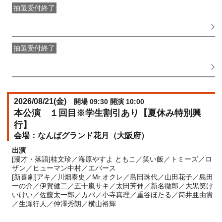
抽選受付終了
●FANY IDプレミアムメンバー抽選先行
受付期間：
2026/05/25(
月
) 11:00〜2026/05/28(
木
) 11:00
抽選受付終了
FANY IDメンバー抽選先行
受付期間：2026/05/25(
月
) 11:00〜
2026/05/28(
木
) 11:00
2026/08/21(
金
)
開場 09:30 開演 10:00
本公演 １回目※学生割引あり【夏休み特別興
行】
なんばグランド花月（大阪府）
出演
[漫才・落語]桂文珍／海原やすよ ともこ／笑い飯／トミーズ／ロ
ザン／ヒューマン中村／エバース
[新喜劇]アキ／川畑泰史／Mr.オクレ／島田珠代／山田花子／島田
一の介／伊賀健二／五十嵐サキ／太田芳伸／新名徹郎／大黒笑け
いけい／佐藤太一郎／カバ／小寺真理／重谷ほたる／筒井亜由貴
／生瀬行人／仲澤秀朗／横山裕輝