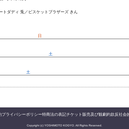
コートダディ 兎／ビスケットブラザーズ きん
) 10:00〜2026/09/06(
日
) 17:15
先行
受付期間：2026/07/25(
土
) 11:00〜2026/07/28(
火
) 11:00
026/07/25(
土
) 11:00〜2026/07/28(
火
) 11:00
約
プライバシーポリシー
特商法の表記
チケット販売及び観劇約款
反社会
Copyright (c) YOSHIMOTO KOGYO. All Rights Reserved.