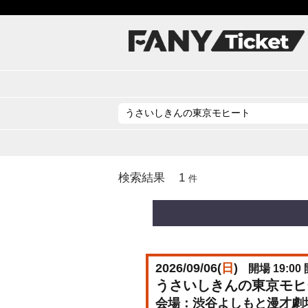
1
検索結果
件
2026/09/06(
日
)
開場 19:00 
うさいしきんの東京モヒ
渋谷よしもと漫才劇