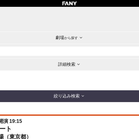
劇場
から探す
詳細検索
絞り込み検索
開演 19:15
ート
場（東京都）