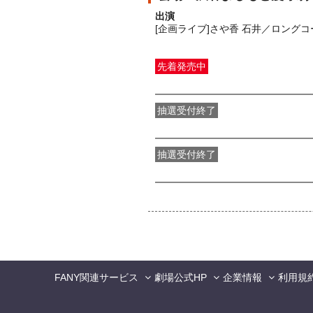
出演
[企画ライブ]さや香 石井／ロング
先着発売中
一般発売
受付期間：2026/08/05(
水
抽選受付終了
●FANY IDプレミアムメンバー抽選
抽選受付終了
FANY IDメンバー抽選先行
受付期間：2
FANY関連サービス
劇場公式HP
企業情報
利用規