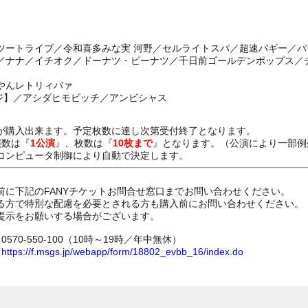
ツートライブ／令和喜多みな実 河野／セルライトスパ／超速バギー／
／ナナ／イチオク／ドーナツ・ピーナツ／千日前ゴールデンポップス／
やんレトリィバァ
テージ】／アシダヒモビッチ／アンビシャス
が購入出来ます。予定枚数に達し次第受付終了となります。
演数は『
1公演
』、枚数は『
10枚まで
』となります。（公演により一部例
コンピュータ制御により自動で決定します。
前に下記のFANYチケットお問合せ窓口までお問い合わせください。
る方で特別な配慮を必要とされる方も購入前にお問い合わせください。
提示をお願いする場合がございます。
70-550-100（10時～19時／年中無休）
ム
https://f.msgs.jp/webapp/form/18802_evbb_16/index.do