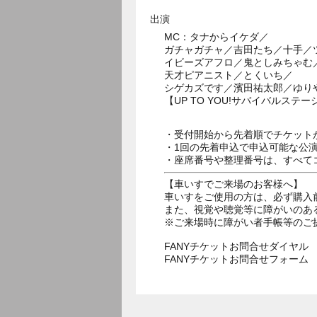
出演
MC：タナからイケダ／
ガチャガチャ／吉田たち／十手／
イビーズアフロ／鬼としみちゃむ
天才ピアニスト／とくいち／
シゲカズです／濱田祐太郎／ゆり
【UP TO YOU!サバイバルス
・受付開始から先着順でチケット
・1回の先着申込で申込可能な公
・座席番号や整理番号は、すべて
【車いすでご来場のお客様へ】
車いすをご使用の方は、必ず購入
また、視覚や聴覚等に障がいのあ
※ご来場時に障がい者手帳等のご
FANYチケットお問合せダイヤル 05
FANYチケットお問合せフォー