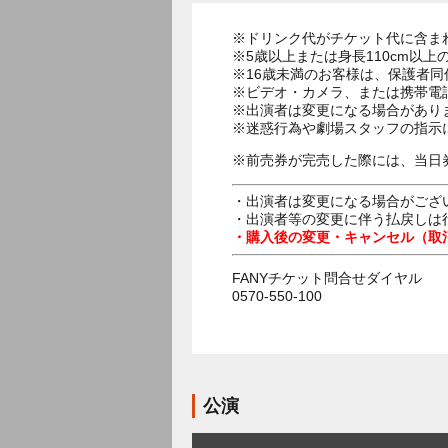
※ドリンク代がチケット代に含ま
※5歳以上または身長110cm以
※16歳未満のお客様は、保護者同
※ビデオ・カメラ、または携帯電
※出演者は変更になる場合があり
※迷惑行為や劇場スタッフの指示
※前売券が完売した際には、当日
・出演者は変更になる場合がござ
・出演者等の変更に伴う払戻しは
・購入後の変更・キャンセル（取
FANYチケット問合せダイヤル
0570-550-100
公演