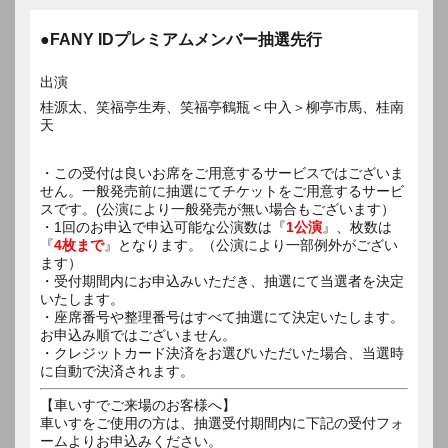
●FANY IDプレミアムメンバー抽選先行
出演
桂源太、笑福亭生寿、笑福亭鶴瓶＜中入＞柳亭市馬、桂南
天
・この受付は良いお席をご用意するサービスではございま
せん。一般発売前に抽選にてチケットをご用意するサービ
スです。(公演により一般発売が無い場合もございます）
・1回のお申込で申込可能な公演数は『
1公演
』、枚数は
『
4枚まで
』となります。（公演により一部例外がござい
ます）
・受付期間内にお申込みいただき、抽選にて当選者を決定
いたします。
・座席番号や整理番号はすべて抽選にて決定いたします。
お申込み順ではございません。
・クレジットカード決済をお選びいただいた場合、当選時
に自動で決済されます。
【車いすでご来場のお客様へ】
車いすをご使用の方は、抽選受付期間内に下記の受付フォ
ームよりお申込みください。