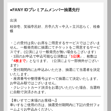
●FANY IDプレミアムメンバー抽選先行
出演
桂弥壱、笑福亭呂好、月亭八方＜中入＞立川志らく、桂春
蝶
・この受付は良いお席をご用意するサービスではございま
せん。一般発売前に抽選にてチケットをご用意するサービ
スです。(公演により一般発売が無い場合もございます）
・1回のお申込で申込可能な公演数は『
1公演
』、枚数は
『
4枚まで
』となります。（公演により一部例外がござい
ます）
・受付期間内にお申込みいただき、抽選にて当選者を決定
いたします。
・座席番号や整理番号はすべて抽選にて決定いたします。
お申込み順ではございません。
・クレジットカード決済をお選びいただいた場合、当選時
に自動で決済されます。
【車いすでご来場のお客様へ】
車いすをご使用の方は、抽選受付期間内に下記の受付フォ
ームよりお申込みください。