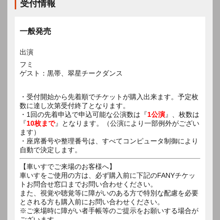
受付情報
一般発売
出演
フミ
ゲスト：黒帯、翠星チークダンス
・受付開始から先着順でチケットが購入出来ます。予定枚
数に達し次第受付終了となります。
・1回の先着申込で申込可能な公演数は『
1公演
』、枚数は
『
10枚まで
』となります。（公演により一部例外がござい
ます）
・座席番号や整理番号は、すべてコンピュータ制御により
自動で決定します。
【車いすでご来場のお客様へ】
車いすをご使用の方は、必ず購入前に下記のFANYチケッ
トお問合せ窓口までお問い合わせください。
また、視覚や聴覚等に障がいのある方で特別な配慮を必要
とされる方も購入前にお問い合わせください。
※ご来場時に障がい者手帳等のご提示をお願いする場合が
ございます。