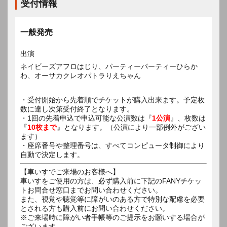
受付情報
一般発売
出演
ネイビーズアフロはじり、パーティーパーティーひらか
わ、オーサカクレオパトラりえちゃん
・受付開始から先着順でチケットが購入出来ます。予定枚
数に達し次第受付終了となります。
・1回の先着申込で申込可能な公演数は『
1公演
』、枚数は
『
10枚まで
』となります。（公演により一部例外がござい
ます）
・座席番号や整理番号は、すべてコンピュータ制御により
自動で決定します。
【車いすでご来場のお客様へ】
車いすをご使用の方は、必ず購入前に下記のFANYチケッ
トお問合せ窓口までお問い合わせください。
また、視覚や聴覚等に障がいのある方で特別な配慮を必要
とされる方も購入前にお問い合わせください。
※ご来場時に障がい者手帳等のご提示をお願いする場合が
ございます。