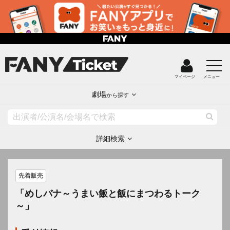
マイページ
メニュー
劇場
から探す
詳細検索
先着販売
「めしバナ～うまい飯と飯にまつわるトーク
～」