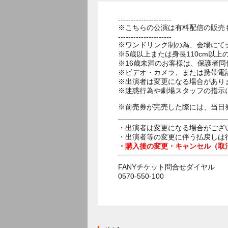
---------------------
※こちらの公演は有料配信の販売
---------------------
※ワンドリンク制の為、会場にて
※5歳以上または身長110cm以
※16歳未満のお客様は、保護者同
※ビデオ・カメラ、または携帯電
※出演者は変更になる場合があり
※迷惑行為や劇場スタッフの指示
※前売券が完売した際には、当日
・出演者は変更になる場合がござ
・出演者等の変更に伴う払戻しは
・購入後の変更・キャンセル（取
FANYチケット問合せダイヤル
0570-550-100