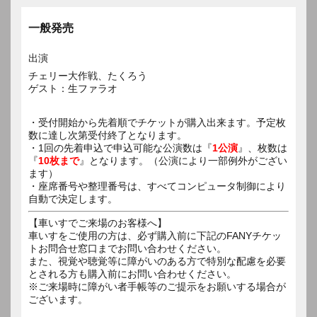
一般発売
出演
チェリー大作戦、たくろう
ゲスト：生ファラオ
・受付開始から先着順でチケットが購入出来ます。予定枚
数に達し次第受付終了となります。
・1回の先着申込で申込可能な公演数は『
1公演
』、枚数は
『
10枚まで
』となります。（公演により一部例外がござい
ます）
・座席番号や整理番号は、すべてコンピュータ制御により
自動で決定します。
【車いすでご来場のお客様へ】
車いすをご使用の方は、必ず購入前に下記のFANYチケッ
トお問合せ窓口までお問い合わせください。
また、視覚や聴覚等に障がいのある方で特別な配慮を必要
とされる方も購入前にお問い合わせください。
※ご来場時に障がい者手帳等のご提示をお願いする場合が
ございます。