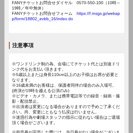
FANYチケットお問合せダイヤル 0570-550-100（10時～
19時／年中無休）
FANYチケットお問合せフォーム
https://f.msgs.jp/webap
p/form/18802_evbb_16/index.do
注意事項
※ワンドリンク制の為、会場にてチケット代とは別途ドリ
ンク代をお支払い頂きます。
※5歳以上または身長110cm以上のお子様はお席が必要と
なります。
※16歳未満のお客様は、保護者同伴の場合のみ入場可。
(終演が19時を越える公演のみ)
※ビデオ・カメラ、または携帯電話等での録音・録画・撮
影・配信禁止。
※出演者は変更になる場合がありますので予めご了承くだ
さい。尚、変更にともなう払戻は行いません。
※迷惑行為や劇場スタッフの指示に従わない場合はご退場
頂く場合がございます。
※前売券が完売した際には、当日券がない場合がございま