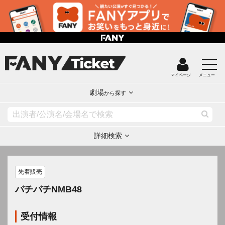
マイページ
メニュー
劇場
から探す
詳細検索
先着販売
バチバチNMB48
受付情報