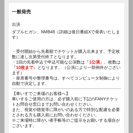
一般発売
出演
ダブルヒガシ、NMB48（詳細は後日番組Xで発表いたしま
す）
・受付開始から先着順でチケットが購入出来ます。予定枚
数に達し次第受付終了となります。
・1回の先着申込で申込可能な公演数は『
1公演
』、枚数は
『
10枚まで
』となります。（公演により一部例外がござい
ます）
・座席番号や整理番号は、すべてコンピュータ制御により
自動で決定します。
【車いすでご来場のお客様へ】
車いすをご使用の方は、必ず購入前に下記のFANYチケッ
トお問合せ窓口までお問い合わせください。
また、視覚や聴覚等に障がいのある方で特別な配慮を必要
とされる方も購入前にお問い合わせください。
※ご来場時に障がい者手帳等のご提示をお願いする場合が
ございます。