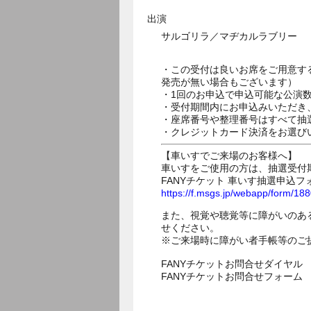
出演
サルゴリラ／マヂカルラブリー
・この受付は良いお席をご用意す
発売が無い場合もございます）
・1回のお申込で申込可能な公演
・受付期間内にお申込みいただき
・座席番号や整理番号はすべて抽
・クレジットカード決済をお選び
【車いすでご来場のお客様へ】
車いすをご使用の方は、抽選受付
FANYチケット 車いす抽選申込フ
https://f.msgs.jp/webapp/form/1
また、視覚や聴覚等に障がいのあ
せください。
※ご来場時に障がい者手帳等のご
FANYチケットお問合せダイヤル 05
FANYチケットお問合せフォー