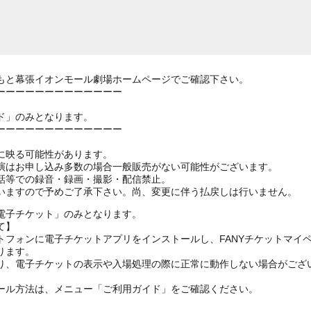
もと幕張イオンモール劇場ホームページでご確認下さい。
ーーーーーーーーーーーーー
ド」のみとなります。
ーーーーーーーーーーーーー
に映る可能性があります。
演はお申し込み多数の場合一般販売がない可能性がございます。
話等での録音・録画・撮影・配信禁止。
いますので予めご了承下さい。尚、変更に伴う払戻しは行いません。
電子チケット」のみとなります。
て】
トフォンに電子チケットアプリをインストールし、FANYチケットマイ
ります。
り、電子チケットの表示や入場処理の際に正常に動作しない場合がござ
ール方法は、メニュー「ご利用ガイド」をご確認ください。