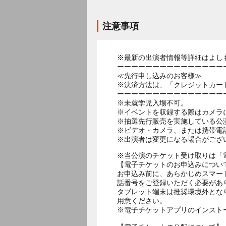
注意事項
※最新の出演者情報等詳細はよし
ーーーーーーーーーーーーーーー
≪先行申し込みのお客様≫
※決済方法は、「クレジットカー
ーーーーーーーーーーーーーーー
※未就学児入場不可。
※イベントを収録する際はカメラ
※抽選先行販売を実施している公
※ビデオ・カメラ、または携帯電
※出演者は変更になる場合がござ
※当公演のチケット受け取りは「
【電子チケットのお申込みについ
お申込み前に、あらかじめスマー
話番号をご登録いただく必要があ
タブレット端末は推奨環境外とな
用意ください。
※電子チケットアプリのインスト