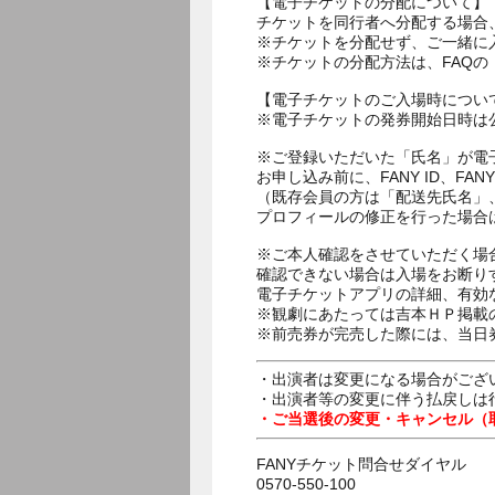
【電子チケットの分配について】
チケットを同行者へ分配する場合
※チケットを分配せず、ご一緒に
※チケットの分配方法は、FAQ
【電子チケットのご入場時につい
※電子チケットの発券開始日時は公
※ご登録いただいた「氏名」が電
お申し込み前に、FANY ID、
（既存会員の方は「配送先氏名」
プロフィールの修正を行った場合
※ご本人確認をさせていただく場
確認できない場合は入場をお断り
電子チケットアプリの詳細、有効
※観劇にあたっては吉本ＨＰ掲載の
※前売券が完売した際には、当日
・出演者は変更になる場合がござ
・出演者等の変更に伴う払戻しは
・ご当選後の変更・キャンセル（
FANYチケット問合せダイヤル
0570-550-100