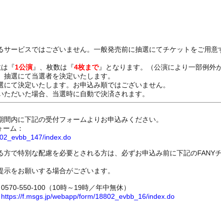
るサービスではございません。一般発売前に抽選にてチケットをご用意
数は『
1公演
』、枚数は『
4枚まで
』となります。（公演により一部例外
、抽選にて当選者を決定いたします。
選にて決定いたします。お申込み順ではございません。
いただいた場合、当選時に自動で決済されます。
期間内に下記の受付フォームよりお申込みください。
ォーム：
8802_evbb_147/index.do
る方で特別な配慮を必要とされる方は、必ずお申込み前に下記のFANY
提示をお願いする場合がございます。
70-550-100（10時～19時／年中無休）
ム
https://f.msgs.jp/webapp/form/18802_evbb_16/index.do