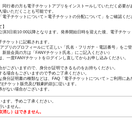
、同行者の方も電子チケットアプリをインストールしていただく必要が
入場いただくことも可能です。
の「電子チケットについて＞電子チケットの分配について」をご確認くだ
て】
演3日前10:00以降となります。発券開始日時を迎えた後、電子チケ
子チケットに記載されます。
FANYアプリのプロフィールにて正しい「氏名・フリガナ・電話番号」を
、新規会員の方は「FANYチケット氏名」にご記入ください）
は、一度FANYチケットをログインし直してからお申し込みください
合がございますので、身分が証明できるものをお持ちください。
する場合もございますので予めご了承ください。
な身分証明書の種類などは、FAQ「電子チケットについて＞ご利用にあ
[チケット販売及び観劇約款]に従います。
券がない場合がございます。
います。予めご了承ください。
行いません。
取消し）はできません。