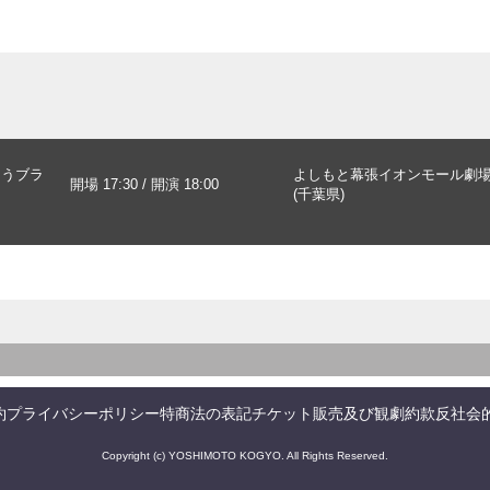
そうブラ
よしもと幕張イオンモール劇
開場 17:30 / 開演 18:00
(千葉県)
約
プライバシーポリシー
特商法の表記
チケット販売及び観劇約款
反社会
Copyright (c) YOSHIMOTO KOGYO. All Rights Reserved.