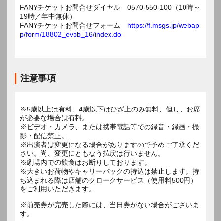
FANYチケットお問合せダイヤル 0570-550-100（10時～
19時／年中無休）
FANYチケットお問合せフォーム
https://f.msgs.jp/webap
p/form/18802_evbb_16/index.do
注意事項
※5歳以上は有料。4歳以下はひざ上のみ無料、但し、お席
が必要な場合は有料。
※ビデオ・カメラ、または携帯電話等での録音・録画・撮
影・配信禁止。
※出演者は変更になる場合がありますので予めご了承くだ
さい。尚、変更にともなう払戻は行いません。
※劇場内での飲食はお断りしております。
※大きいお荷物やキャリーバックの持込は禁止します。持
ち込まれる際は店舗のクロークサービス（使用料500円）
をご利用いただきます。
※前売券が完売した際には、当日券がない場合がございま
す。