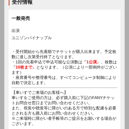
受付情報
一般発売
出演
ユニゾンパイナップル
・受付開始から先着順でチケットが購入出来ます。予定枚
数に達し次第受付終了となります。
・1回の先着申込で申込可能な公演数は『
1公演
』、枚数は
『
10枚まで
』となります。（公演により一部例外がござい
ます）
・座席番号や整理番号は、すべてコンピュータ制御により
自動で決定します。
【車いすでご来場のお客様へ】
車いすをご使用の方は、必ず購入前に下記のFANYチケッ
トお問合せ窓口までお問い合わせください。
また、視覚や聴覚等に障がいのある方で特別な配慮を必要
とされる方も購入前にお問い合わせください。
※ご来場時に障がい者手帳等のご提示をお願いする場合が
ございます。