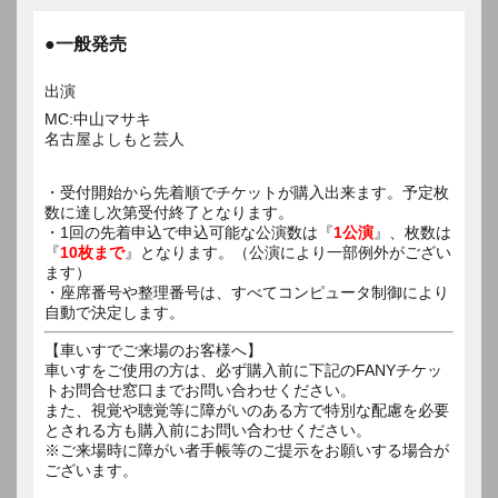
●一般発売
出演
MC:中山マサキ
名古屋よしもと芸人
・受付開始から先着順でチケットが購入出来ます。予定枚
数に達し次第受付終了となります。
・1回の先着申込で申込可能な公演数は『
1公演
』、枚数は
『
10枚まで
』となります。（公演により一部例外がござい
ます）
・座席番号や整理番号は、すべてコンピュータ制御により
自動で決定します。
【車いすでご来場のお客様へ】
車いすをご使用の方は、必ず購入前に下記のFANYチケッ
トお問合せ窓口までお問い合わせください。
また、視覚や聴覚等に障がいのある方で特別な配慮を必要
とされる方も購入前にお問い合わせください。
※ご来場時に障がい者手帳等のご提示をお願いする場合が
ございます。