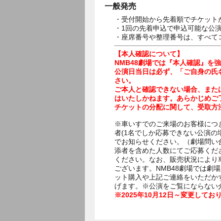
一般発売
・受付開始から先着順でチケット
・1回の先着申込で申込可能な公
・座席番号や整理番号は、すべて
【本人確認について】
NMB48劇場では『本人確認』を
公演日当日は必ず、「ご自身の氏
さい。
ご本人と確認できない場合、また
はいたしかねます。あらかじめご
チケットの分配に関して、受取方
※車いすでのご来場のお客様につ
者(1名でしか応募できない公演の場合)
でお知らせください。（劇場問い
添者を含めた人数にてご応募くだ
ください。なお、販売状況により
ございます。NMB48劇場では
ット購入や上記ご連絡をいただか
げます。※公演をご覧にならない
※2025年10月12日～変更してお