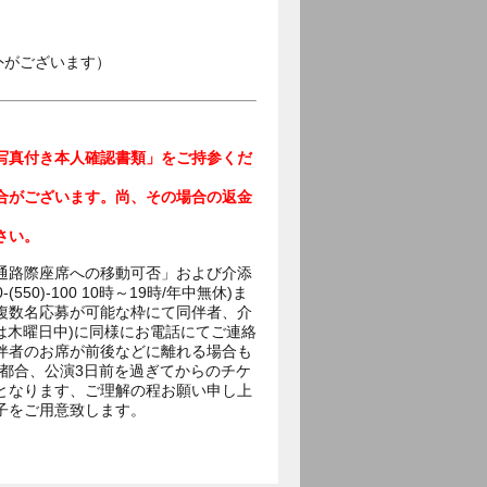
外がございます）
写真付き本人確認書類」をご持参くだ
合がございます。尚、その場合の返金
さい。
通路際座席への移動可否」および介添
0)-100 10時～19時/年中無休)ま
複数名応募が可能な枠にて同伴者、介
は木曜日中)に同様にお電話にてご連絡
伴者のお席が前後などに離れる場合も
の都合、公演3日前を過ぎてからのチケ
となります、ご理解の程お願い申し上
子をご用意致します。