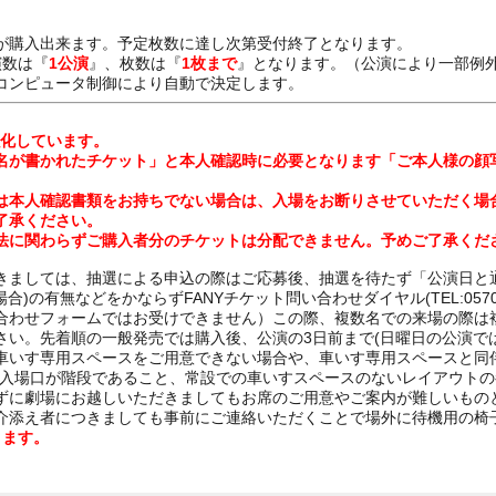
が購入出来ます。予定枚数に達し次第受付終了となります。
演数は『
1公演
』、枚数は『
1枚まで
』となります。（公演により一部例
コンピュータ制御により自動で決定します。
強化しています。
名が書かれたチケット」と本人確認時に必要となります「ご本人様の顔
は本人確認書類をお持ちでない場合は、入場をお断りさせていただく場
了承ください。
法に関わらずご購入者分のチケットは分配できません。予めご了承くだ
きましては、抽選による申込の際はご応募後、抽選を待たず「公演日と
の有無などをかならずFANYチケット問い合わせダイヤル(TEL:0570-(55
合わせフォームではお受けできません）この際、複数名での来場の際は
さい。先着順の一般発売では購入後、公演の3日前まで(日曜日の公演で
車いす専用スペースをご用意できない場合や、車いす専用スペースと同
劇場入場口が階段であること、常設での車いすスペースのないレイアウト
ずに劇場にお越しいただきましてもお席のご用意やご案内が難しいもの
介添え者につきましても事前にご連絡いただくことで場外に待機用の椅
ります。