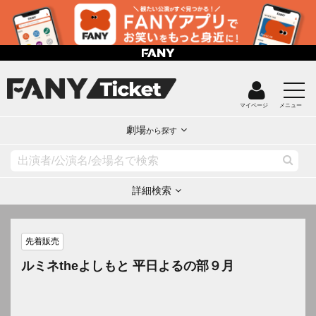
マイページ
メニュー
劇場
から探す
詳細検索
先着販売
ルミネtheよしもと 平日よるの部９月