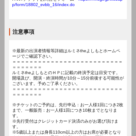
p/form/18802_evbb_16/index.do
注意事項
※最新の出演者情報等詳細はルミネtheよしもとホームペ
ージでご確認下さい。
＝＝＝＝＝＝＝＝＝＝＝＝＝＝＝＝＝＝＝＝＝＝＝＝＝＝
＝＝＝＝＝＝＝
ルミネtheよしもとのＨＰに記載の終演予定は目安です。
開場及び、開演・終演時間が10分～15分前後する可能性が
ございます。予めご了承ください。
＝＝＝＝＝＝＝＝＝＝＝＝＝＝＝＝＝＝＝＝＝＝＝＝＝＝
＝＝＝＝＝＝＝
※チケットのご予約は、先行申込：お一人様1回につき2枚
まで、一般販売：お一人様1回につき10枚までとなりま
す。
※先行受付はクレジットカード決済のみがお選び頂けま
す。
※5歳以上または身長110cm以上の方はお席が必要となり