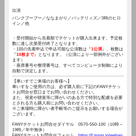
出演
パンクブーブー／ななまがり／バッテリィズ／3時のヒロ
イン／他
・受付開始から先着順でチケットが購入出来ます。予定枚
数に達し次第受付終了となります。
・1回の先着申込で申込可能な公演数は『
1公演
』、枚数は
『
10枚まで
』となります。（公演により一部例外がござい
ます）
・座席番号や整理番号は、すべてコンピュータ制御により
自動で決定します。
【車いすでご来場のお客様へ】
車いすをご使用の方は、必ず購入前に下記のFANYチケッ
トお問合せ窓口までお問い合わせください。
また、視覚や聴覚等に障がいのある方で特別な配慮を必要
とされる方も購入前にお問い合わせください。
※ご来場時に障がい者手帳等のご提示をお願いする場合が
ございます。
FANYチケットお問合せダイヤル 0570-550-100（10時～
19時／年中無休）
FANYチケットお問合せフォーム
https://f.msgs.jp/webap