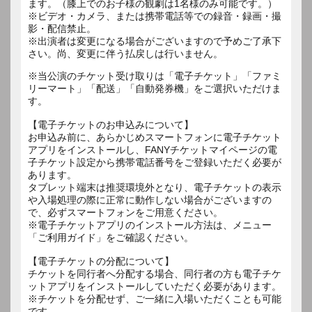
ます。（膝上でのお子様の観劇は1名様のみ可能です。）
※ビデオ・カメラ、または携帯電話等での録音・録画・撮
影・配信禁止。
※出演者は変更になる場合がございますので予めご了承下
さい。尚、変更に伴う払戻しは行いません。
※当公演のチケット受け取りは「電子チケット」「ファミ
リーマート」「配送」「自動発券機」をご選択いただけま
す。
【電子チケットのお申込みについて】
お申込み前に、あらかじめスマートフォンに電子チケット
アプリをインストールし、FANYチケットマイページの電
子チケット設定から携帯電話番号をご登録いただく必要が
あります。
タブレット端末は推奨環境外となり、電子チケットの表示
や入場処理の際に正常に動作しない場合がございますの
で、必ずスマートフォンをご用意ください。
※電子チケットアプリのインストール方法は、メニュー
「ご利用ガイド」をご確認ください。
【電子チケットの分配について】
チケットを同行者へ分配する場合、同行者の方も電子チケ
ットアプリをインストールしていただく必要があります。
※チケットを分配せず、ご一緒に入場いただくことも可能
です。